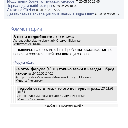
Модульный ботнет от русских хакеров
//
20.05.26 21:05
Торвальдс и вайбтестеры
//
20.05.26 16:20
Атака на GitHub
//
20.05.26 15:25
Девятилетняя эскалация привилегий в ядре Linux
//
30.04.26 20:37
Комментарии:
А вот и подробности
24.01.03 09:09
Автор: cybervlad <cybervlad> Статус: Elderman
<
"чистая" ссылка
>
... нашлись на форуме e1.ru. Проблема, оказывается, не
новая, и борются с ней при помощи бэкапа.
Форум e1.ru
на этом форуме (e1.ru) только гавки и наезды... бред
какой-то
24.01.03 14:01
Автор: Korsh <Мельников Михаил> Статус: Elderman
<
"чистая" ссылка
>
подробность в том, что это не первый раз...
27.01.03
10:01
Автор: cybervlad <cybervlad> Статус: Elderman
<
"чистая" ссылка
>
<
добавить комментарий
>