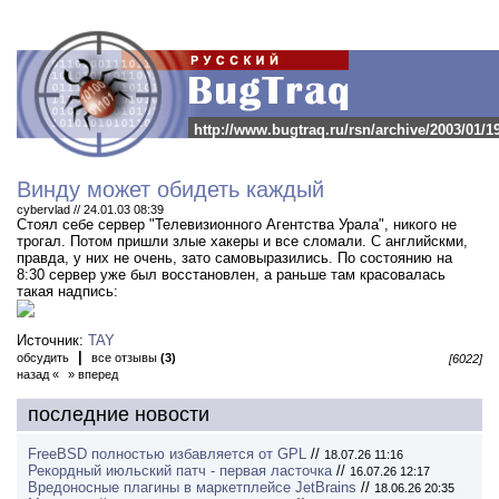
http://www.bugtraq.ru/rsn/archive/2003/01/1
Винду может обидеть каждый
cybervlad // 24.01.03 08:39
Стоял себе сервер "Телевизионного Агентства Урала", никого не
трогал.
Потом пришли злые хакеры и все сломали. С английскми,
правда, у них не очень, зато самовыразились. По состоянию на
8:30 сервер уже был восстановлен, а раньше там красовалась
такая надпись:
Источник:
TAY
|
обсудить
все отзывы
(3)
[6022]
назад «
» вперед
последние новости
FreeBSD полностью избавляется от GPL
//
18.07.26 11:16
Рекордный июльский патч - первая ласточка
//
16.07.26 12:17
Вредоносные плагины в маркетплейсе JetBrains
//
18.06.26 20:35