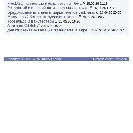
FreeBSD полностью избавляется от GPL
//
18.07.26 11:16
Рекордный июльский патч - первая ласточка
//
16.07.26 12:17
Вредоносные плагины в маркетплейсе JetBrains
//
18.06.26 20:35
Модульный ботнет от русских хакеров
//
20.05.26 21:05
Торвальдс и вайбтестеры
//
20.05.26 16:20
Атака на GitHub
//
20.05.26 15:25
Девятилетняя эскалация привилегий в ядре Linux
//
30.04.26 20:37
Copyright © 2001-2026 Dmitry Leonov
Design: Vadim Derkach