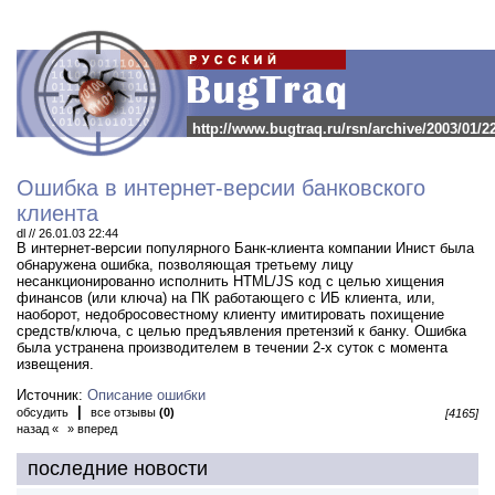
http://www.bugtraq.ru/rsn/archive/2003/01/2
Ошибка в интернет-версии банковского
клиента
dl // 26.01.03 22:44
В интернет-версии популярного Банк-клиента компании Инист была
обнаружена ошибка, позволяющая третьему лицу
несанкционированно исполнить HTML/JS код с целью хищения
финансов (или ключа) на ПК работающего с ИБ клиента, или,
наоборот, недобросовестному клиенту имитировать похищениe
средств/ключа, с целью предъявления претензий к банку.
Ошибка
была устранена производителем в течении 2-х суток с момента
извещения.
Источник:
Описание ошибки
|
обсудить
все отзывы
(0)
[4165]
назад «
» вперед
последние новости