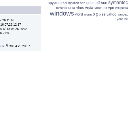
symantec
spyware
ssl
stuff
sun
sql injection
ssh
vista
unix
vpn
virus
vmware
torrents
wikipedia
windows
xp
word
xss
yahoo
worm
yandex
youtube
7.26 11:16
/
16.07.26 12:17
ns
//
18.06.26 20:35
6 21:05
nux
//
30.04.26 20:37