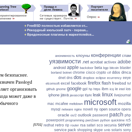
FreeBSD полностью избавляется от...
Рекордный июльский патч - первая...
Вредоносные плагины в маркетплейсе...
конференции
клоуны
спам
анонимность
уязвимости
.net
adobe
acrobat
activex
apple
android
beta
blaster
backdoor
bgp
bitcoin
cisco
ddos
dmca
chrome
crypto
borland
botnet
ctf
м безопаснее.
dos
dnet
dns
eeye
dropbox
eclipse
ecurrency
значен Passlogd
firefox
flash
freebsd
excel
facebook
elcomsoft
fsf
оляет организовать
google
ibm
ie
ios
gpl
github
gnome
hp
https
icq
intel
linux
java
leak
кода может даже в
iphone
livejournal
javascript
l0pht
microsoft
 обычного
mozilla
mcafee
mac
meltdown
ny
open source
mysql
novell
opera
netware
nginx
patch
oracle
outlook
password
php
os/2
powerpoint
rc5
programming
pwn2own
python
quicktime
server
retro
rsa
sco
[5701]
redhat
rip
safari
secunia
router
service pack
shopping
skype
solaris
sony
smb