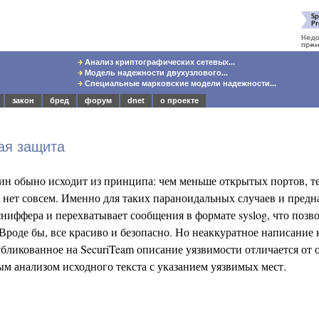
Анализ криптографических сетевых...
Модель надежности двухузлового...
Специальные марковские модели надежности...
закон
бред
форум
dnet
о проекте
ая защита
ин обыно исходит из принципа: чем меньше открытых портов, те
 нет совсем. Именно для таких параноидальных случаев и предна
 сниффера и перехватывает сообщения в формате syslog, что позв
. Вроде бы, все красиво и безопасно. Но неаккуратное написание 
бликованное на SecuriTeam описание уязвимости отличается от
м анализом исходного текста с указанием уязвимых мест.