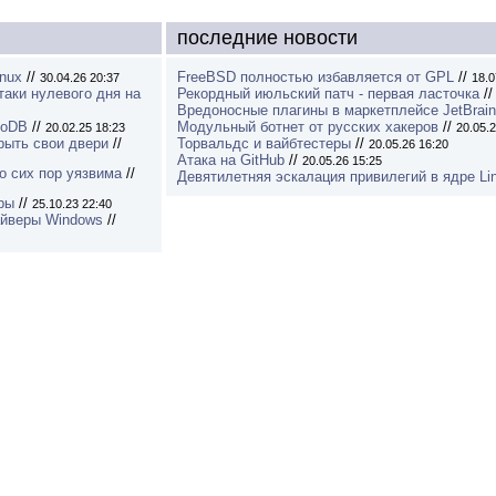
последние новости
inux
//
FreeBSD полностью избавляется от GPL
//
30.04.26 20:37
18.0
таки нулевого дня на
Рекордный июльский патч - первая ласточка
/
Вредоносные плагины в маркетплейсе JetBrai
goDB
//
Модульный ботнет от русских хакеров
//
20.02.25 18:23
20.05.2
рыть свои двери
//
Торвальдс и вайбтестеры
//
20.05.26 16:20
Атака на GitHub
//
20.05.26 15:25
о сих пор уязвима
//
Девятилетняя эскалация привилегий в ядре Li
ры
//
25.10.23 22:40
айверы Windows
//