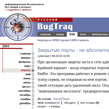
информационная безопасность
без паники и всерьез
подробно о проекте
главная
обзор
RSN
блог
библиотека
bugtraq.ru
/
RSN
/
архив
/
2003
/
апрель
2003
Закрытые порты - не абсолютн
главная
cybervlad // 08.04.03 10:09
январь
При организации защиты хоста в сети адм
февраль
март
Крайний вариант - когда открытых портов
апрель
Sniffer. Эта программа работает в режиме
май
syslog-сервер, не открывая на нем портов
июнь
июль
такой ситуации дать удаленный шелл. Опу
август
"вывешивания эксплоита" предварительны
сентябрь
октябрь
Источник:
SecuriTeam
ноябрь
|
|
теги:
уязвимости
обсудить
все отзывы
(0)
декабрь
назад «
» вперед