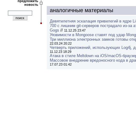
предложить
новость
аналогичные материалы
Девятилетняя эскалация привилегий в ядре L
700 с лишним git-серверов пострадало из-за а
Gogs
//
11.12.25 23:47
Уязвимости в Mongoose ставят под удар Mon
Три миллиона электронных замков готовы отк
22.03.24 20:22
Четверть приложений, использующих Log4j, д
11.12.23 18:29
Атака в стиле Meltdown на iOS/macOS-браузе
Массовое внедрение вредоносного кода в др
17.07.23 01:42