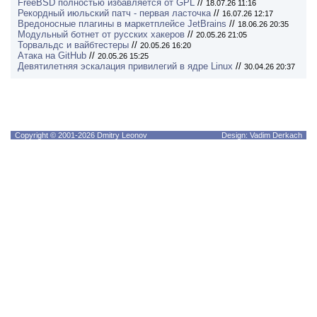
FreeBSD полностью избавляется от GPL
//
18.07.26 11:16
Рекордный июльский патч - первая ласточка
//
16.07.26 12:17
Вредоносные плагины в маркетплейсе JetBrains
//
18.06.26 20:35
Модульный ботнет от русских хакеров
//
20.05.26 21:05
Торвальдс и вайбтестеры
//
20.05.26 16:20
Атака на GitHub
//
20.05.26 15:25
Девятилетняя эскалация привилегий в ядре Linux
//
30.04.26 20:37
Copyright © 2001-2026 Dmitry Leonov
Design: Vadim Derkach