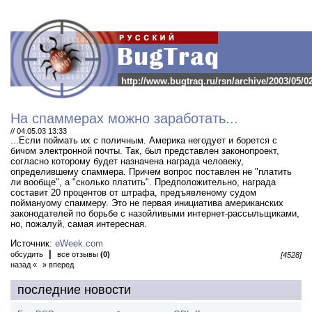
http://www.bugtraq.ru/rsn/archive/2003/05/0
На спаммерах можно заработать...
// 04.05.03 13:33
...Если поймать их с поличным.
Америка негодует и борется с
бичом электронной почты. Так, был представлен законопроект,
согласно которому будет назначена награда человеку,
определившему спаммера. Причем вопрос поставлен не "платить
ли вообще", а "сколько платить". Предположительно, награда
составит 20 процентов от штрафа, предъявленому судом
пойманyому спаммеру. Это не первая инициатива американских
законодателей по борьбе с назойливыми интернет-рассыльщиками,
но, пожалуй, самая интересная.
Источник:
eWeek.com
|
обсудить
все отзывы
(0)
[4528]
назад «
» вперед
последние новости