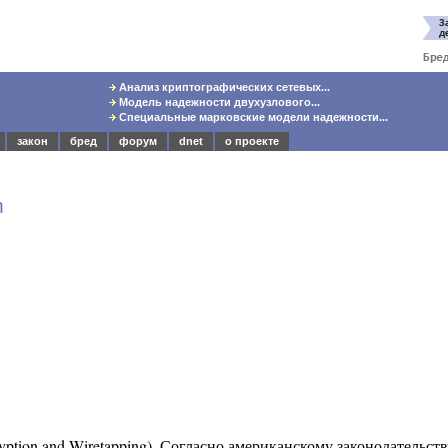
Анализ криптографических сетевых...
Модель надежности двухузлового...
Специальные марковские модели надежности...
закон
бред
форум
dnet
о проекте
m
ption and Wiretapping).
Согласно американскому законодательству