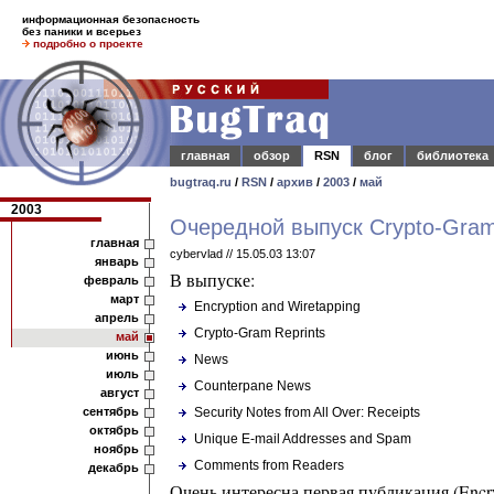
информационная безопасность
без паники и всерьез
подробно о проекте
главная
обзор
RSN
блог
библиотека
bugtraq.ru
/
RSN
/
архив
/
2003
/
май
2003
Очередной выпуск Crypto-Gra
главная
cybervlad // 15.05.03 13:07
январь
В выпуске:
февраль
март
Encryption and Wiretapping
апрель
Crypto-Gram Reprints
май
июнь
News
июль
Counterpane News
август
сентябрь
Security Notes from All Over: Receipts
октябрь
Unique E-mail Addresses and Spam
ноябрь
Comments from Readers
декабрь
Очень интересна первая публикация (Encry