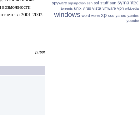
symantec
spyware
ssl
stuff
sun
sql injection
ssh
м возможности
vista
unix
vpn
virus
vmware
torrents
wikipedia
windows
отчете за 2001-2002
xp
word
xss
yahoo
worm
yandex
youtube
[3790]