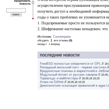
предложить
новость
осуществления прослушивания правоохран
получить доступ к необходимой информаци
годы о таких проблемах не упоминается н
1. Подозреваемые просто не пользуются 
2. Шифрование настолько ненадежно, что 
Источник:
Counterpane
|
обсудить
все отзывы
(0)
назад «
» вперед
последние новости
FreeBSD полностью избавляется от GPL
//
18.
Рекордный июльский патч - первая ласточка
/
Вредоносные плагины в маркетплейсе JetBrai
Модульный ботнет от русских хакеров
//
20.05.
Торвальдс и вайбтестеры
//
20.05.26 16:20
Атака на GitHub
//
20.05.26 15:25
Девятилетняя эскалация привилегий в ядре L