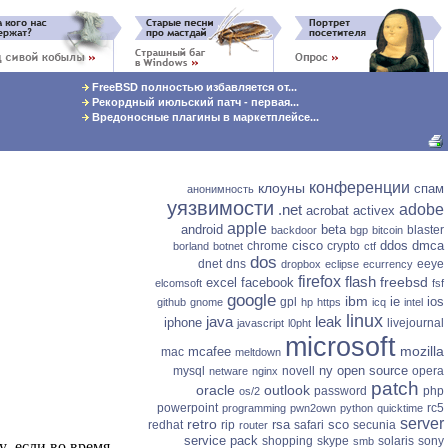
FreeBSD полностью избавляется от...
Рекордный июльский патч - первая...
Вредоносные плагины в маркетплейсе...
конференции
клоуны
спам
анонимность
уязвимости
.net
adobe
acrobat
activex
apple
android
beta
blaster
backdoor
bgp
bitcoin
cisco
ddos
dmca
chrome
crypto
borland
botnet
ctf
dos
dnet
dns
eeye
dropbox
eclipse
ecurrency
firefox
flash
freebsd
excel
facebook
elcomsoft
fsf
google
ibm
ie
ios
gpl
github
gnome
hp
https
icq
intel
linux
java
leak
iphone
livejournal
javascript
l0pht
microsoft
mozilla
mcafee
mac
meltdown
ny
open source
mysql
novell
opera
netware
nginx
patch
oracle
outlook
password
php
os/2
powerpoint
rc5
programming
pwn2own
python
quicktime
server
retro
rsa
sco
redhat
rip
safari
secunia
router
service pack
shopping
skype
solaris
sony
, если во время
smb