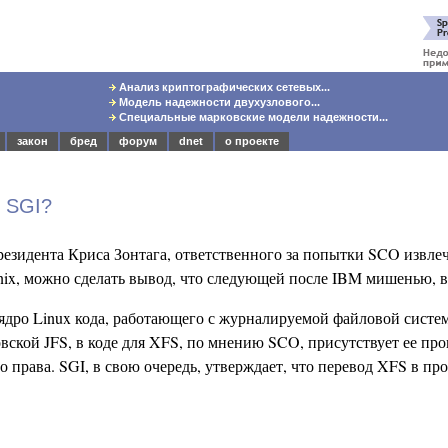
Анализ криптографических сетевых...
Модель надежности двухузлового...
Специальные марковские модели надежности...
закон
бред
форум
dnet
о проекте
 SGI?
езидента Криса Зонтага, ответственного за попытки SCO извлеч
ix, можно сделать вывод, что следующей после IBM мишенью, ве
 ядро Linux кода, работающего с журналируемой файловой систе
овской JFS, в коде для XFS, по мнению SCO, присутствует ее пр
о права. SGI, в свою очередь, утверждает, что перевод XFS в п