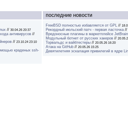
последние новости
FreeBSD полностью избавляется от GPL
//
18.0
inux
//
Рекордный июльский патч - первая ласточка
/
30.04.26 20:37
бхода антивирусов
//
Вредоносные плагины в маркетплейсе JetBrai
Модульный ботнет от русских хакеров
//
20.05.2
ейнеров
//
23.10.24 23:10
Торвальдс и вайбтестеры
//
20.05.26 16:20
Атака на GitHub
//
20.05.26 15:25
омощью краденых ssh-
Девятилетняя эскалация привилегий в ядре Li