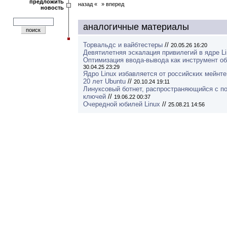
предложить
назад «
» вперед
новость
аналогичные материалы
Торвальдс и вайбтестеры
//
20.05.26 16:20
Девятилетняя эскалация привилегий в ядре L
Оптимизация ввода-вывода как инструмент о
30.04.25 23:29
Ядро Linux избавляется от российских мейнт
20 лет Ubuntu
//
20.10.24 19:11
Линуксовый ботнет, распространяющийся с п
ключей
//
19.06.22 00:37
Очередной юбилей Linux
//
25.08.21 14:56