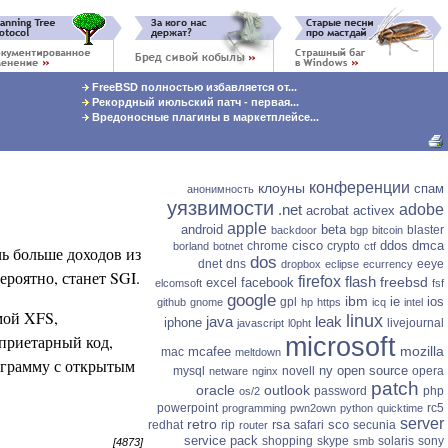
FreeBSD полностью избавляется от...
Рекордный июльский патч - первая...
Вредоносные плагины в маркетплейсе...
конференции
клоуны
спам
анонимность
уязвимости
.net
adobe
acrobat
activex
apple
android
beta
blaster
backdoor
bgp
bitcoin
cisco
ddos
dmca
chrome
crypto
borland
botnet
ctf
ь больше доходов из
dos
dnet
dns
eeye
dropbox
eclipse
ecurrency
роятно, станет SGI.
firefox
flash
freebsd
excel
facebook
elcomsoft
fsf
google
ibm
ie
ios
gpl
github
gnome
hp
https
icq
intel
мой XFS,
linux
java
leak
iphone
livejournal
javascript
l0pht
оприетарный код,
microsoft
mozilla
mcafee
mac
meltdown
рограмму с открытым
ny
open source
mysql
novell
opera
netware
nginx
patch
oracle
outlook
password
php
os/2
powerpoint
rc5
programming
pwn2own
python
quicktime
server
retro
rsa
sco
redhat
rip
safari
secunia
router
service pack
shopping
skype
solaris
sony
smb
[4873]