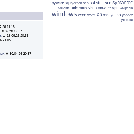
symantec
spyware
ssl
stuff
sun
sql injection
ssh
vista
unix
vpn
virus
vmware
torrents
wikipedia
windows
xp
word
xss
yahoo
worm
yandex
youtube
7.26 11:16
/
16.07.26 12:17
ns
//
18.06.26 20:35
6 21:05
nux
//
30.04.26 20:37