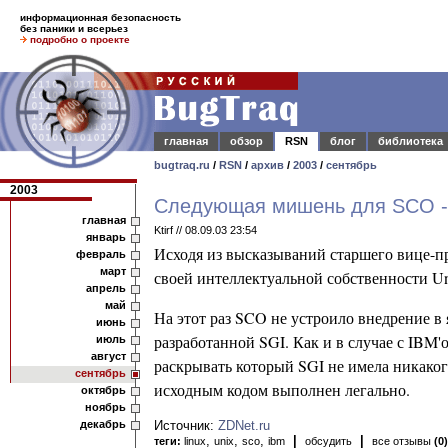
информационная безопасность
без паники и всерьез
подробно о проекте
главная
обзор
RSN
блог
библиотека
bugtraq.ru
/
RSN
/
архив
/
2003
/
сентябрь
2003
Следующая мишень для SCO -
главная
Ktirf // 08.09.03 23:54
январь
Исходя из высказываний старшего вице-пр
февраль
март
своей интеллектуальной собственности Un
апрель
май
На этот раз SCO не устроило внедрение в
июнь
разработанной SGI. Как и в случае с IBM'
июль
август
раскрывать который SGI не имела никаког
сентябрь
исходным кодом выполнен легально.
октябрь
ноябрь
декабрь
Источник:
ZDNet.ru
,
,
,
|
|
теги:
linux
unix
sco
ibm
обсудить
все отзывы
(0)