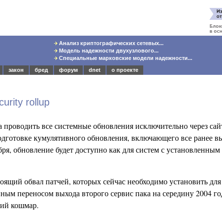
Анализ криптографических сетевых...
Модель надежности двухузлового...
Специальные марковские модели надежности...
закон
бред
форум
dnet
о проекте
rity rollup
ла проводить все системные обновления исключительно через сай
подготовке кумулятивного обновления, включающего все ранее в
бря, обновление будет доступно как для систем с установленным
оящий обвал патчей, которых сейчас необходимо установить для
нным переносом выхода второго сервис пака на середину 2004 го
щий кошмар.