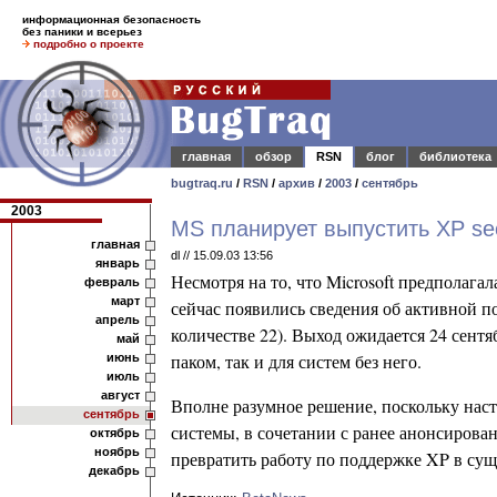
информационная безопасность
без паники и всерьез
подробно о проекте
главная
обзор
RSN
блог
библиотека
bugtraq.ru
/
RSN
/
архив
/
2003
/
сентябрь
2003
MS планирует выпустить XP secu
главная
dl // 15.09.03 13:56
январь
Несмотря на то, что Microsoft предполага
февраль
март
сейчас появились сведения об активной 
апрель
количестве 22).
Выход ожидается 24 сентя
май
паком, так и для систем без него.
июнь
июль
август
Вполне разумное решение, поскольку наст
сентябрь
системы, в сочетании с ранее анонсирова
октябрь
ноябрь
превратить работу по поддержке XP в су
декабрь