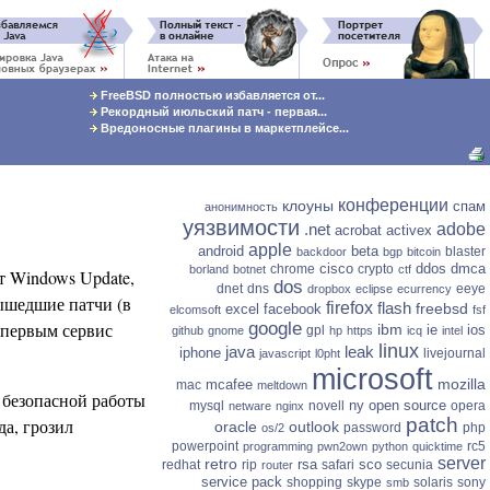
FreeBSD полностью избавляется от...
Рекордный июльский патч - первая...
Вредоносные плагины в маркетплейсе...
конференции
клоуны
спам
анонимность
уязвимости
.net
adobe
acrobat
activex
apple
android
beta
blaster
backdoor
bgp
bitcoin
cisco
ddos
dmca
chrome
crypto
borland
botnet
ctf
т Windows Update,
dos
dnet
dns
eeye
dropbox
eclipse
ecurrency
ышедшие патчи (в
firefox
flash
freebsd
excel
facebook
elcomsoft
fsf
 первым сервис
google
ibm
ie
ios
gpl
github
gnome
hp
https
icq
intel
linux
java
leak
iphone
livejournal
javascript
l0pht
microsoft
mozilla
mcafee
mac
meltdown
 безопасной работы
ny
open source
mysql
novell
opera
netware
nginx
patch
да, грозил
oracle
outlook
password
php
os/2
powerpoint
rc5
programming
pwn2own
python
quicktime
server
retro
rsa
sco
redhat
rip
safari
secunia
router
service pack
shopping
skype
solaris
sony
smb