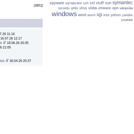
symantec
spyware
ssl
stuff
sun
sql injection
ssh
[3851]
vista
unix
vpn
virus
vmware
torrents
wikipedia
windows
xp
word
xss
yahoo
worm
yandex
youtube
7.26 11:16
/
16.07.26 12:17
ns
//
18.06.26 20:35
6 21:05
nux
//
30.04.26 20:37