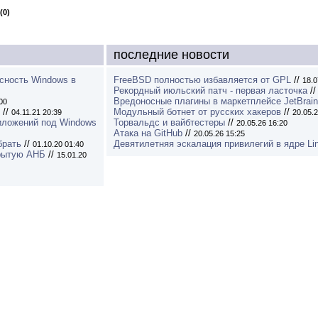
(0)
последние новости
асность Windows в
FreeBSD полностью избавляется от GPL
//
18.0
Рекордный июльский патч - первая ласточка
/
Вредоносные плагины в маркетплейсе JetBrai
00
//
Модульный ботнет от русских хакеров
//
04.11.21 20:39
20.05.2
риложений под Windows
Торвальдс и вайбтестеры
//
20.05.26 16:20
Атака на GitHub
//
20.05.26 15:25
брать
//
Девятилетняя эскалация привилегий в ядре Li
01.10.20 01:40
крытую АНБ
//
15.01.20