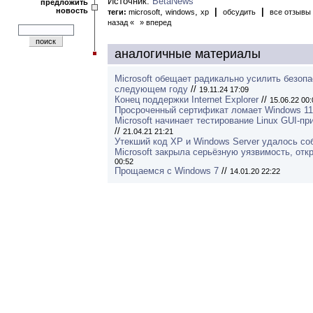
Источник:
BetaNews
предложить
новость
,
,
|
|
теги:
microsoft
windows
xp
обсудить
все отзывы
назад «
» вперед
аналогичные материалы
Microsoft обещает радикально усилить безоп
следующем году
//
19.11.24 17:09
Конец поддержки Internet Explorer
//
15.06.22 00:
Просроченный сертификат ломает Windows 11
Microsoft начинает тестирование Linux GUI-п
//
21.04.21 21:21
Утекший код XP и Windows Server удалось со
Microsoft закрыла серьёзную уязвимость, от
00:52
Прощаемся с Windows 7
//
14.01.20 22:22