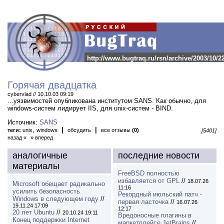
http://www.bugtraq.ru/rsn/archive/2003/10/2
Горячая двадцатка
cybervlad // 10.10.03 09:19
...уязвимостей опубликована институтом SANS.
Как обычно, для
windows-систем лидирует IIS, для unix-систем - BIND.
Источник:
SANS
,
|
|
теги:
unix
windows
обсудить
все отзывы
(0)
[5401]
назад «
» вперед
аналогичные
последние новости
материалы
FreeBSD полностью
избавляется от GPL
//
18.07.26
Microsoft обещает радикально
11:16
усилить безопасность
Рекордный июльский патч -
Windows в следующем году
//
первая ласточка
//
16.07.26
19.11.24 17:09
12:17
20 лет Ubuntu
//
20.10.24 19:11
Вредоносные плагины в
Конец поддержки Internet
маркетплейсе JetBrains
//