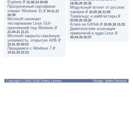
Explorer
//
15.06.22 00:00
18.06.26 20:35
Просроченный сертификат
Модульный ботнет от русских
ломает Windows 11
//
04.11.21
хакеров
//
20.05.26 21:05
20:39
Торвальдс и вайбтестеры
//
Microsoft начинает
20.05.26 16:20
тестирование Linux GUI-
Атака на GitHub
//
20.05.26 15:25
приложений под Windows
//
Девятилетняя эскалация
21.04.21 21:21
привилегий в ядре Linux
//
Microsoft закрыла серьёзную
30.04.26 20:37
уязвимость, открытую АНБ
//
15.01.20 00:52
Прощаемся с Windows 7
//
14.01.20 22:22
Copyright © 2001-2026 Dmitry Leonov
Design: Vadim Derkach