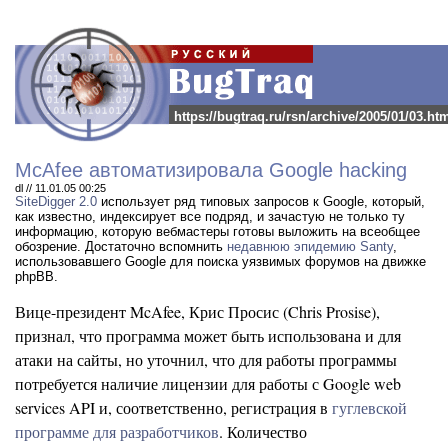
https://bugtraq.ru/rsn/archive/2005/01/03.ht
McAfee автоматизировала Google hacking
dl // 11.01.05 00:25
SiteDigger 2.0
использует ряд типовых запросов к Google, который,
как известно, индексирует все подряд, и зачастую не только ту
информацию, которую вебмастеры готовы выложить на всеобщее
обозрение.
Достаточно вспомнить
недавнюю эпидемию Santy
,
использовавшего Google для поиска уязвимых форумов на движке
phpBB.
Вице-президент McAfee, Крис Просис (Chris Prosise),
признал, что программа может быть использована и для
атаки на сайты, но уточнил, что для работы программы
потребуется наличие лицензии для работы с Google web
services API и, соответственно, регистрация в
гуглевской
программе для разработчиков
. Количество