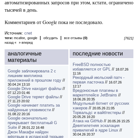
автоматизированных запросов при этом, кстати, ограничено
тысячей в день.
Комментариев от Google пока не последовало.
Источник:
cnet
,
|
|
теги:
mcafee
google
обсудить
все отзывы
(0)
[7621]
назад «
» вперед
аналогичные
последние новости
материалы
FreeBSD полностью
избавляется от GPL
//
18.07.26
Google заблокировала 2 с
11:16
лишним миллиона
Рекордный июльский патч -
приложений в прошлом году
//
первая ласточка
//
16.07.26
30.04.24 13:10
12:17
Google Drive находит файлы
//
Вредоносные плагины в
07.12.23 01:46
маркетплейсе JetBrains
//
Google Drive теряет файлы
//
18.06.26 20:35
27.11.23 20:02
Модульный ботнет от русских
Google начинает платить за
хакеров
//
20.05.26 21:05
найденные уязвимости
//
Торвальдс и вайбтестеры
//
31.08.22 20:16
20.05.26 16:20
Google окончательно
Атака на GitHub
//
20.05.26 15:25
прикрывает бесплатный G
Девятилетняя эскалация
Suite
//
28.01.22 16:48
привилегий в ядре Linux
//
Джон Макафи найден
30.04.26 20:37
мёртвым в испанской тюрьме