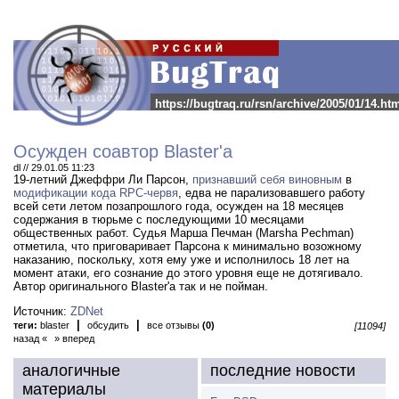
https://bugtraq.ru/rsn/archive/2005/01/14.ht
Осужден соавтор Blaster'а
dl // 29.01.05 11:23
19-летний Джеффри Ли Парсон,
признавший себя виновным
в
модификации кода RPC-червя
, едва не парализовавшего работу
всей сети летом позапрошлого года, осужден на 18 месяцев
содержания в тюрьме с последующими 10 месяцами
общественных работ.
Судья Марша Печман (Marsha Pechman)
отметила, что приговаривает Парсона к минимально возожному
наказанию, поскольку, хотя ему уже и исполнилось 18 лет на
момент атаки, его сознание до этого уровня еще не дотягивало.
Автор оригинального Blaster'а так и не пойман.
Источник:
ZDNet
|
|
теги:
blaster
обсудить
все отзывы
(0)
[11094]
назад «
» вперед
аналогичные
последние новости
материалы