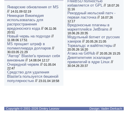
FreeBSD полностью
избавляется от GPL
//
18.07.26
Январские обновления от MS
11:16
//
14.01.09 02:19
Рекордный июльский патч -
Немецкая Википедия
первая ласточка
//
16.07.26
использовалась для
12:17
распространения
Вредоносные плагины в
вредоносного кода
//
06.11.06
маркетплейсе JetBrains
//
20:51
18.06.26 20:35
Новый червь на подходе
//
Модульный ботнет от русских
11.08.06 17:51
хакеров
//
20.05.26 21:05
MS прощает штраф в
Торвальдс и вайбтестеры
//
полмиллиарда долларов
//
20.05.26 16:20
30.03.05 21:29
Атака на GitHub
//
20.05.26 15:25
"Автор" Blaster'а признал себя
Девятилетняя эскалация
виновным
//
14.08.04 12:17
привилегий в ядре Linux
//
Очередной червяк
//
01.05.04
30.04.26 20:37
22:47
Средство для удаления
Blaster'а пользуется бешеной
популярностью
//
23.01.04 18:58
Copyright © 2001-2026 Dmitry Leonov
Design: Vadim Derkach