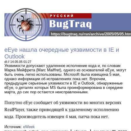
https://bugtraq.ru/rsn/archive/2005/05/05.ht
eEye нашла очередные уязвимости в IE и
Outlook
dl // 14.05.05 01:27
Уязвимости допускают удаленное исполнение кода и, по словам
Марка Мейфрета (Marc Maiffret), одного из основателей eEye, могут
быть очень легко использованы.
Microsoft была извещена 5 мая,
однако информации об исправлениях пока нет. Впрочем,
предыдущие серьезные уязвимости в IE и Outlook, обнаруженные
eEye, о деталях которых MS была проинформирована в середине
марта, до сих пор остаются неисправленными.
Попутно eEye сообщает об уязвимости во многих версиях
RealPlayer, также приводящей к удаленному исполнению
кода. Производитель извещен 4 мая, патча пока нет.
Источник:
eWeek