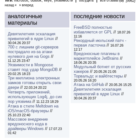
,
,
,
|
|
теги:
microsoft
outlook
eeye
уязвимости
обсудить
все отзывы
(0)
[9962]
назад «
» вперед
аналогичные
последние новости
материалы
FreeBSD полностью
избавляется от GPL
//
18.07.26
Девятилетняя эскалация
11:16
привилегий в ядре Linux
//
Рекордный июльский патч -
30.04.26 20:37
первая ласточка
//
16.07.26
700 с лишним git-серверов
12:17
пострадало из-за атаки
Вредоносные плагины в
нулевого дня на Gogs
//
маркетплейсе JetBrains
//
11.12.25 23:47
18.06.26 20:35
Уязвимости в Mongoose
Модульный ботнет от русских
ставят под удар MongoDB
//
хакеров
//
20.05.26 21:05
20.02.25 18:23
Торвальдс и вайбтестеры
//
Три миллиона электронных
20.05.26 16:20
замков готовы открыть свои
Атака на GitHub
//
20.05.26 15:25
двери
//
22.03.24 20:22
Девятилетняя эскалация
Четверть приложений,
привилегий в ядре Linux
//
использующих Log4j, до сих
30.04.26 20:37
пор уязвима
//
11.12.23 18:29
Атака в стиле Meltdown на
iOS/macOS-браузеры
//
25.10.23 22:40
Массовое внедрение
вредоносного кода в
драйверы Windows
//
17.07.23
01:42