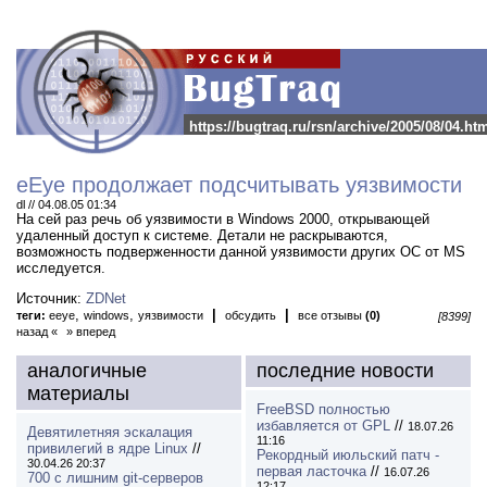
https://bugtraq.ru/rsn/archive/2005/08/04.ht
eEye продолжает подсчитывать уязвимости
dl // 04.08.05 01:34
На сей раз речь об уязвимости в Windows 2000, открывающей
удаленный доступ к системе.
Детали не раскрываются,
возможность подверженности данной уязвимости других ОС от MS
исследуется.
Источник:
ZDNet
,
,
|
|
теги:
eeye
windows
уязвимости
обсудить
все отзывы
(0)
[8399]
назад «
» вперед
аналогичные
последние новости
материалы
FreeBSD полностью
избавляется от GPL
//
18.07.26
Девятилетняя эскалация
11:16
привилегий в ядре Linux
//
Рекордный июльский патч -
30.04.26 20:37
первая ласточка
//
16.07.26
700 с лишним git-серверов
12:17