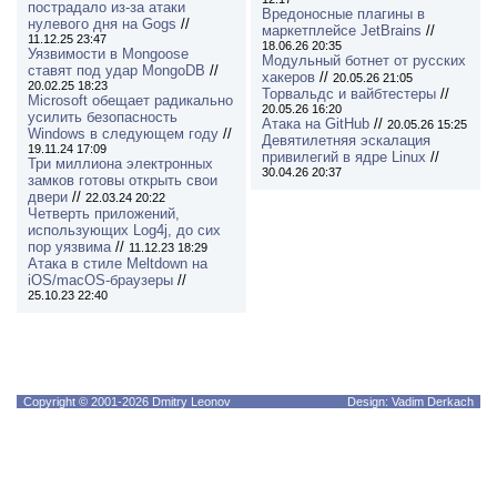
пострадало из-за атаки
Вредоносные плагины в
нулевого дня на Gogs
//
маркетплейсе JetBrains
//
11.12.25 23:47
18.06.26 20:35
Уязвимости в Mongoose
Модульный ботнет от русских
ставят под удар MongoDB
//
хакеров
//
20.05.26 21:05
20.02.25 18:23
Торвальдс и вайбтестеры
//
Microsoft обещает радикально
20.05.26 16:20
усилить безопасность
Атака на GitHub
//
20.05.26 15:25
Windows в следующем году
//
Девятилетняя эскалация
19.11.24 17:09
привилегий в ядре Linux
//
Три миллиона электронных
30.04.26 20:37
замков готовы открыть свои
двери
//
22.03.24 20:22
Четверть приложений,
использующих Log4j, до сих
пор уязвима
//
11.12.23 18:29
Атака в стиле Meltdown на
iOS/macOS-браузеры
//
25.10.23 22:40
Copyright © 2001-2026 Dmitry Leonov
Design: Vadim Derkach