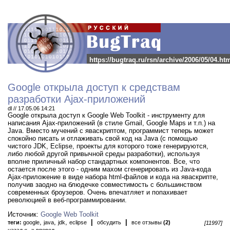
https://bugtraq.ru/rsn/archive/2006/05/04.ht
Google открыла доступ к средствам
разработки Ajax-приложений
dl // 17.05.06 14:21
Google открыла доступ к Google Web Toolkit - инструменту для
написания Ajax-приложений (в стиле Gmail, Google Maps и т.п.) на
Java.
Вместо мучений с яваскриптом, программист теперь может
спокойно писать и отлаживать свой код на Java (с помощью
чистого JDK, Eclipse, проекты для которого тоже генерируются,
либо любой другой привычной среды разработки), используя
вполне приличный набор стандартных компонентов. Все, что
остается после этого - одним махом сгенерировать из Java-кода
Ajax-приложение в виде набора html-файлов и кода на яваскрипте,
получив заодно на блюдечке совместимость с большинством
современных броузеров. Очень впечатляет и попахивает
революцией в веб-программировании.
Источник:
Google Web Toolkit
,
,
,
|
|
теги:
google
java
jdk
eclipse
обсудить
все отзывы
(2)
[11997]