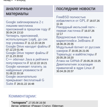
назад «
» вперед
аналогичные
последние новости
материалы
FreeBSD полностью
избавляется от GPL
//
18.07.26
Google заблокировала 2 с
11:16
лишним миллиона
Рекордный июльский патч -
приложений в прошлом году
//
первая ласточка
//
16.07.26
30.04.24 13:10
12:17
Четверть приложений,
Вредоносные плагины в
использующих Log4j, до сих
маркетплейсе JetBrains
//
пор уязвима
//
11.12.23 18:29
18.06.26 20:35
Google Drive находит файлы
//
Модульный ботнет от русских
07.12.23 01:46
хакеров
//
20.05.26 21:05
Google Drive теряет файлы
//
Торвальдс и вайбтестеры
//
27.11.23 20:02
20.05.26 16:20
C++ обогнал Java в рейтинге
Атака на GitHub
//
20.05.26 15:25
популярности
//
12.12.22 16:21
Девятилетняя эскалация
Google начинает платить за
привилегий в ядре Linux
//
найденные уязвимости
//
30.04.26 20:37
31.08.22 20:16
Google окончательно
прикрывает бесплатный G
Suite
//
28.01.22 16:48
Комментарии:
"готорого"
17.05.06 16:56
Автор: whiletrue <Роман> Статус: Elderman