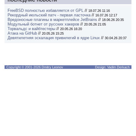
FreeBSD полностью избавляется от GPL
//
18.07.26 11:16
Рекордный июльский патч - первая ласточка
//
16.07.26 12:17
Вредоносные плагины в маркетплейсе JetBrains
//
18.06.26 20:35
Модульный ботнет от русских хакеров
//
20.05.26 21:05
Торвальдс и вайбтестеры
//
20.05.26 16:20
Атака на GitHub
//
20.05.26 15:25
Девятилетняя эскалация привилегий в ядре Linux
//
30.04.26 20:37
Copyright © 2001-2026 Dmitry Leonov
Design: Vadim Derkach