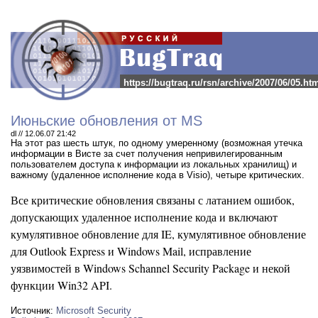
https://bugtraq.ru/rsn/archive/2007/06/05.ht
Июньские обновления от MS
dl // 12.06.07 21:42
На этот раз шесть штук, по одному умеренному (возможная утечка
информации в Висте за счет получения непривилегированным
пользователем доступа к информации из локальных хранилищ) и
важному (удаленное исполнение кода в Visio), четыре критических.
Все критические обновления связаны с латанием ошибок,
допускающих удаленное исполнение кода и включают
кумулятивное обновление для IE, кумулятивное обновление
для Outlook Express и Windows Mail, исправление
уязвимостей в Windows Schannel Security Package и некой
функции Win32 API.
Источник:
Microsoft Security