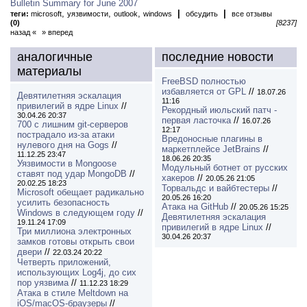
Bulletin Summary for June 2007
,
,
,
|
|
теги:
microsoft
уязвимости
outlook
windows
обсудить
все отзывы
(0)
[8237]
назад «
» вперед
аналогичные
последние новости
материалы
FreeBSD полностью
избавляется от GPL
//
18.07.26
Девятилетняя эскалация
11:16
привилегий в ядре Linux
//
Рекордный июльский патч -
30.04.26 20:37
первая ласточка
//
16.07.26
700 с лишним git-серверов
12:17
пострадало из-за атаки
Вредоносные плагины в
нулевого дня на Gogs
//
маркетплейсе JetBrains
//
11.12.25 23:47
18.06.26 20:35
Уязвимости в Mongoose
Модульный ботнет от русских
ставят под удар MongoDB
//
хакеров
//
20.05.26 21:05
20.02.25 18:23
Торвальдс и вайбтестеры
//
Microsoft обещает радикально
20.05.26 16:20
усилить безопасность
Атака на GitHub
//
20.05.26 15:25
Windows в следующем году
//
Девятилетняя эскалация
19.11.24 17:09
привилегий в ядре Linux
//
Три миллиона электронных
30.04.26 20:37
замков готовы открыть свои
двери
//
22.03.24 20:22
Четверть приложений,
использующих Log4j, до сих
пор уязвима
//
11.12.23 18:29
Атака в стиле Meltdown на
iOS/macOS-браузеры
//