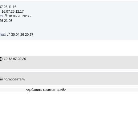
07.26 11:16
/
16.07.26 12:17
ns
//
18.06.26 20:35
26 21:05
inux
//
30.04.26 20:37
))
19.12.07 20:20
ый пользователь
<
добавить комментарий
>