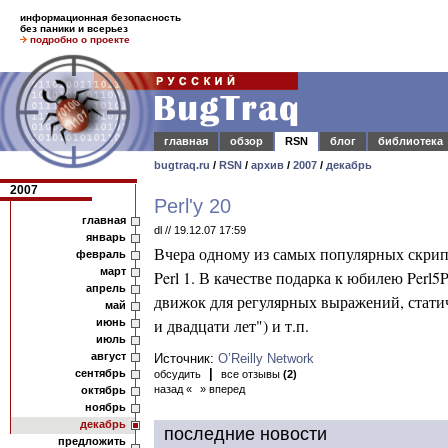
информационная безопасность
без паники и всерьез
подробно о проекте
главная
обзор
RSN
блог
библиотека
bugtraq.ru
/
RSN
/
архив
/
2007
/
декабрь
2007
Perl'у 20
главная
dl // 19.12.07 17:59
январь
Вчера одному из самых популярных скрипт
февраль
март
Perl 1.
В качестве подарка к юбилею Perl5
апрель
движок для регулярных выражений, статич
май
и двадцати лет") и т.п.
июнь
июль
август
Источник:
O’Reilly Network
|
сентябрь
обсудить
все отзывы
(2)
назад «
» вперед
октябрь
ноябрь
декабрь
последние новости
предложить