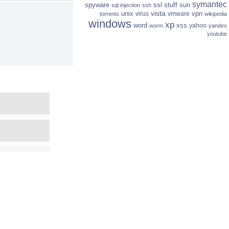
symantec
spyware
ssl
stuff
sun
sql injection
ssh
vista
unix
vpn
virus
vmware
torrents
wikipedia
windows
xp
word
xss
yahoo
worm
yandex
youtube