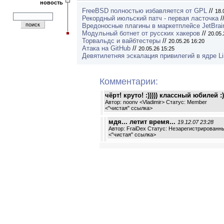
новость
FreeBSD полностью избавляется от GPL
//
18.
Рекордный июльский патч - первая ласточка
/
Вредоносные плагины в маркетплейсе JetBrai
Модульный ботнет от русских хакеров
//
20.05.
Торвальдс и вайбтестеры
//
20.05.26 16:20
Атака на GitHub
//
20.05.26 15:25
Девятилетняя эскалация привилегий в ядре L
Комментарии:
чёрт! круто! :))))) классный юбилей :)
Автор: noonv <Vladimir> Статус: Member
<
"чистая" ссылка
>
мдя... летит время...
19.12.07 23:28
Автор: FraiDex Статус: Незарегистрированн
<
"чистая" ссылка
>