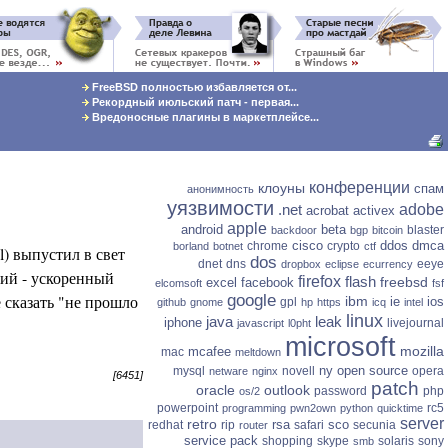
FreeBSD полностью избавляется от...
Рекордный июльский патч - первая...
Вредоносные плагины в маркетплейсе...
конференции
клоуны
спам
анонимность
уязвимости
.net
adobe
acrobat
activex
apple
android
beta
blaster
backdoor
bgp
bitcoin
cisco
ddos
dmca
chrome
crypto
borland
botnet
ctf
l) выпустил в свет
dos
dnet
dns
eeye
dropbox
eclipse
ecurrency
ний - ускоренный
firefox
flash
freebsd
excel
facebook
elcomsoft
fsf
 сказать "не прошло
google
ibm
ie
ios
gpl
github
gnome
hp
https
icq
intel
linux
java
leak
iphone
livejournal
javascript
l0pht
microsoft
mozilla
mcafee
mac
meltdown
ny
open source
mysql
novell
opera
netware
nginx
[6451]
patch
oracle
outlook
password
php
os/2
powerpoint
rc5
programming
pwn2own
python
quicktime
server
retro
rsa
sco
redhat
rip
safari
secunia
router
service pack
shopping
skype
solaris
sony
smb