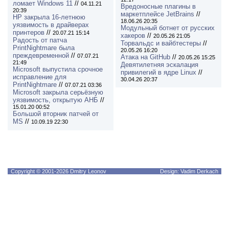
ломает Windows 11
//
04.11.21
Вредоносные плагины в
20:39
маркетплейсе JetBrains
//
HP закрыла 16-летнюю
18.06.26 20:35
уязвимость в драйверах
Модульный ботнет от русских
принтеров
//
20.07.21 15:14
хакеров
//
20.05.26 21:05
Радость от патча
Торвальдс и вайбтестеры
//
PrintNightmare была
20.05.26 16:20
преждевременной
//
07.07.21
Атака на GitHub
//
20.05.26 15:25
21:49
Девятилетняя эскалация
Microsoft выпустила срочное
привилегий в ядре Linux
//
исправление для
30.04.26 20:37
PrintNightmare
//
07.07.21 03:36
Microsoft закрыла серьёзную
уязвимость, открытую АНБ
//
15.01.20 00:52
Большой вторник патчей от
MS
//
10.09.19 22:30
Copyright © 2001-2026 Dmitry Leonov
Design: Vadim Derkach