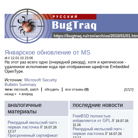
https://bugtraq.ru/rsn/archive/2010/01/01.ht
Январское обновление от MS
dl // 12.01.10 23:06
На этот раз всего одно (очередной рекорд), хотя и критическое -
удаленное исполнение кода при отображении шрифтов Embedded
OpenType.
Источник:
Microsoft Security
Bulletin Summary
,
|
|
теги:
microsoft
patch
обсудить
все отзывы
(0)
[5727]
назад «
» вперед
аналогичные
последние новости
материалы
FreeBSD полностью
избавляется от GPL
//
18.07.26
Рекордный июльский патч -
11:16
первая ласточка
//
16.07.26
Рекордный июльский патч -
12:17
первая ласточка
//
16.07.26
Просроченный сертификат
12:17