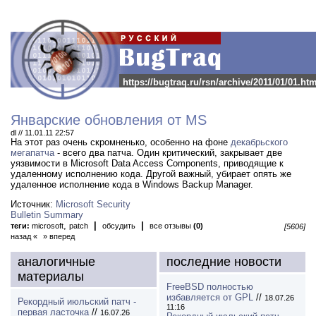
https://bugtraq.ru/rsn/archive/2011/01/01.htm
Январские обновления от MS
dl // 11.01.11 22:57
На этот раз очень скромненько, особенно на фоне
декабрьского
мегапатча
- всего два патча.
Один критический, закрывает две
уязвимости в Microsoft Data Access Components, приводящие к
удаленному исполнению кода. Другой важный, убирает опять же
удаленное исполнение кода в Windows Backup Manager.
Источник:
Microsoft Security
Bulletin Summary
,
|
|
теги:
microsoft
patch
обсудить
все отзывы
(0)
[5606]
назад «
» вперед
аналогичные
последние новости
материалы
FreeBSD полностью
избавляется от GPL
//
18.07.26
Рекордный июльский патч -
11:16
первая ласточка
//
16.07.26