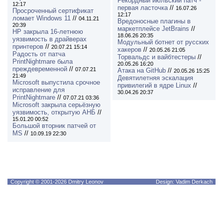
Рекордный июльский патч -
12:17
первая ласточка
//
16.07.26
Просроченный сертификат
12:17
ломает Windows 11
//
04.11.21
Вредоносные плагины в
20:39
маркетплейсе JetBrains
//
HP закрыла 16-летнюю
18.06.26 20:35
уязвимость в драйверах
Модульный ботнет от русских
принтеров
//
20.07.21 15:14
хакеров
//
20.05.26 21:05
Радость от патча
Торвальдс и вайбтестеры
//
PrintNightmare была
20.05.26 16:20
преждевременной
//
07.07.21
Атака на GitHub
//
20.05.26 15:25
21:49
Девятилетняя эскалация
Microsoft выпустила срочное
привилегий в ядре Linux
//
исправление для
30.04.26 20:37
PrintNightmare
//
07.07.21 03:36
Microsoft закрыла серьёзную
уязвимость, открытую АНБ
//
15.01.20 00:52
Большой вторник патчей от
MS
//
10.09.19 22:30
Copyright © 2001-2026 Dmitry Leonov
Design: Vadim Derkach