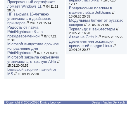
первая ласточка
//
16.07.26
Просроченный сертификат
12:17
ломает Windows 11
//
04.11.21
Вредоносные плагины в
20:39
маркетплейсе JetBrains
//
HP закрыла 16-летнюю
18.06.26 20:35
уязвимость в драйверах
Модульный ботнет от русских
принтеров
//
20.07.21 15:14
хакеров
//
20.05.26 21:05
Радость от патча
Торвальдс и вайбтестеры
//
PrintNightmare была
20.05.26 16:20
преждевременной
//
07.07.21
Атака на GitHub
//
20.05.26 15:25
21:49
Девятилетняя эскалация
Microsoft выпустила срочное
привилегий в ядре Linux
//
исправление для
30.04.26 20:37
PrintNightmare
//
07.07.21 03:36
Microsoft закрыла серьёзную
уязвимость, открытую АНБ
//
15.01.20 00:52
Большой вторник патчей от
MS
//
10.09.19 22:30
Copyright © 2001-2026 Dmitry Leonov
Design: Vadim Derkach