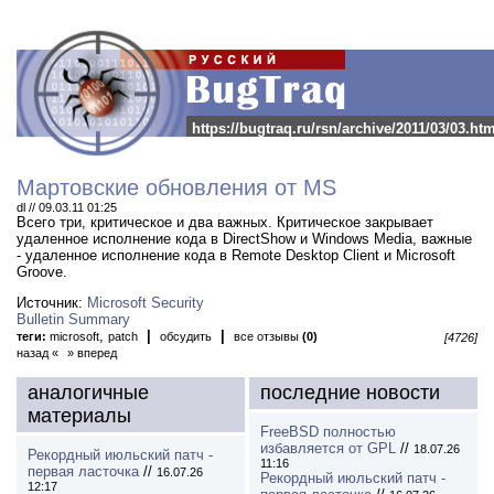
https://bugtraq.ru/rsn/archive/2011/03/03.htm
Мартовские обновления от MS
dl // 09.03.11 01:25
Всего три, критическое и два важных.
Критическое закрывает
удаленное исполнение кода в DirectShow и Windows Media, важные
- удаленное исполнение кода в Remote Desktop Client и Microsoft
Groove.
Источник:
Microsoft Security
Bulletin Summary
,
|
|
теги:
microsoft
patch
обсудить
все отзывы
(0)
[4726]
назад «
» вперед
аналогичные
последние новости
материалы
FreeBSD полностью
избавляется от GPL
//
18.07.26
Рекордный июльский патч -
11:16
первая ласточка
//
16.07.26
Рекордный июльский патч -
12:17