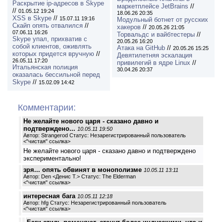
Раскрытие ip-адресов в Skype
маркетплейсе JetBrains
//
//
01.05.12 19:24
18.06.26 20:35
XSS в Skype
//
15.07.11 19:16
Модульный ботнет от русских
Скайп опять отвалился
//
хакеров
//
20.05.26 21:05
07.06.11 16:26
Торвальдс и вайбтестеры
//
Skype упал, прихватив с
20.05.26 16:20
собой клиентов, оживлять
Атака на GitHub
//
20.05.26 15:25
которых придется вручную
//
Девятилетняя эскалация
26.05.11 17:20
привилегий в ядре Linux
//
Итальянская полиция
30.04.26 20:37
оказалась бессильной перед
Skype
//
15.02.09 14:42
Комментарии:
Не желайте нового царя - сказано давно и
подтверждено...
10.05.11 19:50
Автор: Strangerod Статус: Незарегистрированный пользователь
<
"чистая" ссылка
>
Не желайте нового царя - сказано давно и подтверждено
экспериментально!
зря... опять обвинят в монополизме
10.05.11 13:11
Автор: Den <Денис Т.> Статус: The Elderman
<
"чистая" ссылка
>
интересная бага
10.05.11 12:18
Автор: hfg Статус: Незарегистрированный пользователь
<
"чистая" ссылка
>