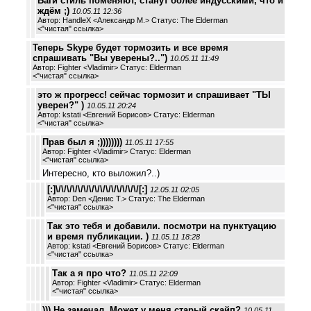
Баги стиль поменяют, станут более индусскими, что и
ждём ;)
10.05.11 12:36
Автор: HandleX <Александр М.> Статус: The Elderman
<
"чистая" ссылка
>
Теперь Skype будет тормозить и все время
спрашивать "Вы уверены?..")
10.05.11 11:49
Автор: Fighter <Vladimir> Статус: Elderman
<
"чистая" ссылка
>
это ж прогресс! сейчас тормозит и спрашивает "ТЫ
уверен?" )
10.05.11 20:24
Автор: kstati <Евгений Борисов> Статус: Elderman
<
"чистая" ссылка
>
Прав был я ;))))))))
11.05.11 17:55
Автор: Fighter <Vladimir> Статус: Elderman
<
"чистая" ссылка
>
Интересно, кто выложил?..)
[:]\/\/\/\/\/\/\/\/\/\/\/\/\/\/\/[:]
12.05.11 02:05
Автор: Den <Денис Т.> Статус: The Elderman
<
"чистая" ссылка
>
Так это тебя и добавили. посмотри на пунктуацию
и время публикации. )
11.05.11 18:28
Автор: kstati <Евгений Борисов> Статус: Elderman
<
"чистая" ссылка
>
Так а я про что?
11.05.11 22:09
Автор: Fighter <Vladimir> Статус: Elderman
<
"чистая" ссылка
>
))) Не замечал. Может у меня старый скайп?
10.05.11