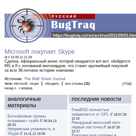
https://bugtraq.ru/rsn/archive/2011/05/03.htm
Microsoft покупает Skype
dl // 10.05.11 11:29
Сделка, официальный анонс которой ожидается вот-вот, обойдется
MS в 8 с половиной миллиардов, что станет крупнейшей покупкой
за всю 36-летнюю историю компании.
Источник:
The Wall Street Journal
,
|
|
теги:
microsoft
skype
обсудить
все отзывы
(11)
[7706]
назад «
» вперед
аналогичные
последние новости
материалы
FreeBSD полностью
избавляется от GPL
//
18.07.26
Биткойновые трояны
11:16
осваивают скайп
//
05.04.13
Рекордный июльский патч -
05:33
первая ласточка
//
16.07.26
Неприятная уязвимость в
12:17
Skype
//
14.11.12 16:09
Вредоносные плагины в