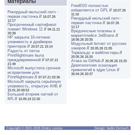
материалы
FreeBSD полностью
избавляется от GPL
//
18.07.26
Рекордный июльский патч -
11:16
первая ласточка
//
16.07.26
Рекордный июльский патч -
12:17
первая ласточка
//
16.07.26
Просроченный сертификат
12:17
ломает Windows 11
//
04.11.21
Вредоносные плагины в
20:39
маркетплейсе JetBrains
//
HP закрыла 16-летнюю
18.06.26 20:35
уязвимость в драйверах
Модульный ботнет от русских
принтеров
//
20.07.21 15:14
хакеров
//
20.05.26 21:05
Радость от патча
Торвальдс и вайбтестеры
//
PrintNightmare была
20.05.26 16:20
преждевременной
//
07.07.21
Атака на GitHub
//
20.05.26 15:25
21:49
Девятилетняя эскалация
Microsoft выпустила срочное
привилегий в ядре Linux
//
исправление для
30.04.26 20:37
PrintNightmare
//
07.07.21 03:36
Microsoft закрыла серьёзную
уязвимость, открытую АНБ
//
15.01.20 00:52
Большой вторник патчей от
MS
//
10.09.19 22:30
Copyright © 2001-2026 Dmitry Leonov
Design: Vadim Derkach