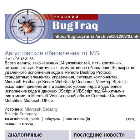
https://bugtraq.ru/rsn/archive/2012/08/03.ht
Августовские обновления от MS
dl // 14.08.12 21:55
Всего девять, закрывающих 14 уязвимостей, пять критичных,
четыре важных.
Критичные - кумулятивное обновление IE, закрытие
удаленного исполнения кода в Remote Desktop Protocol,
стандартных элементах управления, сетевых компонентах,
Microsoft Exchange Server WebReady Document Viewing. Важные -
эскалация привилегий в драйверах уровня ядра и удаленное
исполнение кода в движках JScript и VBScript под 64-битными
системами, в Microsoft Visio и при обработке Computer Graphics
Metafile в Microsoft Office.
Источник:
Microsoft Security
Bulletin Summary
,
|
|
теги:
microsoft
patch
обсудить
все отзывы
(0)
[3681]
назад «
» вперед
аналогичные
последние новости