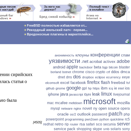
FreeBSD полностью избавляется от...
Рекордный июльский патч - первая...
Вредоносные плагины в маркетплейсе...
конференции
клоуны
спам
анонимность
уязвимости
.net
adobe
acrobat
activex
apple
android
beta
blaster
backdoor
bgp
bitcoin
cisco
ddos
dmca
chrome
crypto
borland
botnet
ctf
лении сирийских
dos
dnet
dns
eeye
dropbox
eclipse
ecurrency
лась статья о
firefox
flash
freebsd
excel
facebook
elcomsoft
fsf
google
ibm
ie
ios
gpl
github
gnome
hp
https
icq
intel
linux
java
leak
iphone
livejournal
javascript
l0pht
ьно была
microsoft
mozilla
mcafee
mac
meltdown
ny
open source
mysql
novell
opera
netware
nginx
patch
oracle
outlook
password
php
os/2
powerpoint
rc5
programming
pwn2own
python
quicktime
[4505]
server
retro
rsa
sco
redhat
rip
safari
secunia
router
service pack
shopping
skype
solaris
sony
smb