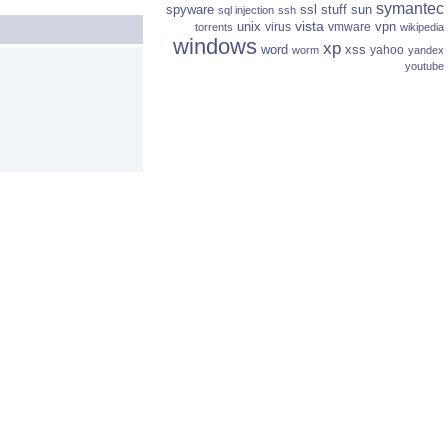
symantec
spyware
ssl
stuff
sun
sql injection
ssh
vista
unix
vpn
virus
vmware
torrents
wikipedia
windows
xp
word
xss
yahoo
worm
yandex
youtube