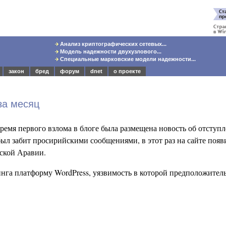
Анализ криптографических сетевых...
Модель надежности двухузлового...
Специальные марковские модели надежности...
закон
бред
форум
dnet
о проекте
за месяц
ремя первого взлома в блоге была размещена новость об отступ
был забит просирийскими сообщениями, в этот раз на сайте появи
ской Аравии.
инга платформу WordPress, уязвимость в которой предположител