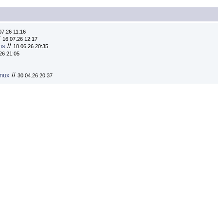
07.26 11:16
/
16.07.26 12:17
ns
//
18.06.26 20:35
26 21:05
inux
//
30.04.26 20:37