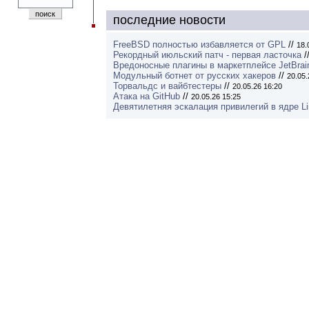
последние новости
FreeBSD полностью избавляется от GPL
//
18.
Рекордный июльский патч - первая ласточка
/
Вредоносные плагины в маркетплейсе JetBrai
Модульный ботнет от русских хакеров
//
20.05.
Торвальдс и вайбтестеры
//
20.05.26 16:20
Атака на GitHub
//
20.05.26 15:25
Девятилетняя эскалация привилегий в ядре L