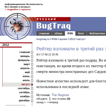
информационная безопасность
без паники и всерьез
подробно о проекте
главная
обзор
RSN
блог
библиотека
bugtraq.ru
/
RSN
/
архив
/
2012
/
август
2012
Рейтер взломали в третий раз 
главная
dl // 17.08.12 20:35
январь
Рейтер взломали в третий раз подряд.
Во в
февраль
март
повстанцев, во время второго их твиттер 
апрель
смерти министра иностранных дел Саудов
май
июнь
Новостное агенство использует для блогг
июль
август
использована в последней атаке.
сентябрь
октябрь
Источник:
The Register
ноябрь
|
обсудить
все отзывы
(0)
декабрь
назад «
» вперед