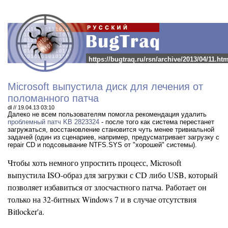
https://bugtraq.ru/rsn/archive/2013/04/11.htm
Microsoft выпустила диск для лечения от
поломанного патча
dl // 19.04.13 03:10
Далеко не всем пользователям помогла рекомендация удалить
проблемный патч KB 2823324
- после того как система перестанет
загружаться, восстановление становится чуть менее тривиальной
задачей (один из сценариев, например, предусматривает загрузку с
repair CD и подсовывание NTFS.SYS от "хорошей" системы).
Чтобы хоть немного упростить процесс, Microsoft
выпустила ISO-образ для загрузки с CD либо USB, который
позволяет избавиться от злосчастного патча. Работает он
только на 32-битных Windows 7 и в случае отсутствия
Bitlocker'а.