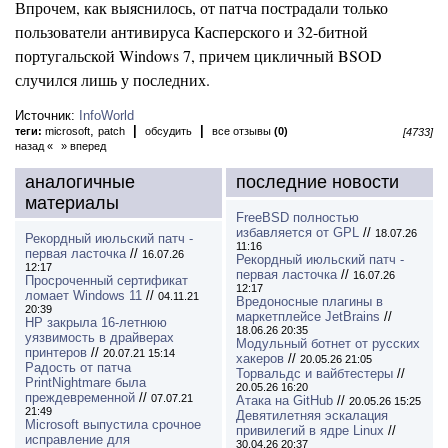
Впрочем, как выяснилось, от патча пострадали только
пользователи антивируса Касперского и 32-битной
португальской Windows 7, причем цикличный BSOD
случился лишь у последних.
Источник:
InfoWorld
,
|
|
теги:
microsoft
patch
обсудить
все отзывы
(0)
[4733]
назад «
» вперед
аналогичные
последние новости
материалы
FreeBSD полностью
избавляется от GPL
//
18.07.26
Рекордный июльский патч -
11:16
первая ласточка
//
16.07.26
Рекордный июльский патч -
12:17
первая ласточка
//
16.07.26
Просроченный сертификат
12:17
ломает Windows 11
//
04.11.21
Вредоносные плагины в
20:39
маркетплейсе JetBrains
//
HP закрыла 16-летнюю
18.06.26 20:35
уязвимость в драйверах
Модульный ботнет от русских
принтеров
//
20.07.21 15:14
хакеров
//
20.05.26 21:05
Радость от патча
Торвальдс и вайбтестеры
//
PrintNightmare была
20.05.26 16:20
преждевременной
//
07.07.21
Атака на GitHub
//
20.05.26 15:25
21:49
Девятилетняя эскалация
Microsoft выпустила срочное
привилегий в ядре Linux
//
исправление для
30.04.26 20:37