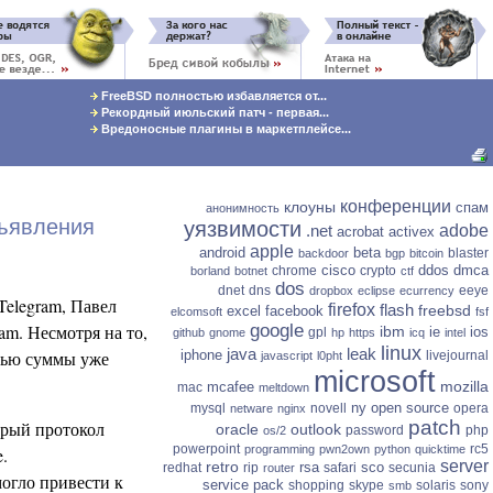
FreeBSD полностью избавляется от...
Рекордный июльский патч - первая...
Вредоносные плагины в маркетплейсе...
конференции
клоуны
спам
анонимность
бъявления
уязвимости
.net
adobe
acrobat
activex
apple
android
beta
blaster
backdoor
bgp
bitcoin
cisco
ddos
dmca
chrome
crypto
borland
botnet
ctf
dos
dnet
dns
eeye
dropbox
eclipse
ecurrency
elegram, Павел
firefox
flash
freebsd
excel
facebook
elcomsoft
fsf
ram.
Несмотря на то,
google
ibm
ie
ios
gpl
github
gnome
hp
https
icq
intel
linux
java
leak
стью суммы уже
iphone
livejournal
javascript
l0pht
microsoft
mozilla
mcafee
mac
meltdown
ny
open source
mysql
novell
opera
netware
nginx
patch
брый протокол
oracle
outlook
password
php
os/2
powerpoint
rc5
programming
pwn2own
python
quicktime
.
server
retro
rsa
sco
redhat
rip
safari
secunia
router
могло привести к
service pack
shopping
skype
solaris
sony
smb