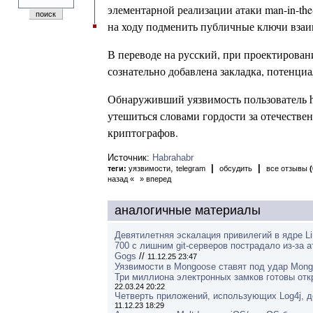
элементарной реализации атаки man-in-the
на ходу подменить публичные ключи вза
В переводе на русский, при проектирован
сознательно добавлена закладка, потенци
Обнаруживший уязвимость пользователь ha
утешиться словами гордости за отечеств
криптографов.
Источник:
Habrahabr
,
|
|
теги:
уязвимости
telegram
обсудить
все отзывы
(
назад «
» вперед
аналогичные материалы
Девятилетняя эскалация привилегий в ядре L
700 с лишним git-серверов пострадало из-за а
Gogs
//
11.12.25 23:47
Уязвимости в Mongoose ставят под удар Mon
Три миллиона электронных замков готовы отк
22.03.24 20:22
Четверть приложений, использующих Log4j, д
11.12.23 18:29