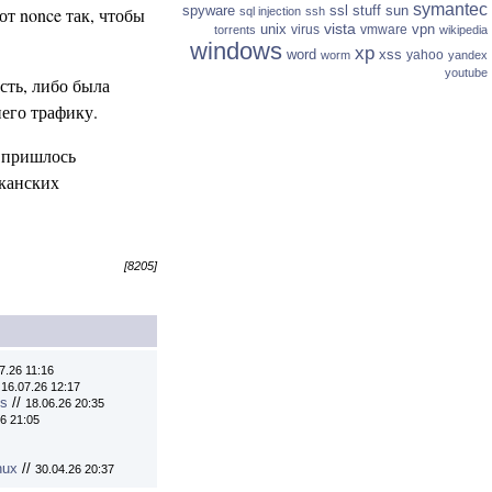
symantec
spyware
ssl
stuff
sun
от nonce так, чтобы
sql injection
ssh
vista
unix
vpn
virus
vmware
torrents
wikipedia
windows
xp
word
xss
yahoo
worm
yandex
youtube
сть, либо была
его трафику.
у пришлось
иканских
[8205]
7.26 11:16
/
16.07.26 12:17
ns
//
18.06.26 20:35
6 21:05
nux
//
30.04.26 20:37