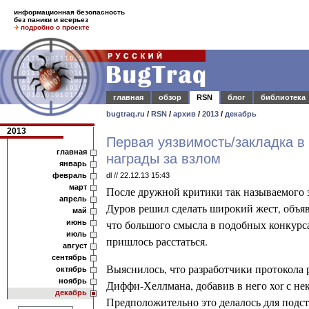
информационная безопасность
без паники и всерьез
подробно о проекте
главная
обзор
RSN
блог
библиотека
bugtraq.ru
/
RSN
/
архив
/
2013
/
декабрь
2013
Первая уязвимость/закладка в
главная
награды за взлом
январь
февраль
dl // 22.12.13 15:43
март
После дружной критики так называемого 
апрель
Дуров решил сделать широкий жест, объяв
май
что большого смысла в подобных конкурса
июнь
июль
пришлось расстаться.
август
сентябрь
Выяснилось, что разработчики протокола
октябрь
ноябрь
Диффи-Хеллмана, добавив в него xor с не
декабрь
Предположительно это делалось для подст