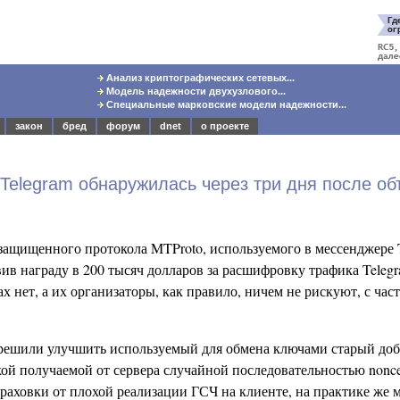
Анализ криптографических сетевых...
Модель надежности двухузлового...
Специальные марковские модели надежности...
закон
бред
форум
dnet
о проекте
 Telegram обнаружилась через три дня после о
защищенного протокола MTProto, используемого в мессенджере T
ив награду в 200 тысяч долларов за расшифровку трафика Teleg
х нет, а их организаторы, как правило, ничем не рискуют, с ча
 решили улучшить используемый для обмена ключами старый до
кой получаемой от сервера случайной последовательностью nonce
раховки от плохой реализации ГСЧ на клиенте, на практике же 