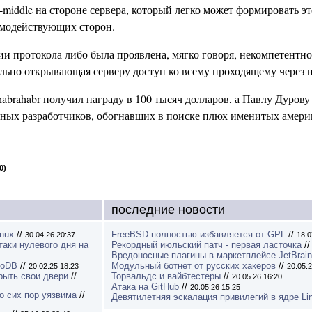
-middle на стороне сервера, который легко может формировать эт
имодействующих сторон.
ии протокола либо была проявлена, мягко говоря, некомпетентно
ально открывающая серверу доступ ко всему проходящему через н
brahabr получил награду в 100 тысяч долларов, а Павлу Дуров
енных разработчиков, обогнавших в поиске плюх именитых амер
0)
последние новости
inux
//
FreeBSD полностью избавляется от GPL
//
30.04.26 20:37
18.0
таки нулевого дня на
Рекордный июльский патч - первая ласточка
/
Вредоносные плагины в маркетплейсе JetBrai
goDB
//
Модульный ботнет от русских хакеров
//
20.02.25 18:23
20.05.2
рыть свои двери
//
Торвальдс и вайбтестеры
//
20.05.26 16:20
Атака на GitHub
//
20.05.26 15:25
о сих пор уязвима
//
Девятилетняя эскалация привилегий в ядре Li