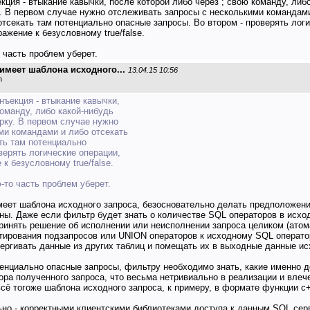
кция - втыкание кавычки, после которой либо через ; свою команду, либ
 В первом случае нужно отслеживать запросы с несколькими командами
 отсекать там потенциально опасные запросы. Во втором - проверять лог
ажение к безусловному true/false.
 часть проблем уберет.
имеет шаблона исходного...
13.04.15 10:56
n
нъекция - втыкание кавычки,
команду, либо какой-нибудь
рку. В первом случае нужно
ми командами и либо отсекать
ать там потенциально
верять логические операции,
к безусловному true/false.
-то часть проблем уберет.
меет шаблона исходного запроса, безосновательно делать предположения
ы. Даже если фильтр будет знать о количестве SQL операторов в исхо
ринять решение об исполнении или неисполнении запроса целиком (атома
тирования подзапросов или UNION операторов к исходному SQL операто
ргивать данные из других таблиц и помещать их в выходные данные ис
тенциально опасные запросы, фильтру необходимо знать, какие именно д
ра полученного запроса, что весьма нетривиально в реализации и влече
ё тогоже шаблона исходного запроса, к примеру, в формате функции c++ -
но - корректными клиентскими библиотеками доступа к данным SQL сер