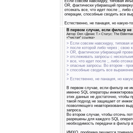
Если совсем навскидку, типовая инъе
OR, фактически убирающий проверку.
отсекать все, что идет после ;, либо
операции, способные сводить все выр
Естественно, не панацея, но какую-то
В первом случае, если фильтр не 
Автор: Den <Денис Т.> Статус: The Elderma
<
"чистая" ссылка
>
> Если совсем навскидку, типовая и
> после которой либо через ; свою 
> OR, фактически убирающий прове
> отслеживать запросы с нескольки
> все, что идет после ;, либо отсек
> опасные запросы. Во втором - про
> способные сводить все выражение 
>
> Естественно, не панацея, но какую
В первом случае, если фильтр не и
именно SQL операторы инжектирован
этих данных не достаточно, чтобы п
такой подход не защищает от инжек
позволяющего неавторизованно выде
запроса.
Во втором случае, чтобы отсечь по
разрешены для каждого SQL операто
необходимость передачи в фильтр вс
ИМХО, проблема решается тривиаль