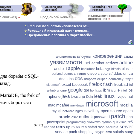
FreeBSD полностью избавляется от...
Рекордный июльский патч - первая...
Вредоносные плагины в маркетплейсе...
конференции
клоуны
спам
анонимность
уязвимости
.net
adobe
acrobat
activex
apple
android
beta
blaster
backdoor
bgp
bitcoin
cisco
ddos
dmca
chrome
crypto
borland
botnet
ctf
 для борьбы с SQL-
dos
dnet
dns
eeye
dropbox
eclipse
ecurrency
азад.
firefox
flash
freebsd
excel
facebook
elcomsoft
fsf
google
ibm
ie
ios
gpl
github
gnome
hp
https
icq
intel
 MariaDB, the fork of
linux
java
leak
iphone
livejournal
javascript
l0pht
омочь бороться с
microsoft
mozilla
mcafee
mac
meltdown
ny
open source
mysql
novell
opera
netware
nginx
patch
oracle
outlook
password
php
os/2
powerpoint
rc5
programming
pwn2own
python
quicktime
[4631]
server
retro
rsa
sco
redhat
rip
safari
secunia
router
service pack
shopping
skype
solaris
sony
smb