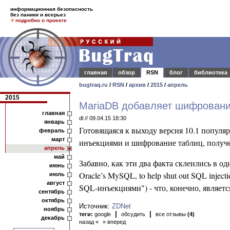
информационная безопасность
без паники и всерьез
подробно о проекте
главная
обзор
RSN
блог
библиотека
bugtraq.ru
/
RSN
/
архив
/
2015
/
апрель
2015
MariaDB добавляет шифровани
главная
dl // 09.04.15 18:30
январь
Готовящаяся к выходу версия 10.1 попул
февраль
март
инъекциями и шифрование таблиц, получен
апрель
май
Забавно, как эти два факта склеились в о
июнь
Oracle’s MySQL, to help shut out SQL inje
июль
август
SQL-инъекциями") - что, конечно, являет
сентябрь
октябрь
Источник:
ZDNet
ноябрь
|
|
теги:
google
обсудить
все отзывы
(4)
декабрь
назад «
» вперед