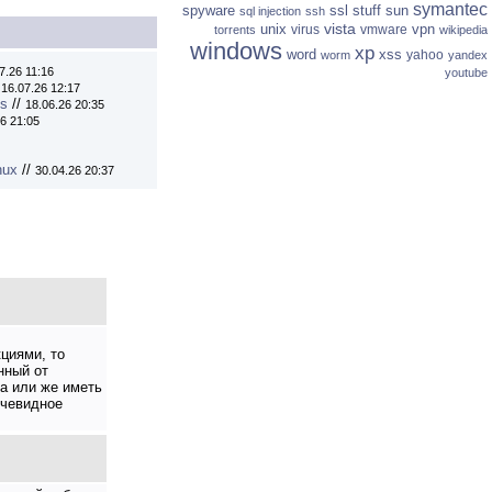
symantec
spyware
ssl
stuff
sun
sql injection
ssh
vista
unix
vpn
virus
vmware
torrents
wikipedia
windows
xp
word
xss
yahoo
worm
yandex
7.26 11:16
youtube
/
16.07.26 12:17
ns
//
18.06.26 20:35
6 21:05
nux
//
30.04.26 20:37
циями, то
нный от
са или же иметь
очевидное