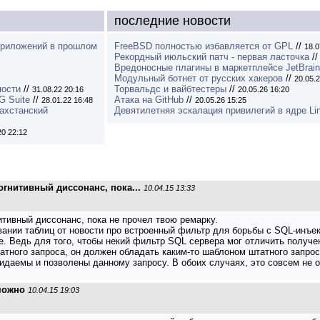
последние новости
приложений в прошлом
FreeBSD полностью избавляется от GPL
//
18.0
Рекордный июльский патч - первая ласточка
/
Вредоносные плагины в маркетплейсе JetBrai
Модульный ботнет от русских хакеров
//
20.05.2
мости
//
Торвальдс и вайбтестеры
//
31.08.22 20:16
20.05.26 16:20
G Suite
//
Атака на GitHub
//
28.01.22 16:48
20.05.26 15:25
захстанский
Девятилетняя эскалация привилегий в ядре Li
20 22:12
гнитивный диссонанс, пока...
10.04.15 13:33
тивный диссонанс, пока не прочел твою ремарку.
ании таблиц от новости про встроенный фильтр для борьбы с SQL-инъек
. Ведь для того, чтобы некий фильтр SQL сервера мог отличить получе
атного запроса, он должен обладать каким-то шаблоном штатного запро
идаемы и позволены данному запросу. В обоих случаях, это совсем не 
можно
10.04.15 19:03