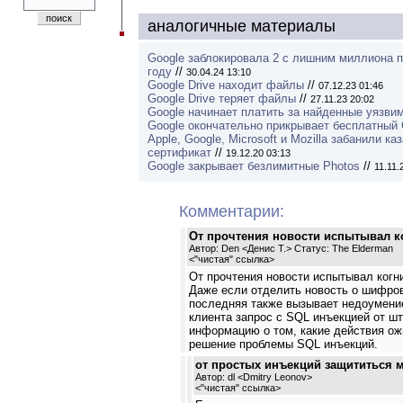
аналогичные материалы
Google заблокировала 2 с лишним миллиона 
году
//
30.04.24 13:10
Google Drive находит файлы
//
07.12.23 01:46
Google Drive теряет файлы
//
27.11.23 20:02
Google начинает платить за найденные уязви
Google окончательно прикрывает бесплатный 
Apple, Google, Microsoft и Mozilla забанили ка
сертификат
//
19.12.20 03:13
Google закрывает безлимитные Photos
//
11.11.
Комментарии:
От прочтения новости испытывал ко
Автор: Den <Денис Т.> Статус: The Elderman
<
"чистая" ссылка
>
От прочтения новости испытывал когни
Даже если отделить новость о шифров
последняя также вызывает недоумение
клиента запрос с SQL инъекцией от шт
информацию о том, какие действия ож
решение проблемы SQL инъекций.
от простых инъекций защититься 
Автор: dl <Dmitry Leonov>
<
"чистая" ссылка
>