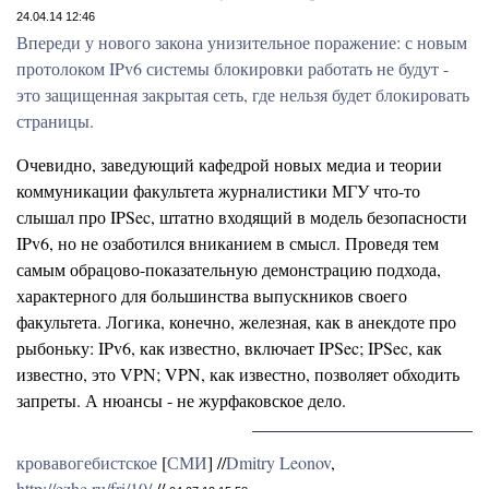
24.04.14 12:46
Впереди у нового закона унизительное поражение: с новым
протолоком IPv6 системы блокировки работать не будут -
это защищенная закрытая сеть, где нельзя будет блокировать
страницы.
Очевидно, заведующий кафедрой новых медиа и теории
коммуникации факультета журналистики МГУ что-то
слышал про IPSec, штатно входящий в модель безопасности
IPv6, но не озаботился вниканием в смысл. Проведя тем
самым обрацово-показательную демонстрацию подхода,
характерного для большинства выпускников своего
факультета. Логика, конечно, железная, как в анекдоте про
рыбоньку: IPv6, как известно, включает IPSec; IPSec, как
известно, это VPN; VPN, как известно, позволяет обходить
запреты. А нюансы - не журфаковское дело.
кровавогебистское
[
СМИ
] //
Dmitry Leonov
,
http://ezhe.ru/fri/10/
//