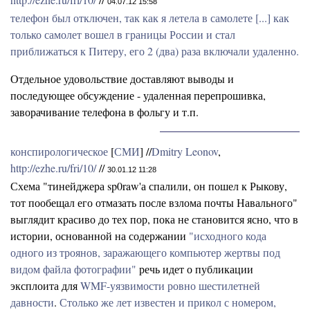
04.07.12 15:58
телефон был отключен, так как я летела в самолете [...] как
только самолет вошел в границы России и стал
приближаться к Питеру, его 2 (два) раза включали удаленно.
Отдельное удовольствие доставляют выводы и
последующее обсуждение - удаленная перепрошивка,
заворачивание телефона в фольгу и т.п.
конспирологическое
[
СМИ
] //
Dmitry Leonov
,
http://ezhe.ru/fri/10/
//
30.01.12 11:28
Схема "тинейджера sp0raw'а спалили, он пошел к Рыкову,
тот пообещал его отмазать после взлома почты Навального"
выглядит красиво до тех пор, пока не становится ясно, что в
истории, основанной на содержании
"исходного кода
одного из троянов, заражающего компьютер жертвы под
видом файла фотографии"
речь идет о публикации
эксплоита для
WMF-уязвимости ровно шестилетней
давности
.
Столько же лет известен и прикол с номером,