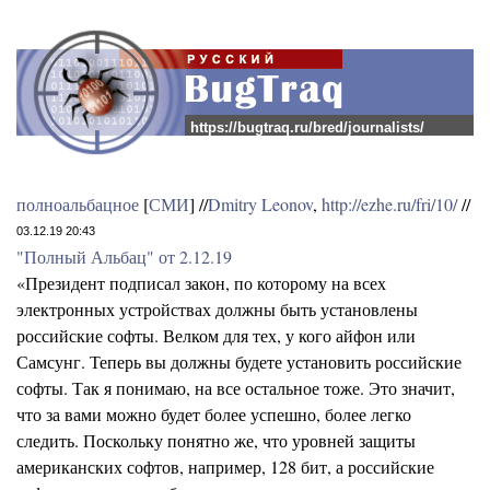
https://bugtraq.ru/bred/journalists/
полноальбацное
[
СМИ
] //
Dmitry Leonov
,
http://ezhe.ru/fri/10/
//
03.12.19 20:43
"Полный Альбац" от 2.12.19
«Президент подписал закон, по которому на всех
электронных устройствах должны быть установлены
российские софты. Велком для тех, у кого айфон или
Самсунг. Теперь вы должны будете установить российские
софты. Так я понимаю, на все остальное тоже. Это значит,
что за вами можно будет более успешно, более легко
следить. Поскольку понятно же, что уровней защиты
американских софтов, например, 128 бит, а российские