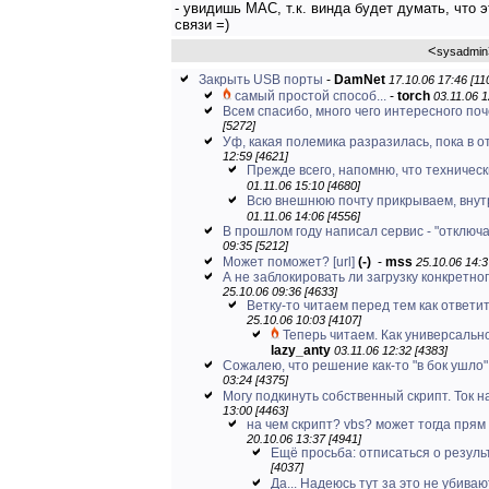
- увидишь MAC, т.к. винда будет думать, что 
связи =)
<
sysadmin
Закрыть USB порты
-
DamNet
17.10.06 17:46 [11
самый простой способ...
-
torch
03.11.06 1
Всем спасибо, много чего интересного по
[5272]
Уф, какая полемика разразилась, пока в о
12:59 [4621]
Прежде всего, напомню, что техническ
01.11.06 15:10 [4680]
Всю внешнюю почту прикрываем, внут
01.11.06 14:06 [4556]
В прошлом году написал сервис - "отключал
09:35 [5212]
Может поможет?
[url]
(-)
-
mss
25.10.06 14:3
А не заблокировать ли загрузку конкретног
25.10.06 09:36 [4633]
Ветку-то читаем перед тем как ответи
25.10.06 10:03 [4107]
Теперь читаем. Как универсально
lazy_anty
03.11.06 12:32 [4383]
Сожалею, что решение как-то "в бок ушло", 
03:24 [4375]
Могу подкинуть собственный скрипт. Ток на
13:00 [4463]
на чем скрипт? vbs? может тогда пря
20.10.06 13:37 [4941]
Ещё просьба: отписаться о результа
[4037]
Да... Надеюсь тут за это не убиваю