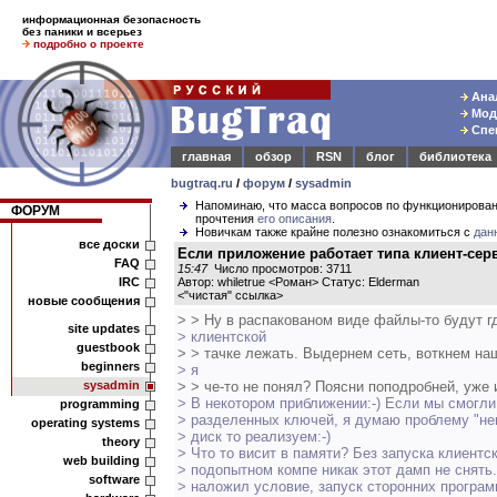
информационная безопасность
без паники и всерьез
подробно о проекте
Анал
Моде
Спец
главная
обзор
RSN
блог
библиотека
bugtraq.ru
/
форум
/
sysadmin
Напоминаю, что масса вопросов по функционирова
ФОРУМ
прочтения
его описания
.
Новичкам также крайне полезно ознакомиться с
дан
все доски
Если приложение работает типа клиент-серве
FAQ
15:47
Число просмотров: 3711
IRC
Автор: whiletrue <Роман> Статус: Elderman
<
"чистая" ссылка
>
новые сообщения
> > Ну в распакованом виде файлы-то будут гд
site updates
> клиентской
guestbook
> > тачке лежать. Выдернем сеть, воткнем наш
beginners
> я
sysadmin
> > че-то не понял? Поясни поподробней, уже 
> В некотором приближении:-) Если мы смогли
programming
> разделенных ключей, я думаю проблему "не
operating systems
> диск то реализуем:-)
theory
> Что то висит в памяти? Без запуска клиентс
web building
> подопытном компе никак этот дамп не снять
software
> наложил условие, запуск сторонних програ