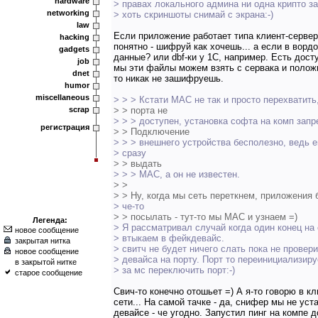
hardware
> правах локального админа ни одна крипто з
networking
> хоть скриншоты снимай с экрана:-)
law
Если приложение работает типа клиент-сервер -
hacking
понятно - шифруй как хочешь... а если в вор
gadgets
данные? или dbf-ки у 1С, например. Есть досту
job
мы эти файлы можем взять с сервака и положи
dnet
то никак не зашифруешь.
humor
miscellaneous
> > > Кстати МАС не так и просто перехватить
scrap
> > порта не
> > > доступен, установка софта на комп зап
регистрация
> > Подключение
> > > внешнего устройства бесполезно, ведь 
> сразу
> > выдать
> > > МАС, а он не известен.
> >
> > Ну, когда мы сеть переткнем, приложения
> че-то
> > посылать - тут-то мы MAC и узнаем =)
Легенда:
> Я рассматривал случай когда один конец на 
новое сообщение
> втыкаем в фейкдевайс.
закрытая нитка
> свитч не будет ничего слать пока не провер
новое сообщение
> девайса на порту. Порт то переинициализир
в закрытой нитке
> за мс переключить порт:-)
старое сообщение
Свич-то конечно отошьет =) А я-то говорю в к
сети... На самой тачке - да, снифер мы не ус
девайсе - че угодно. Запустил пинг на компе 