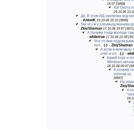
15:07 [3468]
Ха! Охота п
25.10.06 15:2
Да. В этом ИД заключен код пр
-
AntonK
19.10.06 15:10 [3849]
Так это ж у злоумышленника до
ZloyShaman
17.10.06 19:57 [3671
А почему тогда вообще тако
-
whiletrue
17.10.06 21:58 [35
Что-то мне подсказыва
пол...
(-)
-
ZloyShaman
А если в мою мыш 
плуг-н-пл...
(-)
-
whi
Какой плаг-н-п
Windows автома
18.10.06 00:07 [49
А почему то
volsnap.sy...
[4997]
Ну, реш
ZloySh
А кт
"за
18.1