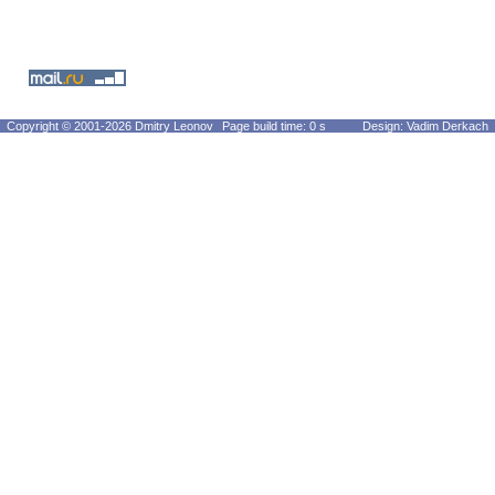
Copyright © 2001-2026 Dmitry Leonov
Page build time: 0 s
Design: Vadim Derkach