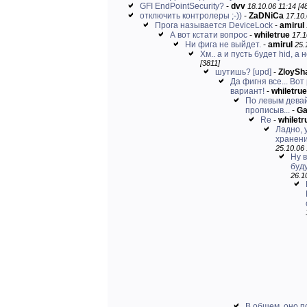
GFI EndPointSecurity?
-
dvv
18.10.06 11:14 [4
отключить контролеры ;-))
-
ZaDNiCa
17.10.
Прога называется DeviceLock
-
amirul
А вот кстати вопрос
-
whiletrue
17.1
Ни фига не выйдет.
-
amirul
25.
Хм.. а и пусть будет hid, а н
[3811]
шутишь? [upd]
-
ZloyS
Да фигня все... В
вариант!
-
whiletrue
По левым дева
прописыв...
-
Ga
Re
-
whiletr
Ладно, 
хранени
25.10.06 
Ну 
буду
26.1
В общем, оно п