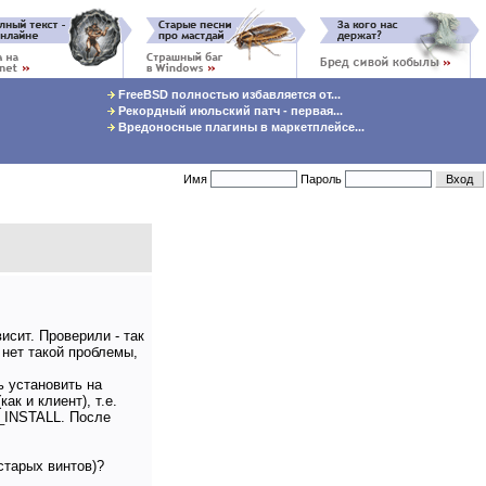
FreeBSD полностью избавляется от...
Рекордный июльский патч - первая...
Вредоносные плагины в маркетплейсе...
Имя
Пароль
исит. Проверили - так
 нет такой проблемы,
ь установить на
к и клиент), т.е.
X_INSTALL. После
старых винтов)?