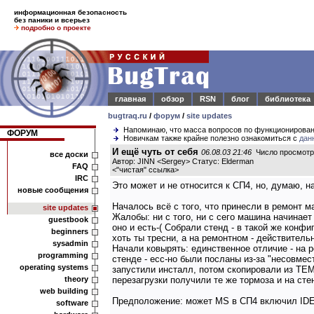
информационная безопасность
без паники и всерьез
подробно о проекте
главная
обзор
RSN
блог
библиотека
bugtraq.ru
/
форум
/
site updates
Напоминаю, что масса вопросов по функционирова
ФОРУМ
Новичкам также крайне полезно ознакомиться с
дан
И ещё чуть от себя
06.08.03 21:46
Число просмотр
все доски
Автор: JINN <Sergey> Статус: Elderman
FAQ
<
"чистая" ссылка
>
IRC
Это может и не относится к СП4, но, думаю, н
новые сообщения
Началось всё с того, что принесли в ремонт 
site updates
Жалобы: ни с того, ни с сего машина начинает
guestbook
оно и есть-( Собрали стенд - в такой же конфи
beginners
хоть ты тресни, а на ремонтном - действительн
sysadmin
Начали ковырять: единственное отличие - на ре
programming
стенде - есс-но были посланы из-за "несовмест
operating systems
запустили инсталл, потом скопировали из TEM
theory
перезагрузки получили те же тормоза и на сте
web building
Предположение: может MS в СП4 включил IDE 
software