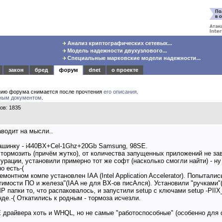
Анализ криптографических сетевых...
Модель надежности двухузлового...
Специальные марковские модели надежности...
закон
бред
форум
dnet
о проекте
нию форума снимается после прочтения
его описания
.
ным документом
.
ов: 1835
аводит на мысли..
машинку - i440BX+Cel-1Ghz+20Gb Samsung, 98SE.
 тормозить (причём жутко), от количества запущенных приложений не зав
гурации, установили примерно тот же софт (насколько смогли найти) - ну
о есть-(
монтном компе установлен IAA (Intel Application Accelerator). Попыталис
имости ПО и железа"(IAA не для BX-ов писАлся). Установили "ручками"(ка
P папки то, что распаковалось, и запустили setup с ключами setup -PII
нде.-( Откатились к родным - тормоза исчезли.
драйвера хоть и WHQL, но не самые "работоспособные" (особенно для 