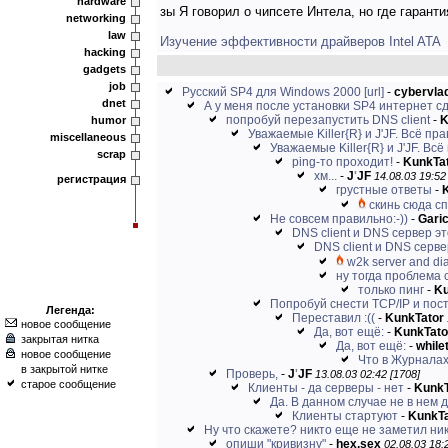
hardware
зы Я говорил о чипсете Интела, но где гаранти
networking
law
Изучение эффективности драйверов Intel ATA
hacking
gadgets
job
Русский SP4 для Windows 2000
[url]
-
cybervla
dnet
А у меня после установки SP4 интернет сд
попробуй перезапустить DNS client
-
K
humor
Уважаемые Killer{R} и J'JF. Всё пр
miscellaneous
Уважаемые Killer{R} и J'JF. Всё
scrap
ping-то проходит!
-
KunkTa
хм...
-
J
'
JF
14.08.03 19:52
регистрация
грустные ответы
-
скинь сюда с
Не совсем правильно:-))
-
Gari
DNS client и DNS сервер эт
DNS client и DNS серве
w2k server and di
ну тогда проблема с
только пинг
-
Ku
Попробуй снести TCP/IP и пост
Легенда:
Переставил :((
-
KunkTator
новое сообщение
Да, вот ещё:
-
KunkTato
закрытая нитка
Да, вот ещё:
-
while
новое сообщение
Что в Журнала
в закрытой нитке
Проверь,
-
J
'
JF
13.08.03 02:42 [1708]
старое сообщение
Клиенты - да серверы - нет
-
KunkT
Да. В данном случае не в нем 
Клиенты стартуют
-
KunkTa
Ну что скажете? никто еще не заметил ни
опиши "кривизну"
-
hex.sex
02.08.03 18: