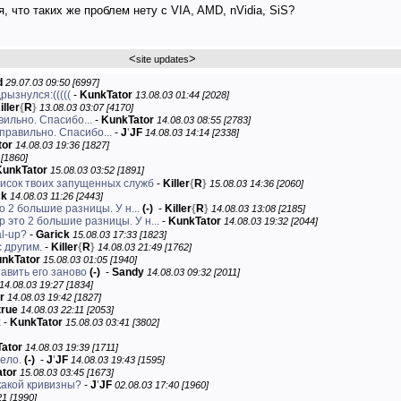
я, что таких же проблем нету с VIA, AMD, nVidia, SiS?
<
>
site updates
d
29.07.03 09:50 [6997]
рызнулся:(((((
-
KunkTator
13.08.03 01:44 [2028]
iller
{
R
}
13.08.03 03:07 [4170]
авильно. Спасибо...
-
KunkTator
14.08.03 08:55 [2783]
 правильно. Спасибо...
-
J
'
JF
14.08.03 14:14 [2338]
tor
14.08.03 19:36 [1827]
 [1860]
KunkTator
15.08.03 03:52 [1891]
писок твоих запущенных служб
-
Killer
{
R
}
15.08.03 14:36 [2060]
ck
14.08.03 11:26 [2443]
о 2 большие разницы. У н...
(-)
-
Killer
{
R
}
14.08.03 13:08 [2185]
р это 2 большие разницы. У н...
-
KunkTator
14.08.03 19:32 [2044]
al-up?
-
Garick
15.08.03 17:33 [1823]
 другим.
-
Killer
{
R
}
14.08.03 21:49 [1762]
nkTator
15.08.03 01:05 [1940]
авить его заново
(-)
-
Sandy
14.08.03 09:32 [2011]
14.08.03 19:27 [1834]
r
14.08.03 19:42 [1827]
true
14.08.03 22:11 [2053]
х
-
KunkTator
15.08.03 03:41 [3802]
ator
14.08.03 19:39 [1711]
дело.
(-)
-
J
'
JF
14.08.03 19:43 [1595]
tor
15.08.03 03:45 [1673]
какой кривизны?
-
J
'
JF
02.08.03 17:40 [1960]
21 [1990]