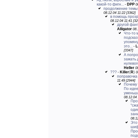
Ау, люли, взрослые и у
какой-то фигн...
-
DPP
0
продолжение темы
08.12.04 11:22 [3362]
в помощь проз
08.12.04 11:41 [32
другой фант
Alligator
08.
Что-то 
подсказ
упомяну
это...
-
L
[3347]
А попро
зажать 
нулевог
Heller
0
???
-
Killer
{
R
}
0
поправочка
11:49 [2944]
Почему
По иде
уменьша
08.12.04 
Про
"сж
оди
зан
08.1
Это
шиф
Про
подс