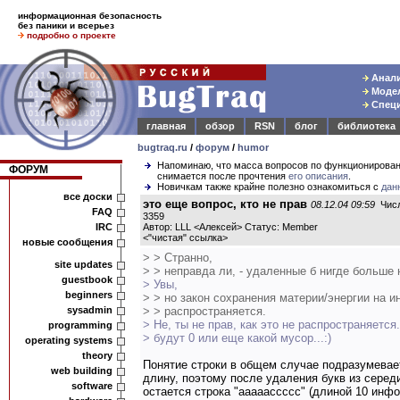
информационная безопасность
без паники и всерьез
подробно о проекте
Анали
Модел
Специ
главная
обзор
RSN
блог
библиотека
bugtraq.ru
/
форум
/
humor
Напоминаю, что масса вопросов по функционирова
ФОРУМ
снимается после прочтения
его описания
.
Новичкам также крайне полезно ознакомиться с
дан
все доски
это еще вопрос, кто не прав
08.12.04 09:59
Числ
FAQ
3359
IRC
Автор: LLL <Алексей> Статус: Member
<
"чистая" ссылка
>
новые сообщения
> > Странно,
site updates
> > неправда ли, - удаленные б нигде больше 
guestbook
> Увы,
beginners
> > но закон сохранения материи/энергии на 
sysadmin
> > распространяется.
> Не, ты не прав, как это не распространяется
programming
> будут 0 или еще какой мусор...:)
operating systems
theory
Понятие строки в общем случае подразумева
web building
длину, поэтому после удаления букв из серед
software
остается строка "aaaaaccccc" (длиной 10 ин