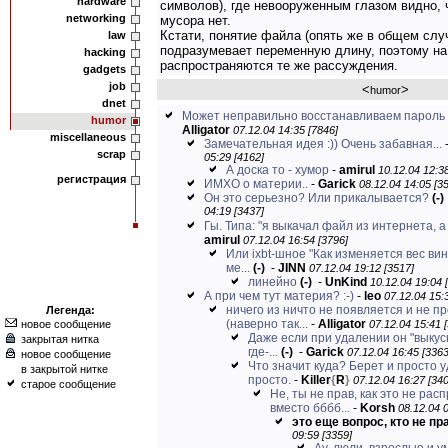
hardware
символов), где невооруженным глазом видно, 
networking
мусора нет.
Кстати, понятие файла (опять же в общем слу
law
подразумевает переменную длину, поэтому на
hacking
распространяются те же рассуждения.
gadgets
job
<
>
humor
dnet
Может неправильно восстанавливаем пароль
humor
Alligator
07.12.04 14:35 [7846]
miscellaneous
Замечательная идея :)) Очень забавная...
scrap
05:29 [4162]
А доска то - хумор
-
amirul
10.12.04 12:38
регистрация
ИМХО о материи..
-
Garick
08.12.04 14:05 [3
Он это серьезно? Или прикалывается?
(-)
04:19 [3437]
Гы. Типа: "я выкачал файл из интернета, а 
amirul
07.12.04 16:54 [3796]
Или ixbt-шное "Как изменяется вес ви
ме...
(-)
-
JINN
07.12.04 19:12 [3517]
линейно
(-)
-
UnKind
10.12.04 19:04 
А при чем тут материя? :-)
-
leo
07.12.04 15:
ничего из ничто не появляется и не п
Легенда:
(наверно так...
-
Alligator
новое сообщение
07.12.04 15:41 
Даже если при удалении он "выкус
закрытая нитка
где-...
(-)
-
Garick
07.12.04 16:45 [3363
новое сообщение
Что значит куда? Берет и просто у
в закрытой нитке
просто.
-
Killer
{
R
}
07.12.04 16:27 [340
старое сообщение
Не, ты не прав, как это не рас
вместо бббб...
-
Korsh
08.12.04 0
это еще вопрос, кто не пр
09:59 [3359]