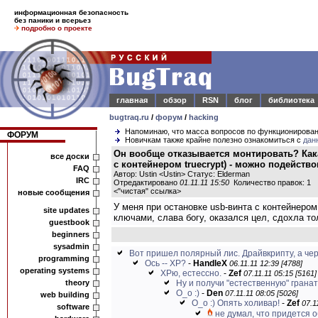
информационная безопасность
без паники и всерьез
подробно о проекте
главная
обзор
RSN
блог
библиотека
bugtraq.ru
/
форум
/
hacking
Напоминаю, что масса вопросов по функционирова
ФОРУМ
Новичкам также крайне полезно ознакомиться с
дан
Он вообще отказывается монтировать? Кака
все доски
с контейнером truecrypt) - можно подейс
FAQ
Автор: Ustin <Ustin> Статус: Elderman
IRC
Отредактировано
01.11.11 15:50
Количество правок: 1
<
"чистая" ссылка
>
новые сообщения
У меня при остановке usb-винта с контейнером
site updates
ключами, слава богу, оказался цел, сдохла т
guestbook
beginners
sysadmin
Вот пришел полярный лис. Драйвкрипту, а чере
programming
Ось -- XP?
-
HandleX
06.11.11 12:39 [4788]
operating systems
ХРю, естессно.
-
Zef
07.11.11 05:15 [5161]
theory
Ну и получи "естественную" гранату
O_o :)
-
Den
07.11.11 08:05 [5026]
web building
O_o :) Опять холивар!
-
Zef
07.1
software
не думал, что придется о