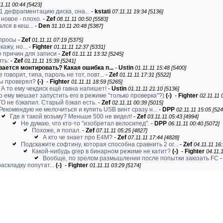
11.11 00:44 [5423]
1 дефрагментацию диска, она...
-
kstati
07.11.11 19:34 [5136]
 новое - плохо.
-
Zef
08.11.11 00:50 [5583]
лся в кеш...
-
Den
31.10.11 20:48 [5387]
просы
-
Zef
01.11.11 07:19 [5375]
ажу, но...
-
Fighter
01.11.11 12:37 [5331]
е причин для записи
-
Zef
01.11.11 13:32 [5245]
ть:
-
Zef
01.11.11 15:39 [5241]
ается монтировать? Какая ошибка п...
-
Ustin
01.11.11 15:48 [5400]
 говорит, типа, пароль не тот, повт...
-
Zef
01.11.11 17:31 [5522]
ды проверял?
(-)
-
Fighter
01.11.11 18:59 [5265]
 А то ему чекдиск ещё гавна напишет!
-
Ustin
01.11.11 21:10 [5136]
о ему мешает запустить его в режиме "только проверка"?)
(-)
-
Fighter
02.11.11 
ГО не бэкапил. Старый бэкап есть.
-
Zef
02.11.11 00:39 [5015]
Рекомендую не мелочиться и купить USB винт сразу н...
-
DPP
02.11.11 15:05 [524
Где я такой возьму? Меньше 500 не видел!
-
Zef
03.11.11 05:43 [4994]
Не думаю, что кто-то "изобретал велосипед".
-
DPP
06.11.11 00:40 [5072]
Похоже, я попал.
-
Zef
07.11.11 05:25 [4827]
А кто че знает про Е4М?
-
Zef
07.11.11 17:44 [4828]
Подскажите софтину, которая способна сравнить 2 ог...
-
Zef
04.11.11 16:
Какой-нибудь grep в бинарном режиме не катит?
(-)
-
Fighter
04.11.
Вообще, по зрелом размышлении после попытки заюзать FC
аскладку попутат...
(-)
-
Fighter
01.11.11 03:29 [5174]