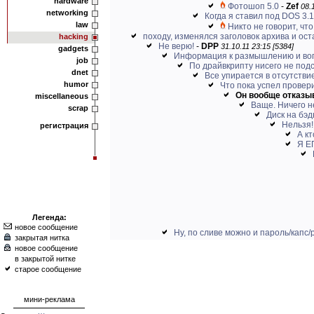
hardware
Фотошоп 5.0
-
Zef
08.
networking
Когда я ставил под DOS 3.1
law
Никто не говорит, что
походу, изменялся заголовок архива и оста
hacking
Не верю!
-
DPP
31.10.11 23:15 [5384]
gadgets
Информация к размышлению и во
job
По драйвкрипту нисего не подск
dnet
Все упирается в отсутстви
humor
Что пока успел провери
Он вообще отказыв
miscellaneous
Ваще. Ничего не
scrap
Диск на бэ
Нельзя!
регистрация
А кт
Я Е
Легенда:
новое сообщение
Ну, по сливе можно и пароль/капс/р
закрытая нитка
новое сообщение
в закрытой нитке
старое сообщение
мини-реклама