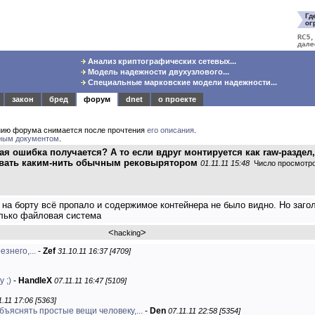
Анализ криптографических сетевых...
Модель надежности двухузлового...
Специальные марковские модели надежности...
закон
бред
форум
dnet
о проекте
нию форума снимается после прочтения
его описания
.
ным документом
.
я ошибка получается? А то если вдруг монтируется как raw-раздел,
твовать каким-нить обычным рековырятором
01.11.11 15:48
Число просмотро
 на борту всё пропало и содержимое контейнера не было видно. Но заго
олько файловая система
<
>
hacking
знего,...
-
Zef
31.10.11 16:37 [4709]
 ;)
-
HandleX
07.11.11 16:47 [5109]
1.11 17:06 [5363]
бъяснять простые вещи человеку,...
-
Den
07.11.11 22:58 [5354]