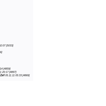
02:07 [5033]
6]
14 [4859]
11 20:17 [4897]
-
Zef
05.11.11 05:33 [4869]