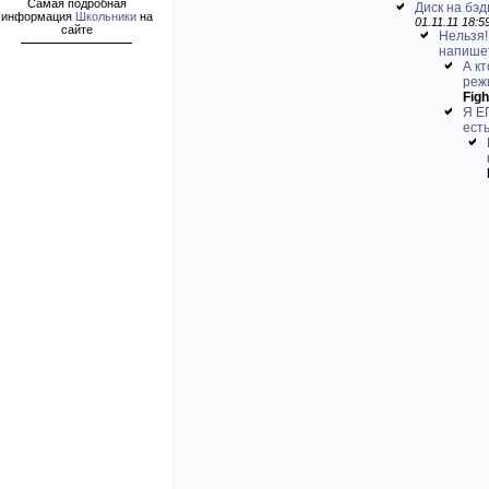
Самая подробная
Диск на бэ
информация
Школьники
на
01.11.11 18:5
сайте
Нельзя!
напише
А кт
реж
Figh
Я Е
есть