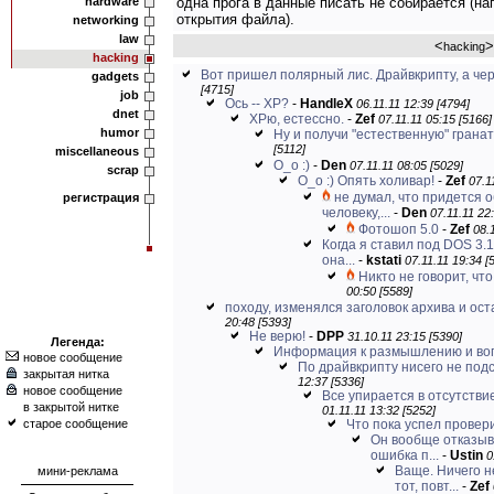
hardware
одна прога в данные писать не собирается (н
открытия файла).
networking
law
<
>
hacking
hacking
Вот пришел полярный лис. Драйвкрипту, а чере
gadgets
[4715]
job
Ось -- XP?
-
HandleX
06.11.11 12:39 [4794]
dnet
ХРю, естессно.
-
Zef
07.11.11 05:15 [5166]
humor
Ну и получи "естественную" гранату
[5112]
miscellaneous
O_o :)
-
Den
07.11.11 08:05 [5029]
scrap
O_o :) Опять холивар!
-
Zef
07.1
не думал, что придется 
регистрация
человеку,...
-
Den
07.11.11 22
Фотошоп 5.0
-
Zef
08.
Когда я ставил под DOS 3.
она...
-
kstati
07.11.11 19:34 [
Никто не говорит, что
00:50 [5589]
походу, изменялся заголовок архива и оста
20:48 [5393]
Не верю!
-
DPP
31.10.11 23:15 [5390]
Легенда:
Информация к размышлению и во
новое сообщение
По драйвкрипту нисего не подск
закрытая нитка
12:37 [5336]
новое сообщение
Все упирается в отсутстви
в закрытой нитке
01.11.11 13:32 [5252]
старое сообщение
Что пока успел провери
Он вообще отказыв
ошибка п...
-
Ustin
0
Ваще. Ничего не
мини-реклама
тот, повт...
-
Zef