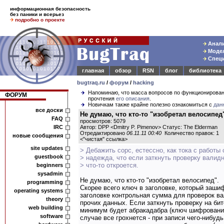
информационная безопасность
без паники и всерьез
подробно о проекте
Анали
Модел
Специ
главная
обзор
RSN
блог
библиотека
bugtraq.ru
/
форум
/
hacking
Напоминаю, что масса вопросов по функционирова
ФОРУМ
прочтения
его описания
.
Новичкам также крайне полезно ознакомиться с
дан
все доски
Не думаю, что кто-то "изобретал велосипед
FAQ
просмотров: 5079
IRC
Автор: DPP <Dmitry P. Pimenov> Статус: The Elderman
Отредактировано
06.11.11 00:40
Количество правок: 1
новые сообщения
<
"чистая" ссылка
>
site updates
> Дебажить сорс, естессно, как тока с работы 
guestbook
> надежда, что если заткнуть проверку валидн
> что-то откроется.
beginners
sysadmin
Не думаю, что кто-то "изобретал велосипед".
programming
Скорее всего ключ в заголовке, который заши
operating systems
заголовке контрольная сумма для проверок ва
theory
прочих данных. Если заткнуть проверку на бит
web building
минимум будет абракадабра (ключ шифрования
software
случае все грохнется - при записи чего-нибуд