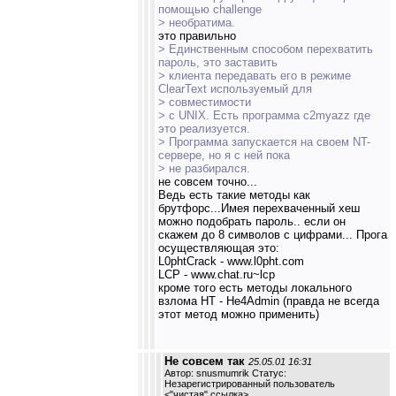
помощью challenge
> необратима.
это правильно
> Единственным способом перехватить
пароль, это заставить
> клиента передавать его в режиме
ClearText используемый для
> совместимости
> с UNIX. Есть программа c2myazz где
это реализуется.
> Программа запускается на своем NT-
сервере, но я с ней пока
> не разбирался.
не совсем точно...
Ведь есть такие методы как
брутфорс...Имея перехваченный хеш
можно подобрать пароль.. если он
скажем до 8 символов с цифрами... Прога
осуществляющая это:
L0phtCrack - www.l0pht.com
LCP - www.chat.ru~lcp
кроме того есть методы локального
взлома НТ - He4Admin (правда не всегда
этот метод можно применить)
Не совсем так
25.05.01 16:31
Автор: snusmumrik Статус:
Незарегистрированный пользователь
<
"чистая" ссылка
>