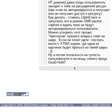
НТ домене) даже когда пользователь
заходит к тебе на расшаренній ресурс
(при этом он авторизируется и получает
или не получает доступ к ресурсу)
Как делать - ставить L0phtCrack и
запускать его в режим SMB packet
capture и ждать пока не будут
авторизироваться пользователи...
Можно ускорить этот процес
"пригласив" нужного юзера к себе на
шару.. Если не хочет идти - послать
мыло с ХТМЛ кодом, где одна из
картинок будет браться из твоей шары
;-))
Ну а потом полагаться на тупость
пользователя и на мощь своего проца
GooD HuNT
1
Copyright © 2001-2026 Dmitry Leonov
Page build time: 0 s
Design: Vadim Derkach