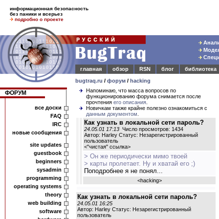
информационная безопасность
без паники и всерьез
подробно о проекте
Анали
Модел
Специ
главная
обзор
RSN
блог
библиотека
bugtraq.ru
/
форум
/
hacking
Напоминаю, что масса вопросов по
ФОРУМ
функционированию форума снимается после
прочтения
его описания
.
все доски
Новичкам также крайне полезно ознакомиться с
данным документом
.
FAQ
Как узнать в локальной сети пароль?
IRC
24.05.01 17:13
Число просмотров: 1434
новые сообщения
Автор: Harley Статус: Незарегистрированный
пользователь
site updates
<
"чистая" ссылка
>
guestbook
> Он же периодически мимо твоей
beginners
> карты пролетает. Ну и хватай его ;)
sysadmin
Поподробнее я не понял...
programming
<
hacking
>
operating systems
theory
Как узнать в локальной сети пароль?
web building
24.05.01 16:25
Автор: Harley Статус: Незарегистрированный
software
пользователь