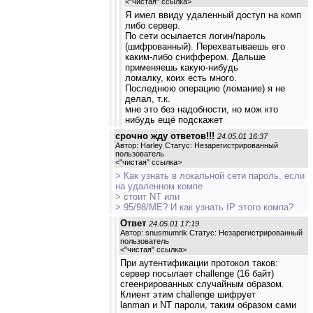
<
"чистая" ссылка
>
Я имел ввиду удаленный доступ на комп
либо сервер.
По сети осылается логин/пароль
(шифрованный). Перехватываешь его
каким-либо сниффером. Дальше
применяешь какую-нибудь
ломалку, коих есть много.
Последнюю операцию (ломание) я не
делал, т.к.
мне это без надобности, но мож кто
нибудь ещё подскажет
срочно жду ответов!!!
24.05.01 16:37
Автор: Harley Статус: Незарегистрированный
пользователь
<
"чистая" ссылка
>
> Как узнать в локальной сети пароль, если
на удаленном компе
> стоит NT или
> 95/98/МЕ? И как узнать IP этого компа?
Ответ
24.05.01 17:19
Автор: snusmumrik Статус: Незарегистрированный
пользователь
<
"чистая" ссылка
>
При аутентификации протокол таков:
сервер посылает challenge (16 байт)
сгеенрированных случайным образом.
Клиент этим challenge шифрует
lanman и NT пароли, таким образом сами