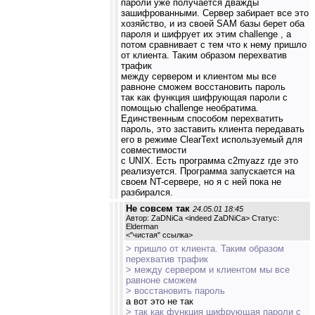
пароли уже получается дважды
зашифрованными. Сервер забирает все это
хозяйство, и из своей SAM базы берет оба
пароля и шифрует их этим challenge , а
потом сравнивает с тем что к нему пришло
от клиента. Таким образом перехватив
трафик
между сервером и клиентом мы все
равноне сможем восстановить пароль
так как функция шифрующая пароли с
помощью challenge необратима.
Единственным способом перехватить
пароль, это заставить клиента передавать
его в режиме ClearText используемый для
совместимости
с UNIX. Есть программа c2myazz где это
реализуется. Программа запускается на
своем NT-сервере, но я с ней пока не
разбирался.
Не совсем так
24.05.01 18:45
Автор: ZaDNiCa <indeed ZaDNiCa> Статус:
Elderman
<
"чистая" ссылка
>
> пришло от клиента. Таким образом
перехватив трафик
> между сервером и клиентом мы все
равноне сможем
> восстановить пароль
а вот это не так
> так как функция шифрующая пароли с