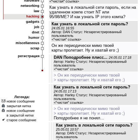
hardware
<
"чистая" ссылка
>
networking
Как узнать в локальной сети пароль, если на
law
удаленном компе стоит NT или
hacking
95/98/МЕ? И как узнать IP этого компа?
gadgets
Как узнать в локальной сети пароль?
job
24.05.01 16:55
Автор: DAN Статус: Незарегистрированный
dnet
пользователь
humor
<
"чистая" ссылка
>
miscellaneous
Он же периодически мимо твоей
scrap
карты пролетает. Ну и хватай его ;)
регистрация
DAN Поподробнее плисс...
24.05.01 17:18
Автор: Harley Статус: Незарегистрированный
пользователь
<
"чистая" ссылка
>
> Он же периодически мимо твоей
> карты пролетает. Ну и хватай его ;)
Как узнать в локальной сети пароль?
24.05.01 17:13
Автор: Harley Статус: Незарегистрированный
Легенда:
пользователь
новое сообщение
<
"чистая" ссылка
>
закрытая нитка
> Он же периодически мимо твоей
новое сообщение
> карты пролетает. Ну и хватай его ;)
в закрытой нитке
Поподробнее я не понял...
старое сообщение
Как узнать в локальной сети пароль?
25.05.01 10:57
Автор: DAN Статус: Незарегистрированный
пользователь