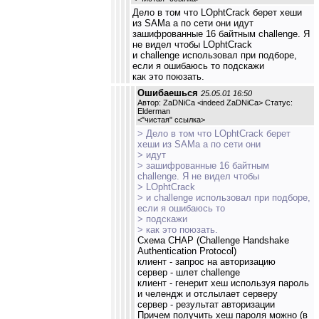
Дело в том что LOphtCrack берет хеши
из SAMа а по сети они идут
зашифрованные 16 байтным challenge. Я
не видел чтобы LOphtCrack
и challenge использовал при подборе,
если я ошибаюсь то подскажи
как это поюзать.
Ошибаешься
25.05.01 16:50
Автор: ZaDNiCa <indeed ZaDNiCa> Статус:
Elderman
<
"чистая" ссылка
>
> Дело в том что LOphtCrack берет
хеши из SAMа а по сети они
> идут
> зашифрованные 16 байтным
challenge. Я не видел чтобы
> LOphtCrack
> и challenge использовал при подборе,
если я ошибаюсь то
> подскажи
> как это поюзать.
Схема CHAP (Challenge Handshake
Authentication Protocol)
клиент - запрос на авторизацию
сервер - шлет challenge
клиент - генерит хеш используя пароль
и челендж и отслылает серверу
сервер - результат авторизации
Причем получить хеш пароля можно (в