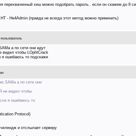
ея перехваченный хеш можно подобрать пароль.. если он скажем до 8 с
 НТ - He4Admin (правда не всегда этот метод можно применить)
 пользователь
SAMа а по сети они идут
е видел чтобы LOphtCrack
ли я ошибаюсь то подскажи
man
из SAMа а по сети они
Я не видел чтобы
если я ошибаюсь то
cation Protocol)
и челендж и отслылает серверу