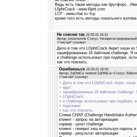
Ведь есть такие методы как брутфорс...Им
L0phtCrack - www.l0pht.com
LCP - www.chat.ru~lcp
кроме того есть методы локального взлома
Не совсем так
25.05.01 16:31
Автор: snusmumrik Статус: Незарегистрированный
<
"чистая" ссылка
>
Дело в том что LOphtCrack берет хеши из 
зашифрованные 16 байтным challenge. Я н
и challenge использовал при подборе, ес
как это поюзать.
Ошибаешься
25.05.01 16:50
Автор: ZaDNiCa <indeed ZaDNiCa> Статус: Elder
<
"чистая" ссылка
>
> Дело в том что LOphtCrack берет хеши 
> идут
> зашифрованные 16 байтным challenge. 
> LOphtCrack
> и challenge использовал при подборе, 
> подскажи
> как это поюзать.
Схема CHAP (Challenge Handshake Authenti
клиент - запрос на авторизацию
сервер - шлет challenge
клиент - генерит хеш используя пароль 
сервер - результат авторизации