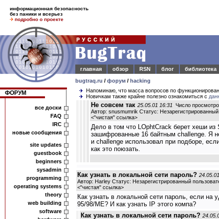
информационная безопасность
без паники и всерьез
подробно о проекте
главная
обзор
RSN
блог
библиотека
bugtraq.ru
/
форум
/
hacking
Напоминаю, что масса вопросов по функционирова
ФОРУМ
Новичкам также крайне полезно ознакомиться с
дан
Не совсем так
25.05.01 16:31
Число просмотров
все доски
Автор: snusmumrik Статус: Незарегистрированный
FAQ
<
"чистая" ссылка
>
IRC
Дело в том что LOphtCrack берет хеши из 
новые сообщения
зашифрованные 16 байтным challenge. Я н
и challenge использовал при подборе, ес
site updates
как это поюзать.
guestbook
beginners
sysadmin
Как узнать в локальной сети пароль?
24.05.0
programming
Автор: Harley Статус: Незарегистрированный пользоват
operating systems
<
"чистая" ссылка
>
theory
Как узнать в локальной сети пароль, если на 
web building
95/98/МЕ? И как узнать IP этого компа?
software
Как узнать в локальной сети пароль?
24.05.