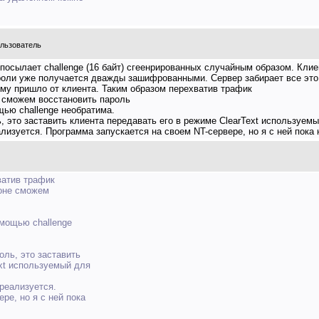
ользователь
посылает challenge (16 байт) сгеенрированных случайным образом. Клие
роли уже получается дважды зашифрованными. Сервер забирает все это 
 нему пришло от клиента. Таким образом перехватив трафик
 сможем восстановить пароль
ью challenge необратима.
 это заставить клиента передавать его в режиме ClearText используем
лизуется. Программа запускается на своем NT-сервере, но я с ней пока 
ватив трафик
ноне сможем
мощью challenge
ль, это заставить
ext используемый для
 реализуется.
ре, но я с ней пока