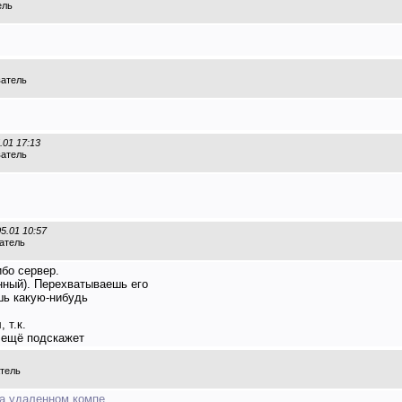
ель
ватель
.01 17:13
ватель
05.01 10:57
атель
бо сервер.
нный). Перехватываешь его
ь какую-нибудь
 т.к.
ь ещё подскажет
атель
на удаленном компе