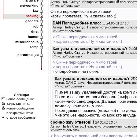
hardware
Автор: DAN Статус: Незарегистрированный пользоват
networking
<
"чистая" ссылка
>
law
Он же периодически мимо твоей
карты пролетает. Ну и хватай его ;)
hacking
gadgets
DAN Поподробнее плисс...
24.05.01 17:18
job
Автор: Harley Статус: Незарегистрированный пользо
<
"чистая" ссылка
>
dnet
> Он же периодически мимо твоей
humor
> карты пролетает. Ну и хватай его ;)
miscellaneous
scrap
Как узнать в локальной сети пароль?
24.05
Автор: Harley Статус: Незарегистрированный пользо
регистрация
<
"чистая" ссылка
>
> Он же периодически мимо твоей
> карты пролетает. Ну и хватай его ;)
Поподробнее я не понял...
Как узнать в локальной сети пароль?
25.
Автор: DAN Статус: Незарегистрированный пользов
<
"чистая" ссылка
>
Я имел ввиду удаленный доступ на комп ли
Легенда:
По сети осылается логин/пароль (шифрова
новое сообщение
каким-либо сниффером. Дальше применяеш
закрытая нитка
ломалку, коих есть много.
новое сообщение
Последнюю операцию (ломание) я не делал,
в закрытой нитке
мне это без надобности, но мож кто нибуд
старое сообщение
срочно жду ответов!!!
24.05.01 16:37
Автор: Harley Статус: Незарегистрированный пользов
<
"чистая" ссылка
>
> Как узнать в локальной сети пароль, если 