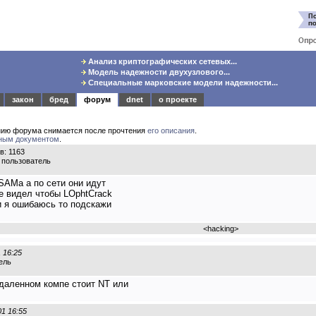
Анализ криптографических сетевых...
Модель надежности двухузлового...
Специальные марковские модели надежности...
закон
бред
форум
dnet
о проекте
нию форума снимается после прочтения
его описания
.
ным документом
.
: 1163
 пользователь
SAMа а по сети они идут
е видел чтобы LOphtCrack
ли я ошибаюсь то подскажи
<
hacking
>
1 16:25
ель
удаленном компе стоит NT или
01 16:55