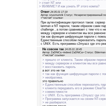
> стоит NT или
> 95/98/МЕ? И как узнать IP этого компа?
Ответ
24.05.01 17:19
Автор: snusmumrik Статус: Незарегистрированный п
<
"чистая" ссылка
>
При аутентификации протокол таков: сервер 
lanman и NT пароли, таким образом сами па
challenge , а потом сравнивает с тем что к
между сервером и клиентом мы все равноне
так как функция шифрующая пароли с помощ
Единственным способом перехватить пароль,
с UNIX. Есть программа c2myazz где это реа
Не совсем так
24.05.01 18:45
Автор: ZaDNiCa <indeed ZaDNiCa> Статус: Elderman
<
"чистая" ссылка
>
> пришло от клиента. Таким образом перех
> между сервером и клиентом мы все рав
> восстановить пароль
а вот это не так
> так как функция шифрующая пароли с по
> необратима.
это правильно
> Единственным способом перехватить паро
> клиента передавать его в режиме ClearT
> совместимости
> с UNIX. Есть программа c2myazz где это
> Программа запускается на своем NT-серве
> не разбирался.
не совсем точно...