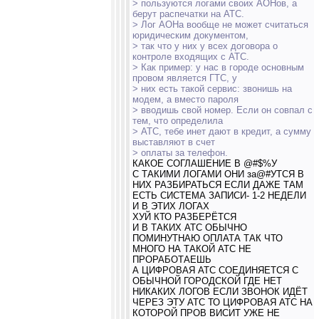
> пользуются логами своих АОНов, а
берут распечатки на АТС.
> Лог АОНа вообще не может считаться
юридическим документом,
> так что у них у всех договора о
контроле входящих с АТС.
> Как пример: у нас в городе основным
провом является ГТС, у
> них есть такой сервис: звонишь на
модем, а вместо пароля
> вводишь свой номер. Если он совпал с
тем, что определила
> АТС, тебе инет дают в кредит, а сумму
выставляют в счет
> оплаты за телефон.
КАКОЕ СОГЛАШЕНИЕ В @#$%У
С ТАКИМИ ЛОГАМИ ОНИ за@#УТСЯ В
НИХ РАЗБИРАТЬСЯ ЕСЛИ ДАЖЕ ТАМ
ЕСТЬ СИСТЕМА ЗАПИСИ- 1-2 НЕДЕЛИ
И В ЭТИХ ЛОГАХ
ХУЙ КТО РАЗБЕРЁТСЯ
И В ТАКИХ АТС ОБЫЧНО
ПОМИНУТНАЮ ОПЛАТА ТАК ЧТО
МНОГО НА ТАКОЙ АТС НЕ
ПРОРАБОТАЕШЬ
А ЦИФРОВАЯ АТС СОЕДИНЯЕТСЯ С
ОБЫЧНОЙ ГОРОДСКОЙ ГДЕ НЕТ
НИКАКИХ ЛОГОВ ЕСЛИ ЗВОНОК ИДЁТ
ЧЕРЕЗ ЭТУ АТС ТО ЦИФРОВАЯ АТС НА
КОТОРОЙ ПРОВ ВИСИТ УЖЕ НЕ