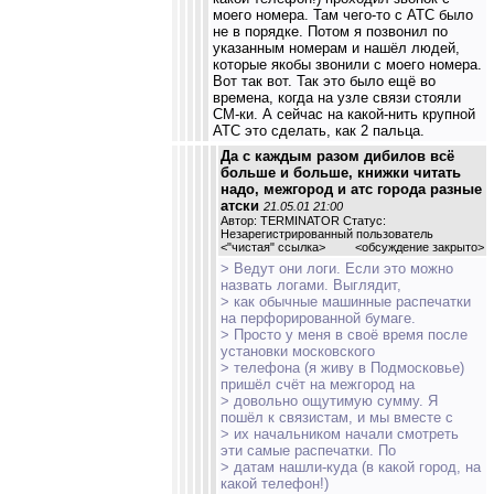
моего номера. Там чего-то с АТС было
не в порядке. Потом я позвонил по
указанным номерам и нашёл людей,
которые якобы звонили с моего номера.
Вот так вот. Так это было ещё во
времена, когда на узле связи стояли
СМ-ки. А сейчас на какой-нить крупной
АТС это сделать, как 2 пальца.
Да с каждым разом дибилов всё
больше и больше, книжки читать
надо, межгород и атс города разные
атски
21.05.01 21:00
Автор: TERMINATOR Статус:
Незарегистрированный пользователь
<
"чистая" ссылка
>
<обсуждение закрыто>
> Ведут они логи. Если это можно
назвать логами. Выглядит,
> как обычные машинные распечатки
на перфорированной бумаге.
> Просто у меня в своё время после
установки московского
> телефона (я живу в Подмосковье)
пришёл счёт на межгород на
> довольно ощутимую сумму. Я
пошёл к связистам, и мы вместе с
> их начальником начали смотреть
эти самые распечатки. По
> датам нашли-куда (в какой город, на
какой телефон!)