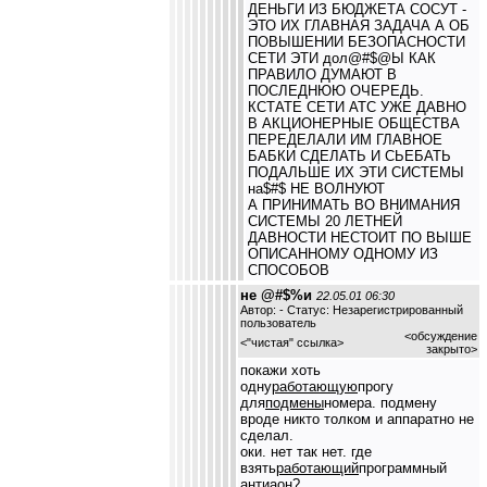
ДЕНЬГИ ИЗ БЮДЖЕТА СОСУТ -
ЭТО ИХ ГЛАВНАЯ ЗАДАЧА А ОБ
ПОВЫШЕНИИ БЕЗОПАСНОСТИ
СЕТИ ЭТИ дол@#$@Ы КАК
ПРАВИЛО ДУМАЮТ В
ПОСЛЕДНЮЮ ОЧЕРЕДЬ.
КСТАТЕ СЕТИ АТС УЖЕ ДАВНО
В АКЦИОНЕРНЫЕ ОБЩЕСТВА
ПЕРЕДЕЛАЛИ ИМ ГЛАВНОЕ
БАБКИ СДЕЛАТЬ И СЬЕБАТЬ
ПОДАЛЬШЕ ИХ ЭТИ СИСТЕМЫ
на$#$ НЕ ВОЛНУЮТ
А ПРИНИМАТЬ ВО ВНИМАНИЯ
СИСТЕМЫ 20 ЛЕТНЕЙ
ДАВНОСТИ НЕСТОИТ ПО ВЫШЕ
ОПИСАННОМУ ОДНОМУ ИЗ
СПОСОБОВ
не @#$%и
22.05.01 06:30
Автор: - Статус: Незарегистрированный
пользователь
<обсуждение
<
"чистая" ссылка
>
закрыто>
покажи хоть
одну
работающую
прогу
для
подмены
номера. подмену
вроде никто толком и аппаратно не
сделал.
оки. нет так нет. где
взять
работающий
программный
антиаон?