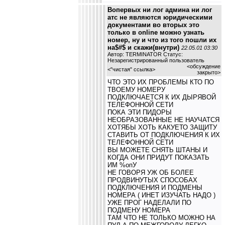
Вопервых ни лог админа ни лог
атс не являются юридическими
документами во вторых это
только в online можно узнать
номер, ну и что из того пошли их
на$#$ и скажи(внутри)
22.05.01 03:30
Автор: TERMINATOR Статус:
Незарегистрированный пользователь
<обсуждение
<
"чистая" ссылка
>
закрыто>
ЧТО ЭТО ИХ ПРОБЛЕМЫ КТО ПО
ТВОЕМУ НОМЕРУ
ПОДКЛЮЧАЕТСЯ К ИХ ДЫРЯВОЙ
ТЕЛЕФОННОЙ СЕТИ
ПОКА ЭТИ ПИДОРЫ
НЕОБРАЗОВАННЫЕ НЕ НАУЧАТСЯ
ХОТЯБЫ ХОТЬ КАКУЕТО ЗАЩИТУ
СТАВИТЬ ОТ ПОДКЛЮЧЕНИЯ К ИХ
ТЕЛЕФОННОЙ СЕТИ
ВЫ МОЖЕТЕ СНЯТЬ ШТАНЫ И
КОГДА ОНИ ПРИДУТ ПОКАЗАТЬ
ИМ %опУ
НЕ ГОВОРЯ УЖ ОБ БОЛЕЕ
ПРОДВИНУТЫХ СПОСОБАХ
ПОДКЛЮЧЕНИЯ И ПОДМЕНЫ
НОМЕРА ( ИНЕТ ИЗУЧАТЬ НАДО )
УЖЕ ПРОГ НАДЕЛАЛИ ПО
ПОДМЕНУ НОМЕРА
ТАМ ЧТО НЕ ТОЛЬКО МОЖНО НА