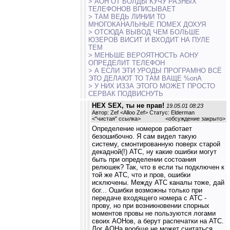
> АОН ОТ БОЛДЫ КУЧУ РАЗНЫХ
ТЕЛЕФОНОВ ВПИСЫВАЕТ
> ТАМ ВЕДЬ ЛИНИИ ТО
МНОГОКАНАЛЬНЫЕ ПОМЕХ ДОХУЯ
> ОТСЮДА ВЫВОД ЧЕМ БОЛЬШЕ
ЮЗЕРОВ ВИСИТ И ВХОДИТ НА ПУЛЕ
ТЕМ
> МЕНЬШЕ ВЕРОЯТНОСТЬ АОНУ
ОПРЕДЕЛИТ ТЕЛЕФОН
> А ЕСЛИ ЭТИ УРОДЫ ПРОГРАМНО ВСЁ
ЭТО ДЕЛАЮТ ТО ТАМ ВАЩЕ %опА
> У НИХ ИЗЗА ЭТОГО МОЖЕТ ПРОСТО
СЕРВАК ПОДВИСНУТЬ
HEX SEX, ты не прав!
19.05.01 08:23
Автор: Zef <Alloo Zef> Статус: Elderman
<
"чистая" ссылка
>
<обсуждение закрыто>
Определение номеров работает
безошибочно. Я сам видел такую
систему, смонтированную поверх старой
декадной(!) АТС, ну какие ошибки могут
быть при определении состоания
релюшек? Так, что в если ты подключен к
той же АТС, что и пров, ошибки
исключены. Между АТС каналы тоже, дай
бог... Ошибки возможны только при
передаче входящего номера с АТС -
прову, но при возникновении спорных
моментов провы не пользуются логами
своих АОНов, а берут распечатки на АТС.
Лог АОНа вообще не может считаться