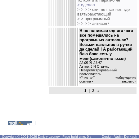
толком и аппаратно не
> сделал.
> > > > оки. нет так нет. где
взять
работающий
> > программный
> > > > антиаон?
Я не понимаю одного чего
все помешались на
програмных антиаонах?
Возьми паяльник в ручки
да сделай ! А работающий
блю бокс есть у
меня(самолично юзал)
22.05.01 21:47
Автор: JIN Статус:
Незарегистрированный
пользователь
<
"чистая"
<обсуждение
ссылка
>
закрыто>
|
1
2
»
Copyright © 2001-2026 Dmitry Leonov
Page build time: 0 s
Design: Vadim Derkach