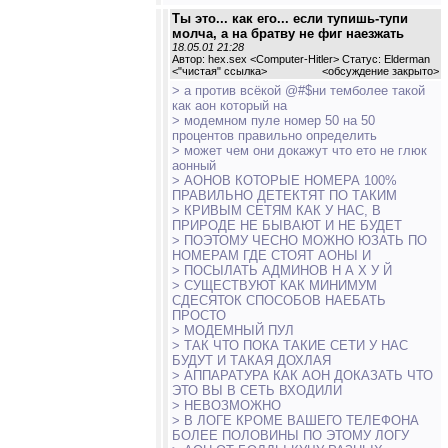
Ты это... как его... если тупишь-тупи
молча, а на братву не фиг наезжать
18.05.01 21:28
Автор: hex.sex <Computer-Hitler> Статус: Elderman
<
"чистая" ссылка
>
<обсуждение закрыто>
> а против всёкой @#$ни темболее такой
как аон который на
> модемном пуле номер 50 на 50
процентов правильно определить
> может чем они докажут что ето не глюк
аонный
> АОНОВ КОТОРЫЕ НОМЕРА 100%
ПРАВИЛЬНО ДЕТЕКТЯТ ПО ТАКИМ
> КРИВЫМ СЕТЯМ КАК У НАС, В
ПРИРОДЕ НЕ БЫВАЮТ И НЕ БУДЕТ
> ПОЭТОМУ ЧЕСНО МОЖНО ЮЗАТЬ ПО
НОМЕРАМ ГДЕ СТОЯТ АОНЫ И
> ПОСЫЛАТЬ АДМИНОВ Н А Х У Й
> СУЩЕСТВУЮТ КАК МИНИМУМ
СДЕСЯТОК СПОСОБОВ НАЕБАТЬ
ПРОСТО
> МОДЕМНЫЙ ПУЛ
> ТАК ЧТО ПОКА ТАКИЕ СЕТИ У НАС
БУДУТ И ТАКАЯ ДОХЛАЯ
> АППАРАТУРА КАК АОН ДОКАЗАТЬ ЧТО
ЭТО ВЫ В СЕТЬ ВХОДИЛИ
> НЕВОЗМОЖНО
> В ЛОГЕ КРОМЕ ВАШЕГО ТЕЛЕФОНА
БОЛЕЕ ПОЛОВИНЫ ПО ЭТОМУ ЛОГУ