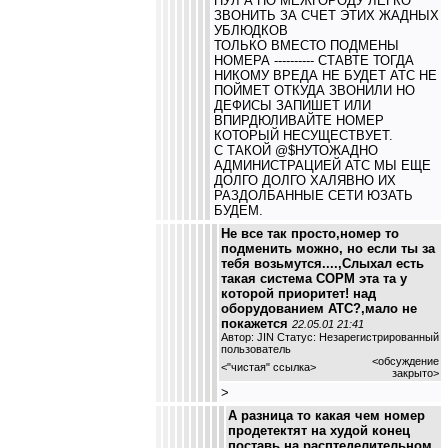
ПУЛ А ПО МЕЖГОРОДУ ЛЕГКО
ЗВОНИТЬ ЗА СЧЕТ ЭТИХ ЖАДНЫХ
УБЛЮДКОВ
ТОЛЬКО ВМЕСТО ПОДМЕНЫ
НОМЕРА ---------- СТАВТЕ ТОГДА
НИКОМУ ВРЕДА НЕ БУДЕТ АТС НЕ
ПОЙМЕТ ОТКУДА ЗВОНИЛИ НО
ДЕФИСЫ ЗАПИШЕТ ИЛИ
ВПИРДЮЛИВАЙТЕ НОМЕР
КОТОРЫЙ НЕСУЩЕСТВУЕТ.
С ТАКОЙ @$НУТОЖАДНО
АДМИНИСТРАЦИЕЙ АТС МЫ ЕЩЕ
ДОЛГО ДОЛГО ХАЛЯВНО ИХ
РАЗДОЛБАННЫЕ СЕТИ ЮЗАТЬ
БУДЕМ.
Не все так просто,номер то
подменить можно, но если ты за
тебя возьмутся....,Слыхал есть
такая система СОРМ эта та у
которой приоритет! над
оборудованием АТС?,мало не
покажется
22.05.01 21:41
Автор: JIN Статус: Незарегистрированный
пользователь
<обсуждение
<
"чистая" ссылка
>
закрыто>
>
А разница то какая чем номер
продетектят на худой конец
поставь на расптеделительном