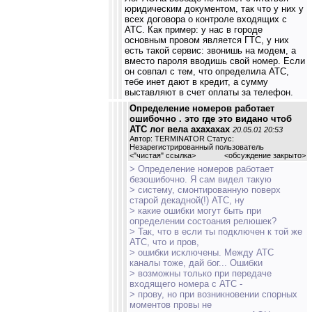
юридическим документом, так что у них у
всех договора о контроле входящих с
АТС. Как пример: у нас в городе
основным провом является ГТС, у них
есть такой сервис: звонишь на модем, а
вместо пароля вводишь свой номер. Если
он совпал с тем, что определила АТС,
тебе инет дают в кредит, а сумму
выставляют в счет оплаты за телефон.
Определение номеров работает
ошибочно . это где это видано чтоб
АТС лог вела ахахахах
20.05.01 20:53
Автор: TERMINATOR Статус:
Незарегистрированный пользователь
<
"чистая" ссылка
>
<обсуждение закрыто>
> Определение номеров работает
безошибочно. Я сам видел такую
> систему, смонтированную поверх
старой декадной(!) АТС, ну
> какие ошибки могут быть при
определении состоания релюшек?
> Так, что в если ты подключен к той же
АТС, что и пров,
> ошибки исключены. Между АТС
каналы тоже, дай бог... Ошибки
> возможны только при передаче
входящего номера с АТС -
> прову, но при возникновении спорных
моментов провы не