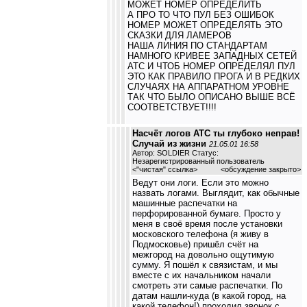
МОЖЕТ НОМЕР ОПРЕДЕЛИТЬ
А ПРО ТО ЧТО ПУЛ БЕЗ ОШИБОК
НОМЕР МОЖЕТ ОПРЕДЕЛЯТЬ ЭТО
СКАЗКИ ДЛЯ ЛАМЕРОВ
НАША ЛИНИЯ ПО СТАНДАРТАМ
НАМНОГО КРИВЕЕ ЗАПАДНЫХ СЕТЕЙ
АТС И ЧТОБ НОМЕР ОПРЕДЕЛЯЛ ПУЛ
ЭТО КАК ПРАВИЛО ПРОГА И В РЕДКИХ
СЛУЧАЯХ НА АППАРАТНОМ УРОВНЕ
ТАК ЧТО БЫЛО ОПИСАНО ВЫШЕ ВСЁ
СООТВЕТСТВУЕТ!!!!
Насчёт логов АТС ты глубоко неправ!
Случай из жизни
21.05.01 16:58
Автор: SOLDIER Статус:
Незарегистрированный пользователь
<
"чистая" ссылка
>
<обсуждение закрыто>
Ведут они логи. Если это можно
назвать логами. Выглядит, как обычные
машинные распечатки на
перфорированной бумаге. Просто у
меня в своё время после установки
московского телефона (я живу в
Подмосковье) пришёл счёт на
межгород на довольно ощутимую
сумму. Я пошёл к связистам, и мы
вместе с их начальником начали
смотреть эти самые распечатки. По
датам нашли-куда (в какой город, на
какой телефон!) проходил звонок с