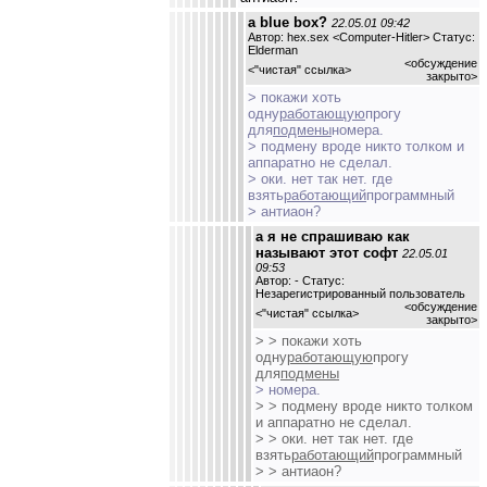
а blue box?
22.05.01 09:42
Автор: hex.sex <Computer-Hitler> Статус:
Elderman
<обсуждение
<
"чистая" ссылка
>
закрыто>
> покажи хоть
одну
работающую
прогу
для
подмены
номера.
> подмену вроде никто толком и
аппаратно не сделал.
> оки. нет так нет. где
взять
работающий
программный
> антиаон?
а я не спрашиваю как
называют этот софт
22.05.01
09:53
Автор: - Статус:
Незарегистрированный пользователь
<обсуждение
<
"чистая" ссылка
>
закрыто>
> > покажи хоть
одну
работающую
прогу
для
подмены
> номера.
> > подмену вроде никто толком
и аппаратно не сделал.
> > оки. нет так нет. где
взять
работающий
программный
> > антиаон?