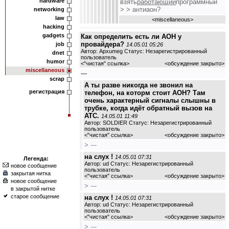
hardware
взять
работающий
программный
> > антиаон?
networking
law
<
miscellaneous
>
hacking
gadgets
Как определить есть ли АОН у
провайдера?
job
14.05.01 05:26
Автор: Apxumeg Статус: Незарегистрированный
dnet
пользователь
humor
<
"чистая" ссылка
>
<обсуждение закрыто>
miscellaneous
---
scrap
А ты разве никогда не звонил на
регистрация
телефон, на которм стоит АОН? Там
очень характерный сигналы слышны в
трубке, когда идёт обратный вызов на
АТС.
14.05.01 11:49
Автор: SOLDIER Статус: Незарегистрированный
пользователь
<
"чистая" ссылка
>
<обсуждение закрыто>
> ---
на слух !
14.05.01 07:31
Легенда:
Автор: ud Статус: Незарегистрированный
новое сообщение
пользователь
закрытая нитка
<
"чистая" ссылка
>
<обсуждение закрыто>
новое сообщение
> ---
в закрытой нитке
старое сообщение
на слух !
14.05.01 07:31
Автор: ud Статус: Незарегистрированный
пользователь
<
"чистая" ссылка
>
<обсуждение закрыто>
> ---