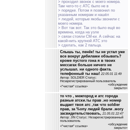
> проходил звонок с моего номера.
Там чего-то с АТС было не в
> порядке. Потом я позвонил по
указанным номерам и нашёл
> людей, которые якобы звонили с
моего номера.
> Вот так вот. Так это было ещё во
времена, когда на узле
> связи стояли СМ-ки. А сейчас на
какой-нить крупной АТС это
> сделать, как 2 пальца.
Слышь ты, пенёк! ты не устал уже
все вокруг дебилами обзывать?
кроме пустого гона я в твоих
мессагах больше ничего не
услышал. ни одного факта.
телефонный ты наш!
22.05.01 11:49
Автор: SOLDIER Статус:
Незарегистрированный пользователь
<обсуждение
<
"чистая" ссылка
>
закрыто>
то что , межгород и атс города
разные атски.ты прав .но номер
выдает твоя атс ,так что soldier
прав, за %опу людей брали .могу
засвидетельствовать,
21.05.01 22:47
Автор: JIN Статус: Незарегистрированный
пользователь
<обсуждение
<
"чистая" ссылка
>
закрыто>