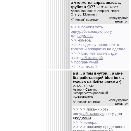
а что же ты спрашиваешь,
грубиян :))??
22.05.01 10:29
Автор: hex.sex <Computer-Hitler>
Статус: Elderman
<обсуждение
<
"чистая" ссылка
>
закрыто>
> > > покажи хоть
одну
работающую
прогу
для
подмены
> > номера.
> > > подмену вроде никто
толком и аппаратно не сделал.
> > > оки. нет так нет. где
взять
работающий
> программный
> > > антиаон?
а я... а там внутри... а мне
бы работающий blue box...
только не бейте ногами :)
22.05.01 10:42
Автор: - Статус:
Незарегистрированный
пользователь
<обсуждение
<
"чистая" ссылка
>
закрыто>
> > > > покажи хоть
одну
работающую
прогу для
>
подмены
> > > номера.
> > > > подмену вроде никто