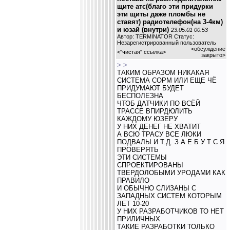
щите атс(благо эти придурки
эти щиты даже пломбы не
ставят) радиотелефон(на 3-4км)
и юзай (внутри)
23.05.01 00:53
Автор: TERMINATOR Статус:
Незарегистрированный пользователь
<обсуждение
<
"чистая" ссылка
>
закрыто>
> >
ТАКИМ ОБРАЗОМ НИКАКАЯ
СИСТЕМА СОРМ ИЛИ ЕЩЕ ЧЁ
ПРИДУМАЮТ БУДЕТ
БЕСПОЛЕЗНА
ЧТОБ ДАТЧИКИ ПО ВСЁЙ
ТРАССЕ ВПИРДЮЛИТЬ
КАЖДОМУ ЮЗЕРУ
У НИХ ДЕНЕГ НЕ ХВАТИТ
А ВСЮ ТРАСУ ВСЕ ЛЮКИ
ПОДВАЛЫ И Т.Д. З А Е Б У Т С Я
ПРОВЕРЯТЬ
ЭТИ СИСТЕМЫ
СПРОЕКТИРОВАНЫ
ТВЕРДОЛОБЫМИ УРОДАМИ КАК
ПРАВИЛО
И ОБЫЧНО СЛИЗАНЫ С
ЗАПАДНЫХ СИСТЕМ КОТОРЫМ
ЛЕТ 10-20
У НИХ РАЗРАБОТЧИКОВ ТО НЕТ
ПРИЛИЧНЫХ
ТАКИЕ РАЗРАБОТКИ ТОЛЬКО