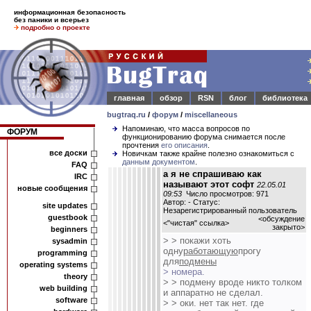
информационная безопасность
без паники и всерьез
подробно о проекте
главная
обзор
RSN
блог
библиотека
bugtraq.ru
/
форум
/
miscellaneous
Напоминаю, что масса вопросов по
ФОРУМ
функционированию форума снимается после
прочтения
его описания
.
все доски
Новичкам также крайне полезно ознакомиться с
данным документом
.
FAQ
а я не спрашиваю как
IRC
называют этот софт
22.05.01
новые сообщения
09:53
Число просмотров: 971
Автор: - Статус:
site updates
Незарегистрированный пользователь
guestbook
<обсуждение
<
"чистая" ссылка
>
закрыто>
beginners
> > покажи хоть
sysadmin
одну
работающую
прогу
programming
для
подмены
operating systems
> номера.
theory
> > подмену вроде никто толком
web building
и аппаратно не сделал.
software
> > оки. нет так нет. где