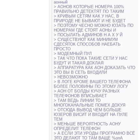
аонный
> АОНОВ КОТОРЫЕ НОМЕРА 100%
ПРАВИЛЬНО ДЕТЕКТЯТ ПО ТАКИМ
> КРИВЫМ СЕТЯМ КАК У НАС, В
ПРИРОДЕ НЕ БЫВАЮТ И НЕ БУДЕТ
> ПОЭТОМУ ЧЕСНО МОЖНО ЮЗАТЬ ПО
НОМЕРАМ ГДЕ СТОЯТ АОНЫ И
> ПОСЫЛАТЬ АДМИНОВ Н А Х У Й
> СУЩЕСТВУЮТ КАК МИНИМУМ
СДЕСЯТОК СПОСОБОВ НАЕБАТЬ
ПРОСТО
> МОДЕМНЫЙ ПУЛ
> ТАК ЧТО ПОКА ТАКИЕ СЕТИ У НАС
БУДУТ И ТАКАЯ ДОХЛАЯ
> АППАРАТУРА КАК АОН ДОКАЗАТЬ ЧТО
ЭТО ВЫ В СЕТЬ ВХОДИЛИ
> НЕВОЗМОЖНО
> В ЛОГЕ КРОМЕ ВАШЕГО ТЕЛЕФОНА
БОЛЕЕ ПОЛОВИНЫ ПО ЭТОМУ ЛОГУ
> АОН ОТ БОЛДЫ КУЧУ РАЗНЫХ
ТЕЛЕФОНОВ ВПИСЫВАЕТ
> ТАМ ВЕДЬ ЛИНИИ ТО
МНОГОКАНАЛЬНЫЕ ПОМЕХ ДОХУЯ
> ОТСЮДА ВЫВОД ЧЕМ БОЛЬШЕ
ЮЗЕРОВ ВИСИТ И ВХОДИТ НА ПУЛЕ
ТЕМ
> МЕНЬШЕ ВЕРОЯТНОСТЬ АОНУ
ОПРЕДЕЛИТ ТЕЛЕФОН
> А ЕСЛИ ЭТИ УРОДЫ ПРОГРАМНО ВСЁ
ЭТО ДЕЛАЮТ ТО ТАМ ВАЩЕ %опА