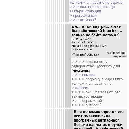
толком и аппаратно не сделал.
> > > оки. нет так нет. где
взять
работающий
> программный
> > > антиаон?
а я... а там внутри... а мне
бы работающий blue box...
только не бейте ногами :)
22.05.01 10:42
Автор: - Статус:
Незарегистрированный
пользователь
<обсуждение
<
"чистая" ссылка
>
закрыто>
> > > > покажи хоть
одну
работающую
прогу для
>
подмены
> > > номера.
> > > > подмену вроде никто
толком и аппаратно не
> сделал.
> > > > оки. нет так нет. где
взять
работающий
> > программный
> > > > антиаон?
Я не понимаю одного чего
все помешались на
програмных антиаонах?
Возьми паяльник в ручки
да сделай ! А работающий