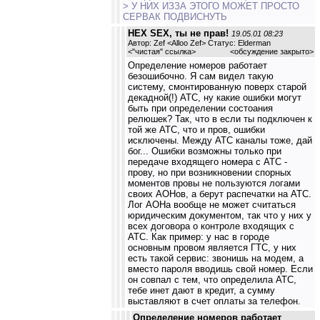
> У НИХ ИЗЗА ЭТОГО МОЖЕТ ПРОСТО
СЕРВАК ПОДВИСНУТЬ
HEX SEX, ты не прав!
19.05.01 08:23
Автор: Zef <Alloo Zef> Статус: Elderman
<
"чистая" ссылка
>
<обсуждение закрыто>
Определение номеров работает
безошибочно. Я сам видел такую
систему, смонтированную поверх старой
декадной(!) АТС, ну какие ошибки могут
быть при определении состоания
релюшек? Так, что в если ты подключен к
той же АТС, что и пров, ошибки
исключены. Между АТС каналы тоже, дай
бог... Ошибки возможны только при
передаче входящего номера с АТС -
прову, но при возникновении спорных
моментов провы не пользуются логами
своих АОНов, а берут распечатки на АТС.
Лог АОНа вообще не может считаться
юридическим документом, так что у них у
всех договора о контроле входящих с
АТС. Как пример: у нас в городе
основным провом является ГТС, у них
есть такой сервис: звонишь на модем, а
вместо пароля вводишь свой номер. Если
он совпал с тем, что определила АТС,
тебе инет дают в кредит, а сумму
выставляют в счет оплаты за телефон.
Определение номеров работает