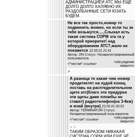
АДМИНИСТРАЦИЕЙ АТС МЫ ЕЩЕ
ДОЛГО ДОЛГО ХАЛЯВНО ИХ
РАЗДОЛБАННЫЕ СЕТИ ЮЗАТЬ
БУДЕМ.
Не все так просто,номер то
подменить можно, но если ты за
тебя возьмутся....,Слыхал есть
такая система СОРМ эта та у
которой приоритет! над
оборудованием АТС?,мало не
покажется
22.05.01 21:41
Автор: JIN Статус: Незарегистрированный
пользователь
<обсуждение
<
"чистая" ссылка
>
закрыто>
>
А разница то какая чем номер
продетектят на худой конец
поставь на расптеделительном
щите атс(благо эти придурки
эти щиты даже пломбы не
ставят) радиотелефон(на 3-4км)
и юзай (внутри)
23.05.01 00:53
Автор: TERMINATOR Статус:
Незарегистрированный пользователь
<обсуждение
<
"чистая" ссылка
>
закрыто>
> >
ТАКИМ ОБРАЗОМ НИКАКАЯ
СИСТЕМА СОРМ ИЛИ ЕЩЕ ЧЁ