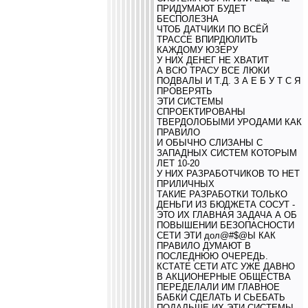
ПРИДУМАЮТ БУДЕТ
БЕСПОЛЕЗНА
ЧТОБ ДАТЧИКИ ПО ВСЁЙ
ТРАССЕ ВПИРДЮЛИТЬ
КАЖДОМУ ЮЗЕРУ
У НИХ ДЕНЕГ НЕ ХВАТИТ
А ВСЮ ТРАСУ ВСЕ ЛЮКИ
ПОДВАЛЫ И Т.Д. З А Е Б У Т С Я
ПРОВЕРЯТЬ
ЭТИ СИСТЕМЫ
СПРОЕКТИРОВАНЫ
ТВЕРДОЛОБЫМИ УРОДАМИ КАК
ПРАВИЛО
И ОБЫЧНО СЛИЗАНЫ С
ЗАПАДНЫХ СИСТЕМ КОТОРЫМ
ЛЕТ 10-20
У НИХ РАЗРАБОТЧИКОВ ТО НЕТ
ПРИЛИЧНЫХ
ТАКИЕ РАЗРАБОТКИ ТОЛЬКО
ДЕНЬГИ ИЗ БЮДЖЕТА СОСУТ -
ЭТО ИХ ГЛАВНАЯ ЗАДАЧА А ОБ
ПОВЫШЕНИИ БЕЗОПАСНОСТИ
СЕТИ ЭТИ дол@#$@Ы КАК
ПРАВИЛО ДУМАЮТ В
ПОСЛЕДНЮЮ ОЧЕРЕДЬ.
КСТАТЕ СЕТИ АТС УЖЕ ДАВНО
В АКЦИОНЕРНЫЕ ОБЩЕСТВА
ПЕРЕДЕЛАЛИ ИМ ГЛАВНОЕ
БАБКИ СДЕЛАТЬ И СЬЕБАТЬ
ПОДАЛЬШЕ ИХ ЭТИ СИСТЕМЫ