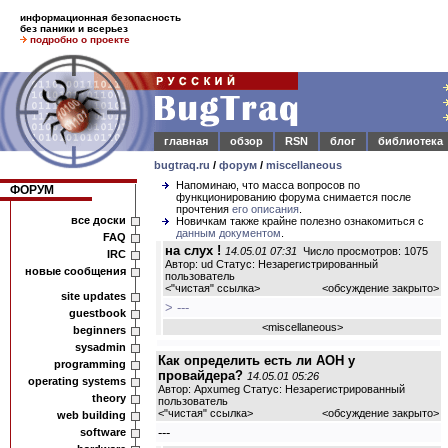
информационная безопасность
без паники и всерьез
подробно о проекте
главная
обзор
RSN
блог
библиотека
bugtraq.ru
/
форум
/
miscellaneous
Напоминаю, что масса вопросов по
ФОРУМ
функционированию форума снимается после
прочтения
его описания
.
все доски
Новичкам также крайне полезно ознакомиться с
данным документом
.
FAQ
на слух !
14.05.01 07:31
Число просмотров: 1075
IRC
Автор: ud Статус: Незарегистрированный
новые сообщения
пользователь
<
"чистая" ссылка
>
<обсуждение закрыто>
site updates
> ---
guestbook
<
miscellaneous
>
beginners
sysadmin
Как определить есть ли АОН у
programming
провайдера?
14.05.01 05:26
operating systems
Автор: Apxumeg Статус: Незарегистрированный
theory
пользователь
<
"чистая" ссылка
>
<обсуждение закрыто>
web building
---
software