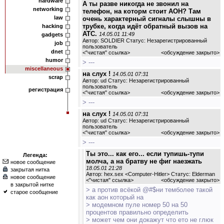
hardware
А ты разве никогда не звонил на
networking
телефон, на которм стоит АОН? Там
law
очень характерный сигналы слышны в
трубке, когда идёт обратный вызов на
hacking
АТС.
14.05.01 11:49
gadgets
Автор: SOLDIER Статус: Незарегистрированный
job
пользователь
dnet
<
"чистая" ссылка
>
<обсуждение закрыто>
humor
> ---
miscellaneous
на слух !
14.05.01 07:31
scrap
Автор: ud Статус: Незарегистрированный
пользователь
регистрация
<
"чистая" ссылка
>
<обсуждение закрыто>
> ---
на слух !
14.05.01 07:31
Автор: ud Статус: Незарегистрированный
пользователь
<
"чистая" ссылка
>
<обсуждение закрыто>
> ---
Ты это... как его... если тупишь-тупи
Легенда:
молча, а на братву не фиг наезжать
новое сообщение
18.05.01 21:28
закрытая нитка
Автор: hex.sex <Computer-Hitler> Статус: Elderman
новое сообщение
<
"чистая" ссылка
>
<обсуждение закрыто>
в закрытой нитке
> а против всёкой @#$ни темболее такой
старое сообщение
как аон который на
> модемном пуле номер 50 на 50
процентов правильно определить
> может чем они докажут что ето не глюк