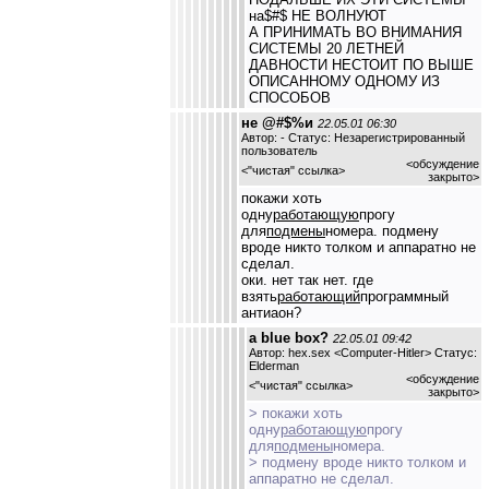
на$#$ НЕ ВОЛНУЮТ
А ПРИНИМАТЬ ВО ВНИМАНИЯ
СИСТЕМЫ 20 ЛЕТНЕЙ
ДАВНОСТИ НЕСТОИТ ПО ВЫШЕ
ОПИСАННОМУ ОДНОМУ ИЗ
СПОСОБОВ
не @#$%и
22.05.01 06:30
Автор: - Статус: Незарегистрированный
пользователь
<обсуждение
<
"чистая" ссылка
>
закрыто>
покажи хоть
одну
работающую
прогу
для
подмены
номера. подмену
вроде никто толком и аппаратно не
сделал.
оки. нет так нет. где
взять
работающий
программный
антиаон?
а blue box?
22.05.01 09:42
Автор: hex.sex <Computer-Hitler> Статус:
Elderman
<обсуждение
<
"чистая" ссылка
>
закрыто>
> покажи хоть
одну
работающую
прогу
для
подмены
номера.
> подмену вроде никто толком и
аппаратно не сделал.