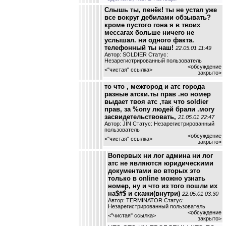
Слышь ты, пенёк! ты не устал уже
все вокруг дебилами обзывать?
кроме пустого гона я в твоих
мессагах больше ничего не
услышал. ни одного факта.
телефонный ты наш!
22.05.01 11:49
Автор: SOLDIER Статус:
Незарегистрированный пользователь
<обсуждение
<
"чистая" ссылка
>
закрыто>
то что , межгород и атс города
разные атски.ты прав .но номер
выдает твоя атс ,так что soldier
прав, за %опу людей брали .могу
засвидетельствовать,
21.05.01 22:47
Автор: JIN Статус: Незарегистрированный
пользователь
<обсуждение
<
"чистая" ссылка
>
закрыто>
Вопервых ни лог админа ни лог
атс не являются юридическими
документами во вторых это
только в online можно узнать
номер, ну и что из того пошли их
на$#$ и скажи(внутри)
22.05.01 03:30
Автор: TERMINATOR Статус:
Незарегистрированный пользователь
<обсуждение
<
"чистая" ссылка
>
закрыто>