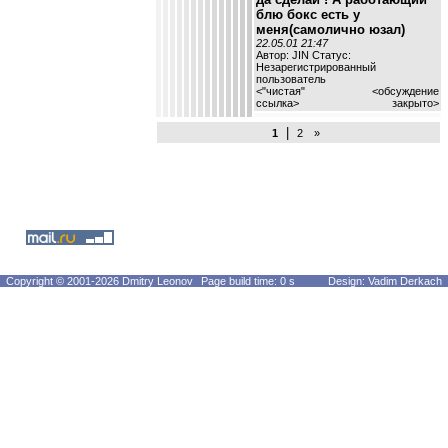
блю бокс есть у
меня(самолично юзал)
22.05.01 21:47
Автор: JIN Статус:
Незарегистрированный
пользователь
<
"чистая"
<обсуждение
ссылка
>
закрыто>
|
1
2
»
Copyright © 2001-2026 Dmitry Leonov
Page build time: 0 s
Design: Vadim Derkach