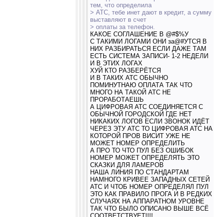
тем, что определила
> АТС, тебе инет дают в кредит, а сумму
выставляют в счет
> оплаты за телефон.
КАКОЕ СОГЛАШЕНИЕ В @#$%У
С ТАКИМИ ЛОГАМИ ОНИ за@#УТСЯ В
НИХ РАЗБИРАТЬСЯ ЕСЛИ ДАЖЕ ТАМ
ЕСТЬ СИСТЕМА ЗАПИСИ- 1-2 НЕДЕЛИ
И В ЭТИХ ЛОГАХ
ХУЙ КТО РАЗБЕРЁТСЯ
И В ТАКИХ АТС ОБЫЧНО
ПОМИНУТНАЮ ОПЛАТА ТАК ЧТО
МНОГО НА ТАКОЙ АТС НЕ
ПРОРАБОТАЕШЬ
А ЦИФРОВАЯ АТС СОЕДИНЯЕТСЯ С
ОБЫЧНОЙ ГОРОДСКОЙ ГДЕ НЕТ
НИКАКИХ ЛОГОВ ЕСЛИ ЗВОНОК ИДЁТ
ЧЕРЕЗ ЭТУ АТС ТО ЦИФРОВАЯ АТС НА
КОТОРОЙ ПРОВ ВИСИТ УЖЕ НЕ
МОЖЕТ НОМЕР ОПРЕДЕЛИТЬ
А ПРО ТО ЧТО ПУЛ БЕЗ ОШИБОК
НОМЕР МОЖЕТ ОПРЕДЕЛЯТЬ ЭТО
СКАЗКИ ДЛЯ ЛАМЕРОВ
НАША ЛИНИЯ ПО СТАНДАРТАМ
НАМНОГО КРИВЕЕ ЗАПАДНЫХ СЕТЕЙ
АТС И ЧТОБ НОМЕР ОПРЕДЕЛЯЛ ПУЛ
ЭТО КАК ПРАВИЛО ПРОГА И В РЕДКИХ
СЛУЧАЯХ НА АППАРАТНОМ УРОВНЕ
ТАК ЧТО БЫЛО ОПИСАНО ВЫШЕ ВСЁ
СООТВЕТСТВУЕТ!!!!