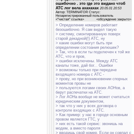
ошибочно . это где это видано чтоб
АТС лог вела ахахахах
20.05.01 20:53
Автор: TERMINATOR Статус:
Незарегистрированный пользователь
<
"чистая" ссылка
>
<обсуждение закрыто>
> Определение номеров работает
безошибочно. Я сам видел такую
> систему, смонтированную поверх
старой декадной(!) АТС, ну
> какие ошибки могут быть при
определении состоания релюшек?
> Так, что в если ты подключен к той же
АТС, что и пров,
> ошибки исключены. Между АТС
каналы тоже, дай бог... Ошибки
> возможны только при передаче
входящего номера с АТС -
> прову, но при возникновении спорных
моментов провы не
> пользуются логами своих АОНов, а
берут распечатки на АТС.
> Лог АОНа вообще не может считаться
юридическим документом,
> так что у них у всех договора о
контроле входящих с АТС.
> Как пример: у нас в городе основным
провом является ГТС, у
> них есть такой сервис: звонишь на
модем, а вместо пароля
> вводишь свой номер. Если он совпал с