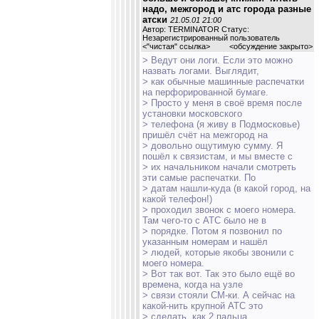
надо, межгород и атс города разные
атски
21.05.01 21:00
Автор: TERMINATOR Статус:
Незарегистрированный пользователь
<
"чистая" ссылка
>
<обсуждение закрыто>
> Ведут они логи. Если это можно
назвать логами. Выглядит,
> как обычные машинные распечатки
на перфорированной бумаге.
> Просто у меня в своё время после
установки московского
> телефона (я живу в Подмосковье)
пришёл счёт на межгород на
> довольно ощутимую сумму. Я
пошёл к связистам, и мы вместе с
> их начальником начали смотреть
эти самые распечатки. По
> датам нашли-куда (в какой город, на
какой телефон!)
> проходил звонок с моего номера.
Там чего-то с АТС было не в
> порядке. Потом я позвонил по
указанным номерам и нашёл
> людей, которые якобы звонили с
моего номера.
> Вот так вот. Так это было ещё во
времена, когда на узле
> связи стояли СМ-ки. А сейчас на
какой-нить крупной АТС это
> сделать, как 2 пальца.