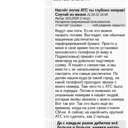
Насчёт логов АТС ты глубоко неправ!
Случай из жизни
21.05.01 16:58
Автор: SOLDIER Статус:
Незарегистрированный пользователь
<
"чистая" ссылка
>
<обсуждение закрыто>
Ведут они логи. Если это можно
назвать логами. Выглядит, как обычные
машинные распечатки на
перфорированной бумаге. Просто у
меня в своё время после установки
московского телефона (я живу в
Подмосковье) пришёл счёт на
межгород на довольно ощутимую
сумму. Я пошёл к связистам, и мы
вместе с их начальником начали
смотреть эти самые распечатки. По
датам нашли-куда (в какой город, на
какой телефон!) проходил звонок с
моего номера. Там чего-то с АТС было
не в порядке. Потом я позвонил по
указанным номерам и нашёл людей,
которые якобы звонили с моего номера.
Вот так вот. Так это было ещё во
времена, когда на узле связи стояли
СМ-ки. А сейчас на какой-нить крупной
АТС это сделать, как 2 пальца.
Да с каждым разом дибилов всё
больше и больше, книжки читать