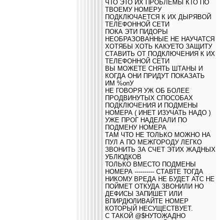
ЧТО ЭТО ИХ ПРОБЛЕМЫ КТО ПО
ТВОЕМУ НОМЕРУ
ПОДКЛЮЧАЕТСЯ К ИХ ДЫРЯВОЙ
ТЕЛЕФОННОЙ СЕТИ
ПОКА ЭТИ ПИДОРЫ
НЕОБРАЗОВАННЫЕ НЕ НАУЧАТСЯ
ХОТЯБЫ ХОТЬ КАКУЕТО ЗАЩИТУ
СТАВИТЬ ОТ ПОДКЛЮЧЕНИЯ К ИХ
ТЕЛЕФОННОЙ СЕТИ
ВЫ МОЖЕТЕ СНЯТЬ ШТАНЫ И
КОГДА ОНИ ПРИДУТ ПОКАЗАТЬ
ИМ %опУ
НЕ ГОВОРЯ УЖ ОБ БОЛЕЕ
ПРОДВИНУТЫХ СПОСОБАХ
ПОДКЛЮЧЕНИЯ И ПОДМЕНЫ
НОМЕРА ( ИНЕТ ИЗУЧАТЬ НАДО )
УЖЕ ПРОГ НАДЕЛАЛИ ПО
ПОДМЕНУ НОМЕРА
ТАМ ЧТО НЕ ТОЛЬКО МОЖНО НА
ПУЛ А ПО МЕЖГОРОДУ ЛЕГКО
ЗВОНИТЬ ЗА СЧЕТ ЭТИХ ЖАДНЫХ
УБЛЮДКОВ
ТОЛЬКО ВМЕСТО ПОДМЕНЫ
НОМЕРА ---------- СТАВТЕ ТОГДА
НИКОМУ ВРЕДА НЕ БУДЕТ АТС НЕ
ПОЙМЕТ ОТКУДА ЗВОНИЛИ НО
ДЕФИСЫ ЗАПИШЕТ ИЛИ
ВПИРДЮЛИВАЙТЕ НОМЕР
КОТОРЫЙ НЕСУЩЕСТВУЕТ.
С ТАКОЙ @$НУТОЖАДНО