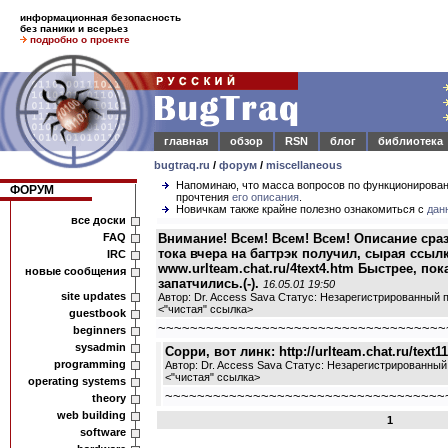
информационная безопасность
без паники и всерьез
подробно о проекте
главная
обзор
RSN
блог
библиотека
bugtraq.ru
/
форум
/
miscellaneous
Напоминаю, что масса вопросов по функционирова
ФОРУМ
прочтения
его описания
.
Новичкам также крайне полезно ознакомиться с
дан
все доски
FAQ
Внимание! Всем! Всем! Всем! Описание сра
тока вчера на багтрэк получил, сырая ссылк
IRC
www.urlteam.chat.ru/4text4.htm Быстрее, пок
новые сообщения
запатчились.(-).
16.05.01 19:50
site updates
Автор: Dr. Access Sava Статус: Незарегистрированный 
<
"чистая" ссылка
>
guestbook
~~~~~~~~~~~~~~~~~~~~~~~~~~~~~~~~~~~~
beginners
sysadmin
Сорри, вот линк: http://urlteam.chat.ru/text11a
programming
Автор: Dr. Access Sava Статус: Незарегистрированный
<
"чистая" ссылка
>
operating systems
~~~~~~~~~~~~~~~~~~~~~~~~~~~~~~~~~~~
theory
web building
1
software