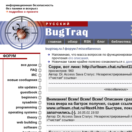
информационная безопасность
без паники и всерьез
подробно о проекте
главная
обзор
RSN
блог
библиотека
bugtraq.ru
/
форум
/
miscellaneous
Напоминаю, что масса вопросов по функционирова
ФОРУМ
прочтения
его описания
.
Новичкам также крайне полезно ознакомиться с
дан
все доски
Сорри, вот линк: http://urlteam.chat.ru/text11a
FAQ
просмотров: 960
Автор: Dr. Access Sava Статус: Незарегистрированный
IRC
<
"чистая" ссылка
>
новые сообщения
~~~~~~~~~~~~~~~~~~~~~~~~~~~~~~~~~~~
site updates
<
miscellaneous
>
guestbook
beginners
Внимание! Всем! Всем! Всем! Описание сра
sysadmin
тока вчера на багтрэк получил, сырая ссылк
programming
www.urlteam.chat.ru/4text4.htm Быстрее, пок
запатчились.(-).
operating systems
16.05.01 19:50
Автор: Dr. Access Sava Статус: Незарегистрированный 
theory
<
"чистая" ссылка
>
web building
~~~~~~~~~~~~~~~~~~~~~~~~~~~~~~~~~~~~
software