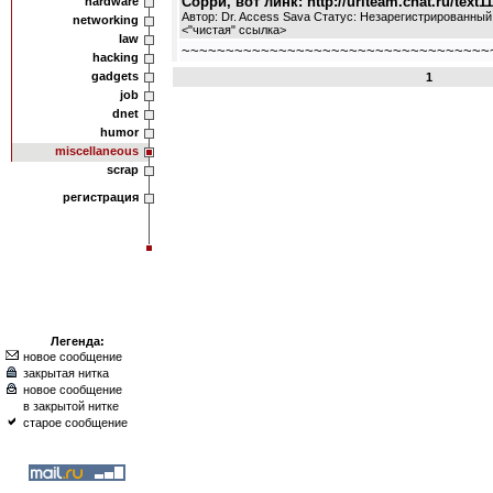
Сорри, вот линк: http://urlteam.chat.ru/text11a
hardware
Автор: Dr. Access Sava Статус: Незарегистрированный
networking
<
"чистая" ссылка
>
law
~~~~~~~~~~~~~~~~~~~~~~~~~~~~~~~~~~~
hacking
gadgets
1
job
dnet
humor
miscellaneous
scrap
регистрация
Легенда:
новое сообщение
закрытая нитка
новое сообщение
в закрытой нитке
старое сообщение