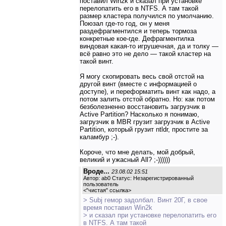
поставил Win2k и сказал при установке
перелопатить его в NTFS. А там такой
размер кластера получился по умолчанию.
Поюзал где-то год, он у меня
раздефрагментился и теперь тормоза
конкретные кое-где. Дефрагментилка
виндовая какая-то игрушечная, да и толку —
всё равно это не дело — такой кластер на
такой винт.
Я могу скопировать весь свой отстой на
другой винт (вместе с информацией о
доступе), и переформатить винт как надо, а
потом залить отстой обратно. Но: как потом
безболезненно восстановить загрузчик в
Active Partition? Насколько я понимаю,
загрузчик в MBR грузит загрузчик в Active
Partition, который грузит ntldr, простите за
каламбур ;-).
Короче, что мне делать, мой добрый,
великий и ужасный All? ;-))))))
Вроде...
23.08.02 15:51
Автор: ab0 Статус: Незарегистрированный
пользователь
<
"чистая" ссылка
>
> Subj гемор задолбал. Винт 20Г, в свое
время поставил Win2k
> и сказал при установке перелопатить его
в NTFS. А там такой