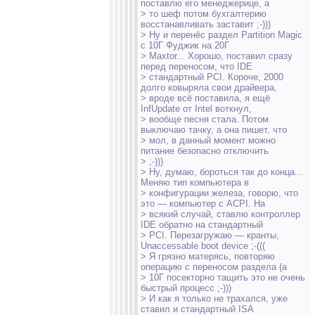
поставлю его менеджерице, а
> то шеф потом бухгалтерию
восстанавливать заставит ;-)))
> Ну и перенёс раздел Partition Magic
с 10Г Фуджик на 20Г
> Maxtor... Хорошо, поставил сразу
перед переносом, что IDE
> стандартный PCI. Короче, 2000
долго ковыряла свои драйвера,
> вроде всё поставила, я ещё
InfUpdate от Intel воткнул,
> вообще песня стала. Потом
выключаю тачку, а она пишет, что
> мол, в данный момент можно
питание безопасно отключить
> ;-)))
> Ну, думаю, бороться так до конца...
Меняю тип компьютера в
> конфигурации железа, говорю, что
это — компьютер с ACPI. На
> всякий случай, ставлю контроллер
IDE обратно на стандартный
> PCI. Перезагружаю — кранты,
Unaccessable boot device ;-(((
> Я грязно матерясь, повторяю
операцию с переносом раздела (а
> 10Г посекторно тащить это не очень
быстрый процесс ;-)))
> И как я только не трахался, уже
ставил и стандартный ISA