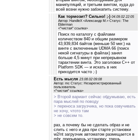
манипуляций, и третьим винтом, куда до
всей возни нужно забэкапить систему.
Как тормозит? Сильно! ;-)
04.09.02 22:05
Автор: HandleX <Александр М.> Статус: The
Elderman
<
"чистая" ссылка
>
Поиск по каталогу с файлами
количеством 840 и общим размером
43,939,834 байтов (меньше 50 мег.) на
винте c включенным UDMA 66 (поиск
некой сигнатуры в файлах) занял
больше 4,5 минут при непрерывном
тарахтении винта. Это заголовки C++ от
Platform SDK — и искать в них
приходится часто ;-)
Есть мысля
23.08.02 09:08
Автор: mc Статус: Незарегистрированный
пользователь
<
"чистая" ссылка
>
> Второй вариант сейчас обдумываю, есть
пара мыслей по поводу
> переноса загрузчика, но пока озвучивать
не хочу, чтото там
> не совсем то.
раз, а почему бы не сделать образ и не
слить с него и два при старте установки
w2/nt загрузчик автоматом размещается в
mbr, прерываешь установку, трешь