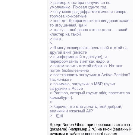
> размер кластера получился по
умолчанию. Поюзал где-то год,
> он у меня раздефрагментился и теперь
тормоза конкретные
> кое-где. Дефрагментилка виндовая какая-
то игрушечная, да и
> толку — всё равно это не дело — такой
кластер на такой
> винт.
>
> Я могу скопировать весь свой отстой на
другой винт (вместе
> с информацией о доступе), и
переформатить винт как надо, а
> потом залить отстой обратно. Но: как
потом безболезненно
> восстановить загрузчик в Active Partition?
Насколько я
> понимаю, загрузчик в MBR грузит
загрузчик в Active
> Partition, который грузит ntldr, простите за
каламбур ;-).
>
> Короче, что мне делать, мой добрый,
великий и ужасный All?
> ;-))))))
Вроде Norton Ghost при переносе партишна
(раздела) (например 2 гб) на иной (заданный
ручками в таблице переноса) раздел