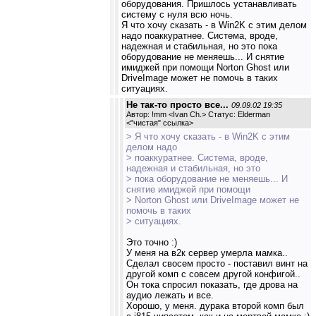
оборудования. Пришлось устанавливать
систему с нуля всю ночь.
Я что хочу сказать - в Win2K с этим делом
надо поаккуратнее. Система, вроде,
надежная и стабильная, но это пока
оборудование не меняешь... И снятие
имиджей при помощи Norton Ghost или
DriveImage может не помочь в таких
ситуациях.
Не так-то просто все...
09.09.02 19:35
Автор: !mm <Ivan Ch.> Статус: Elderman
<
"чистая" ссылка
>
> Я что хочу сказать - в Win2K с этим
делом надо
> поаккуратнее. Система, вроде,
надежная и стабильная, но это
> пока оборудование не меняешь... И
снятие имиджей при помощи
> Norton Ghost или DriveImage может не
помочь в таких
> ситуациях.
Это точно :)
У меня на в2к сервер умерла мамка..
Сделал свосем просто - поставил винт на
другой комп с совсем другой конфигой..
Он тока спросил показать, где дрова на
аудио лежать и все.
Хорошо, у меня. дурака второй комп был