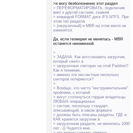
>я могу безболезненно этот раздел
> ПЕРЕФОРМАТИРОВАТЬ, подключив
винт к другой системе, скажем
> командой FORMAT диск /FS:NTFS. При
этом тип раздела
> (загрузочный) и MBR на этом винте не
изменятся.
Да, если геомерия не менялась - MBR
останется неизменной.
>
> ЗАДАЧА: Как восстановить загрузчик,
который «жил» в
> загрузочных секторах на этой Partition?
Как я понимаю,
> именно эти несчастные несколько
секторов потеряются?
>
> Вообще, это чисто "инструментальная"
проблема, с которой
> могут столкнуться гордые владельцы
ЛЮБЫХ операционных
> систем, поскольку стандарт,
описывающий, в каком формате
> должны быть описаны разделы, ГДЕ и
КАК хранится загрузчик в
> загрузочном разделе, не менялись 1000
лет ;-)) Чудится мне,
> это можно сделать умеючи,