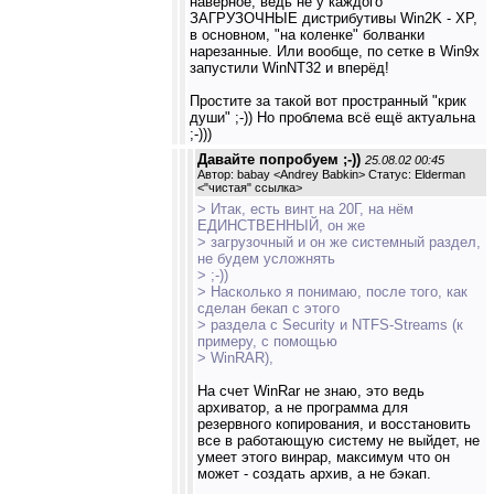
наверное, ведь не у каждого
ЗАГРУЗОЧНЫЕ дистрибутивы Win2K - XP,
в основном, "на коленке" болванки
нарезанные. Или вообще, по сетке в Win9x
запустили WinNT32 и вперёд!
Простите за такой вот пространный "крик
души" ;-)) Но проблема всё ещё актуальна
;-)))
Давайте попробуем ;-))
25.08.02 00:45
Автор: babay <Andrey Babkin> Статус: Elderman
<
"чистая" ссылка
>
> Итак, есть винт на 20Г, на нём
ЕДИНСТВЕННЫЙ, он же
> загрузочный и он же системный раздел,
не будем усложнять
> ;-))
> Насколько я понимаю, после того, как
сделан бекап с этого
> раздела с Security и NTFS-Streams (к
примеру, с помощью
> WinRAR),
На счет WinRar не знаю, это ведь
архиватор, а не программа для
резервного копирования, и восстановить
все в работающую систему не выйдет, не
умеет этого винрар, максимум что он
может - создать архив, а не бэкап.