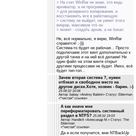
> На счет WinRar не знаю, это ведь
архиватор, а не программа
> для резервного копирования, и
восстановить все в работающую
> систему не выйдет, не умеет этого
винрар, максимум что он
> может - создать архив, а не бэкап.
Не, всё нормально, я верю, WinRar
справится! ;-)))
Система-то будет не рабочая... Просто
подключаем этот винт дополнительно к
другой тачке и на ней всё делаем! Ни
один файл на этом винте открыт
другими процессами не будет. Имхо, всё
будет тип-топ...
Зачем вторая система ?, нужен
нтбэкап и свободное место на
другом диске.Хотя, хозяин - барин. :-)
25.08.02 16:06
Автор: babay <Andrey Babkin> Статус: Elderman
<
"чистая" ссылка
>
А как иначе мне
переформатировать системный
раздел в NTFS?
25.08.02 19:03
Автор: HandleX <Александр М.> Статус: The
Elderman
<
"чистая" ссылка
>
Да и если получится, мне NTBackUp