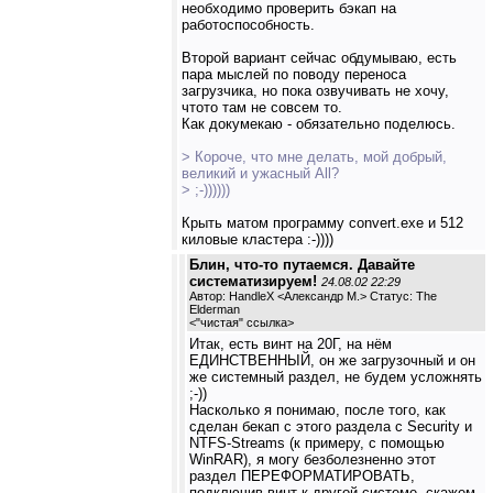
необходимо проверить бэкап на
работоспособность.
Второй вариант сейчас обдумываю, есть
пара мыслей по поводу переноса
загрузчика, но пока озвучивать не хочу,
чтото там не совсем то.
Как докумекаю - обязательно поделюсь.
> Короче, что мне делать, мой добрый,
великий и ужасный All?
> ;-))))))
Крыть матом программу convert.exe и 512
киловые кластера :-))))
Блин, что-то путаемся. Давайте
систематизируем!
24.08.02 22:29
Автор: HandleX <Александр М.> Статус: The
Elderman
<
"чистая" ссылка
>
Итак, есть винт на 20Г, на нём
ЕДИНСТВЕННЫЙ, он же загрузочный и он
же системный раздел, не будем усложнять
;-))
Насколько я понимаю, после того, как
сделан бекап с этого раздела с Security и
NTFS-Streams (к примеру, с помощью
WinRAR), я могу безболезненно этот
раздел ПЕРЕФОРМАТИРОВАТЬ,
подключив винт к другой системе, скажем