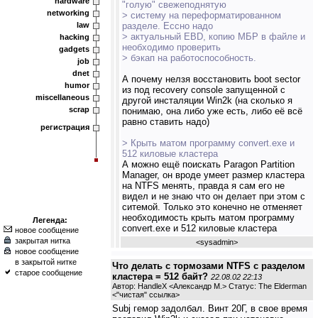
hardware
"голую" свежеподнятую
networking
> систему на переформатированном
law
разделе. Ессно надо
> актуальный EBD, копию МБР в файле и
hacking
необходимо проверить
gadgets
> бэкап на работоспособность.
job
dnet
А почему нелзя восстановить boot sector
humor
из под recovery console запущенной с
miscellaneous
другой инсталяции Win2k (на сколько я
scrap
понимаю, она либо уже есть, либо её всё
равно ставить надо)
регистрация
> Крыть матом программу convert.exe и
512 киловые кластера
А можно ещё поискать Paragon Partition
Manager, он вроде умеет размер кластера
на NTFS менять, правда я сам его не
видел и не знаю что он делает при этом с
ситемой. Только это конечно не отменяет
необходимость крыть матом программу
Легенда:
convert.exe и 512 киловые кластера
новое сообщение
закрытая нитка
<
sysadmin
>
новое сообщение
в закрытой нитке
Что делать с тормозами NTFS с разделом
старое сообщение
кластера = 512 байт?
22.08.02 22:13
Автор: HandleX <Александр М.> Статус: The Elderman
<
"чистая" ссылка
>
Subj гемор задолбал. Винт 20Г, в свое время