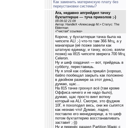
Как заменить материнскую плату без
переустановки системы?
Ага, недавно апгрейдил тачку
бухгалтерше — туча приколов ;-)
09.09.02 21:09
Автор: HandleX <Александр М.> Статус: The
Elderman
<
"чистая" ссылка
>
Короче, у бухгалтерши тачка была на
чипсете ALI ;-) что-то там 366 Мгц, а у
манагерши (её позже завели как
штатную единицу, и тачку, ессно, взяли
позже) на I815 чипсете зверюга 700 Мгц
Celeron.
Ну и шеф озадачил — вот, прийдешь в
субботу, переставишь.
Ну я злой как собака пришёл (хорошо,
бабло пообещал закрыть как положено
в двойном размере за этот день),
думаю, щас...
На 815 тачке грохнул всё (там кроме
Оффиса ничего и не надо было),
думаю, щас просто винт воткну
который на ALI. Смотрю, это фуджик
10Г, я похолодел весь, они же сыпятся
как незнаю что! Думаю, ладно,
поставлю его менеджерице, а то шеф
потом бухгалтерию восстанавливать
заставит ;-)))
Ну и перенёс раздел Partition Magic с