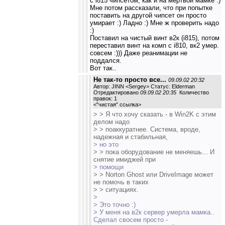
с i815 чипсетом, как и на мертвой мамке :)
Мне потом рассказали, что при попытке
поставить на другой чипсет он просто
умирает :) Ладно :) Мне ж проверить надо
:)
Поставил на чистый винт в2к (i815), потом
переставил винт на комп c i810, вк2 умер.
совсем :))) Даже реанимации не
поддался.
Вот так..
Не так-то просто все...
09.09.02 20:32
Автор: JINN <Sergey> Статус: Elderman
Отредактировано
09.09.02 20:35
Количество
правок: 1
<
"чистая" ссылка
>
> > Я что хочу сказать - в Win2K с этим
делом надо
> > поаккуратнее. Система, вроде,
надежная и стабильная,
> но это
> > пока оборудование не меняешь... И
снятие имиджей при
> помощи
> > Norton Ghost или DriveImage может
не помочь в таких
> > ситуациях.
>
> Это точно :)
> У меня на в2к сервер умерла мамка..
Сделал свосем просто -