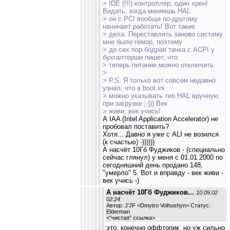
> IDE (!!!) контроллер, один хрен!
Видать, когда меняешь HAL
> он с PCI вообще по-другому
начинает работать! Вот такие
> дела. Переставлять заново систему
мне было гемор, поэтому
> до сих пор бодрая тачка с ACPI у
бухгалтерши пишет, что
> теперь питание можно отключить.
>
> P.S. Я только вот совсем недавно
узнал, что в boot.ini
> можно указывать тип HAL вручную
при загрузке ;-))) Век
> живи, век учись!
А IAA (Intel Application Accelerator) не
пробовал поставить?
Хотя... Давно я уже с ALI не возился
(к счастью) -))))))
А насчёт 10Гб Фуджиков - (специально
сейчас глянул) у меня с 01.01.2000 по
сегодняшний день продано 148,
"умерло" 5. Вот и вправду - век живи -
век учись -)
А насчёт 10Гб Фуджиков...
10.09.02
02:24
Автор: J'JF <Dmytro Volhushyn> Статус:
Elderman
<
"чистая" ссылка
>
это, конечно оффтопик, но уж сильно