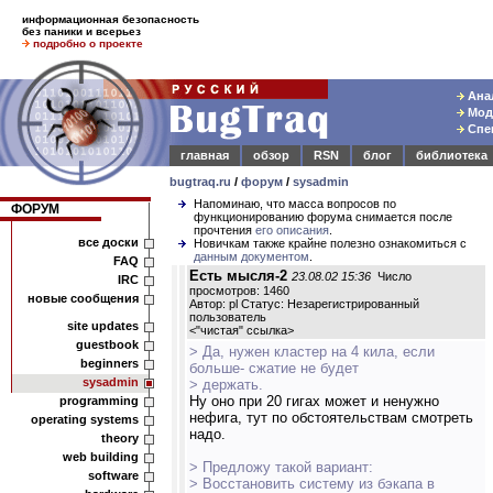
информационная безопасность
без паники и всерьез
подробно о проекте
Анал
Моде
Спец
главная
обзор
RSN
блог
библиотека
bugtraq.ru
/
форум
/
sysadmin
Напоминаю, что масса вопросов по
ФОРУМ
функционированию форума снимается после
прочтения
его описания
.
все доски
Новичкам также крайне полезно ознакомиться с
данным документом
.
FAQ
Есть мысля-2
23.08.02 15:36
Число
IRC
просмотров: 1460
новые сообщения
Автор: pl Статус: Незарегистрированный
пользователь
site updates
<
"чистая" ссылка
>
guestbook
> Да, нужен кластер на 4 кила, если
beginners
больше- сжатие не будет
sysadmin
> держать.
Ну оно при 20 гигах может и ненужно
programming
нефига, тут по обстоятельствам смотреть
operating systems
надо.
theory
web building
> Предложу такой вариант:
software
> Восстановить систему из бэкапа в