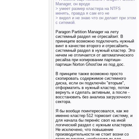
Manager, он вроде
> умеет размер кластера на NTFS
менять, правда я сам его не
> видел и не знаю что он делает при этом
с ситемой.
Paragon Partition Manager на лету
системный раздел не отресайзит. В
приниципе возможно подключить нужный
винт в качестве второго и отресайзить
системный раздел в нужный кластер. Это
ничем не отличается от автоматического
ресайза при копировании партишн-
партишн Norton Ghost'ом из под дос.
В принципе также возможно просто
скопировать содержимое системного
диска, если он подключён "вторым",
отформатить в нужный кластер, потом
вернуть и сделать активным, а после -
восстановить без анализа загрузочного
сектора.
Я бы вообще поинтересовался, как же
именно кластер 512 тормозит систему, и
для начала бы перенёс своп на иной
логический раздел с нужным кластером.
Не исключено, что повышение
производительности не стоит возни со
вторым винтом, необходимым для