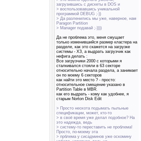
загрузившись с дискеты в DOS и
> воспользовавшись уникальной
программой DEBUG ;-))
> Да разленились мы уже, наверное, нам
Paragon Partition
> Manager подавай ;-))))
Да не проблема это, меня смущает
только изменившийся размер кластера на
разделе, как это скажется на загрузке
системы - ХЗ, а выдрать загрузчик как
нефига делать :
Все загрузчики 2000 с которыми я
сталкивался стояли в 63 секторе
относительно начала раздела, а занимает
он по моему 6 секторов
как найти это место ? - просто:
относительное смещение указано в
Partition Table в MBR.
как его выдрать - кому как удобнее, я
старым Norton Disk Edit
> Просто неохота подымать пыльные
спецификации, может, кто-то
> в своё время уже делал подобное? На
это надежда, ведь
> систему-то переставить не проблема!
Просто, по-моему эта
> прблема у сисадминов уже оскомину