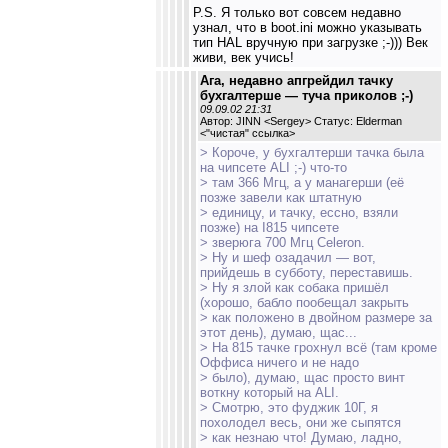
P.S. Я только вот совсем недавно
узнал, что в boot.ini можно указывать
тип HAL вручную при загрузке ;-))) Век
живи, век учись!
Ага, недавно апгрейдил тачку
бухгалтерше — туча приколов ;-)
09.09.02 21:31
Автор: JINN <Sergey> Статус: Elderman
<
"чистая" ссылка
>
> Короче, у бухгалтерши тачка была
на чипсете ALI ;-) что-то
> там 366 Мгц, а у манагерши (её
позже завели как штатную
> единицу, и тачку, ессно, взяли
позже) на I815 чипсете
> зверюга 700 Мгц Celeron.
> Ну и шеф озадачил — вот,
прийдешь в субботу, переставишь.
> Ну я злой как собака пришёл
(хорошо, бабло пообещал закрыть
> как положено в двойном размере за
этот день), думаю, щас...
> На 815 тачке грохнул всё (там кроме
Оффиса ничего и не надо
> было), думаю, щас просто винт
воткну который на ALI.
> Смотрю, это фуджик 10Г, я
похолодел весь, они же сыпятся
> как незнаю что! Думаю, ладно,