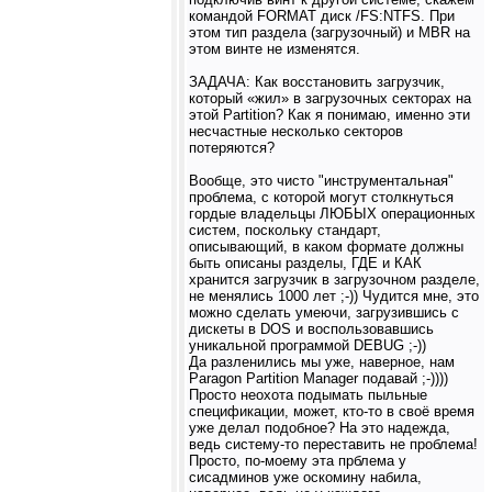
командой FORMAT диск /FS:NTFS. При
этом тип раздела (загрузочный) и MBR на
этом винте не изменятся.
ЗАДАЧА: Как восстановить загрузчик,
который «жил» в загрузочных секторах на
этой Partition? Как я понимаю, именно эти
несчастные несколько секторов
потеряются?
Вообще, это чисто "инструментальная"
проблема, с которой могут столкнуться
гордые владельцы ЛЮБЫХ операционных
систем, поскольку стандарт,
описывающий, в каком формате должны
быть описаны разделы, ГДЕ и КАК
хранится загрузчик в загрузочном разделе,
не менялись 1000 лет ;-)) Чудится мне, это
можно сделать умеючи, загрузившись с
дискеты в DOS и воспользовавшись
уникальной программой DEBUG ;-))
Да разленились мы уже, наверное, нам
Paragon Partition Manager подавай ;-))))
Просто неохота подымать пыльные
спецификации, может, кто-то в своё время
уже делал подобное? На это надежда,
ведь систему-то переставить не проблема!
Просто, по-моему эта прблема у
сисадминов уже оскомину набила,