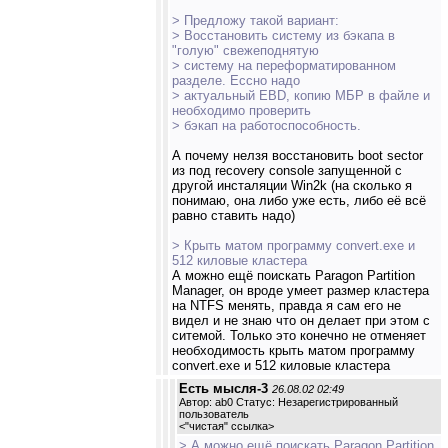
> Предложу такой вариант:
> Восстановить систему из бэкапа в
"голую" свежеподнятую
> систему на переформатированном
разделе. Ессно надо
> актуальный EBD, копию МБР в файле и
необходимо проверить
> бэкап на работоспособность.
А почему нелзя восстановить boot sector
из под recovery console запущенной с
другой инсталяции Win2k (на сколько я
понимаю, она либо уже есть, либо её всё
равно ставить надо)
> Крыть матом программу convert.exe и
512 киловые кластера
А можно ещё поискать Paragon Partition
Manager, он вроде умеет размер кластера
на NTFS менять, правда я сам его не
видел и не знаю что он делает при этом с
ситемой. Только это конечно не отменяет
необходимость крыть матом программу
convert.exe и 512 киловые кластера
Есть мысля-3
26.08.02 02:49
Автор: ab0 Статус: Незарегистрированный
пользователь
<
"чистая" ссылка
>
> А можно ещё поискать Paragon Partition