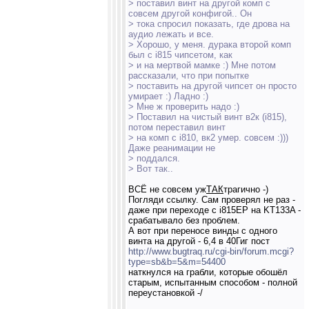
> поставил винт на другой комп с
совсем другой конфигой.. Он
> тока спросил показать, где дрова на
аудио лежать и все.
> Хорошо, у меня. дурака второй комп
был с i815 чипсетом, как
> и на мертвой мамке :) Мне потом
рассказали, что при попытке
> поставить на другой чипсет он просто
умирает :) Ладно :)
> Мне ж проверить надо :)
> Поставил на чистый винт в2к (i815),
потом переставил винт
> на комп c i810, вк2 умер. совсем :)))
Даже реанимации не
> поддался.
> Вот так..
ВСЁ не совсем уж
ТАК
трагично -)
Погляди ссылку. Сам проверял не раз -
даже при переходе с i815EP на KT133A -
срабатывало без проблем.
А вот при переносе винды с одного
винта на другой - 6,4 в 40Гиг пост
http://www.bugtraq.ru/cgi-bin/forum.mcgi?
type=sb&b=5&m=54400
наткнулся на грабли, которые обошёл
старым, испытанным способом - полной
переустановкой -/