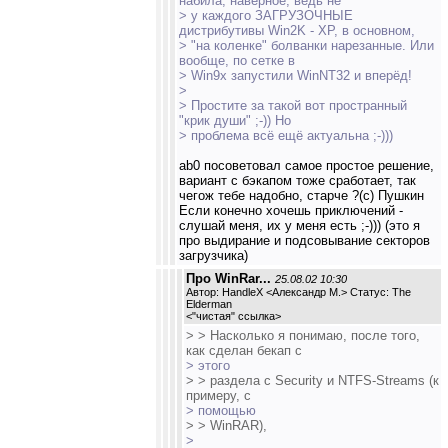
набила, наверное, ведь не
> у каждого ЗАГРУЗОЧНЫЕ
дистрибутивы Win2K - XP, в основном,
> "на коленке" болванки нарезанные. Или
вообще, по сетке в
> Win9x запустили WinNT32 и вперёд!
>
> Простите за такой вот пространный
"крик души" ;-)) Но
> проблема всё ещё актуальна ;-)))
ab0 посоветовал самое простое решение,
вариант с бэкапом тоже сработает, так
чегож тебе надобно, старче ?(с) Пушкин
Если конечно хочешь приключений -
слушай меня, их у меня есть ;-))) (это я
про выдирание и подсовывание секторов
загрузчика)
Про WinRar...
25.08.02 10:30
Автор: HandleX <Александр М.> Статус: The
Elderman
<
"чистая" ссылка
>
> > Насколько я понимаю, после того,
как сделан бекап с
> этого
> > раздела с Security и NTFS-Streams (к
примеру, с
> помощью
> > WinRAR),
>