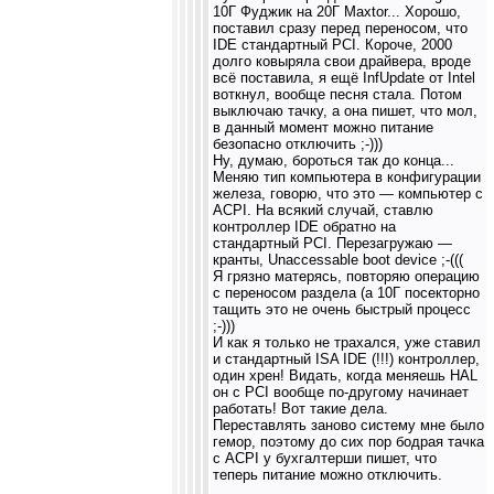
10Г Фуджик на 20Г Maxtor... Хорошо,
поставил сразу перед переносом, что
IDE стандартный PCI. Короче, 2000
долго ковыряла свои драйвера, вроде
всё поставила, я ещё InfUpdate от Intel
воткнул, вообще песня стала. Потом
выключаю тачку, а она пишет, что мол,
в данный момент можно питание
безопасно отключить ;-)))
Ну, думаю, бороться так до конца...
Меняю тип компьютера в конфигурации
железа, говорю, что это — компьютер с
ACPI. На всякий случай, ставлю
контроллер IDE обратно на
стандартный PCI. Перезагружаю —
кранты, Unaccessable boot device ;-(((
Я грязно матерясь, повторяю операцию
с переносом раздела (а 10Г посекторно
тащить это не очень быстрый процесс
;-)))
И как я только не трахался, уже ставил
и стандартный ISA IDE (!!!) контроллер,
один хрен! Видать, когда меняешь HAL
он с PCI вообще по-другому начинает
работать! Вот такие дела.
Переставлять заново систему мне было
гемор, поэтому до сих пор бодрая тачка
с ACPI у бухгалтерши пишет, что
теперь питание можно отключить.