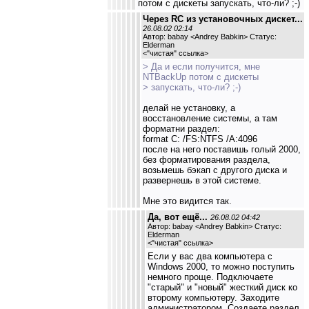
потом с дискеты запускать, что-ли? ;-)
Через RC из установочных дискет...
26.08.02 02:14
Автор: babay <Andrey Babkin> Статус:
Elderman
<
"чистая" ссылка
>
> Да и если получится, мне
NTBackUp потом с дискеты
> запускать, что-ли? ;-)
делай не установку, а
восстановление системы, а там
форматни раздел:
format C: /FS:NTFS /A:4096
после на него поставишь голый 2000,
без форматирования раздела,
возьмешь бэкап с другого диска и
развернешь в этой системе.
Мне это видится так.
Да, вот ещё...
26.08.02 04:42
Автор: babay <Andrey Babkin> Статус:
Elderman
<
"чистая" ссылка
>
Если у вас два компьютера с
Windows 2000, то можно поступить
немного проще. Подключаете
"старый" и "новый" жесткий диск ко
второму компьютеру. Заходите
администратором. Создаете раздел