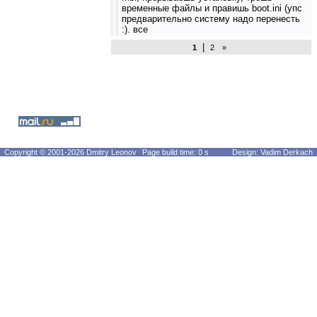
временные файлы и правишь boot.ini (упс
предварительно систему надо перенесть
:). все
|
1
2
»
Copyright © 2001-2026 Dmitry Leonov
Page build time: 0 s
Design: Vadim Derkach