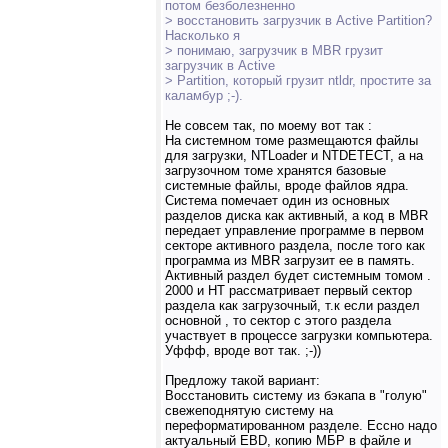
потом безболезненно
> восстановить загрузчик в Active Partition?
Насколько я
> понимаю, загрузчик в MBR грузит
загрузчик в Active
> Partition, который грузит ntldr, простите за
каламбур ;-).
Не совсем так, по моему вот так :
На системном томе размещаются файлы
для загрузки, NTLoader и NTDETECT, а на
загрузочном томе хранятся базовые
системные файлы, вроде файлов ядра.
Система помечает один из основных
разделов диска как активный, а код в MBR
передает управление программе в первом
секторе активного раздела, после того как
программа из MBR загрузит ее в память.
Активный раздел будет системным томом .
2000 и НТ рассматривает первый сектор
раздела как загрузочный, т.к если раздел
основной , то сектор с этого раздела
участвует в процессе загрузки компьютера.
Уффф, вроде вот так. ;-))
Предложу такой вариант:
Восстановить систему из бэкапа в "голую"
свежеподнятую систему на
переформатированном разделе. Ессно надо
актуальный EBD, копию МБР в файле и