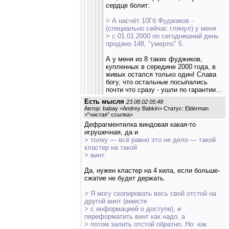
сердце болит:
> А насчёт 10Гб Фуджиков -
(специально сейчас глянул) у меня
> с 01.01.2000 по сегодняшний день
продано 148, "умерло" 5.
А у меня из 8 таких фуджиков,
купленных в середине 2000 года, в
живых остался только один! Слава
богу, что остальные посыпались
почти что сразу - ушли по гарантии...
Есть мысля
23.08.02 05:48
Автор: babay <Andrey Babkin> Статус: Elderman
<
"чистая" ссылка
>
Дефрагментилка виндовая какая-то
игрушечная, да и
> толку — всё равно это не дело — такой
кластер на такой
> винт.
Да, нужен кластер на 4 кила, если больше-
сжатие не будет держать.
> Я могу скопировать весь свой отстой на
другой винт (вместе
> с информацией о доступе), и
переформатить винт как надо, а
> потом залить отстой обратно. Но: как