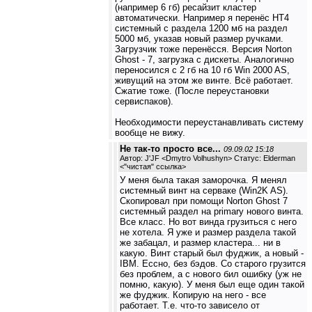
(например 6 гб) ресайзит кластер
автоматически. Например я перенёс НТ4
системный с раздела 1200 мб на раздел
5000 мб, указав новый размер ручками.
Загрузчик тоже перенёсся. Версия Norton
Ghost - 7, загрузка с дискеты. Аналогично
переносился с 2 гб на 10 гб Win 2000 AS,
живущий на этом же винте. Всё работает.
Сжатие тоже. (После переустановки
сервиспаков).
Необходимости переустанавливать систему
вообще не вижу.
Не так-то просто все...
09.09.02 15:18
Автор: J'JF <Dmytro Volhushyn> Статус: Elderman
<
"чистая" ссылка
>
У меня была такая заморочка. Я менял
системный винт на серваке (Win2K AS).
Скопировал при помощи Norton Ghost 7
системный раздел на primary нового винта.
Все класс. Но вот винда грузиться с него
не хотела. Я уже и размер раздела такой
же забацал, и размер кластера... ни в
какую. Винт старый был фуджик, а новый -
IBM. Ессно, без бэдов. Со старого грузится
без проблем, а с нового бил ошибку (уж не
помню, какую). У меня был еще один такой
же фуджик. Копирую на него - все
работает. Т.е. что-то зависело от