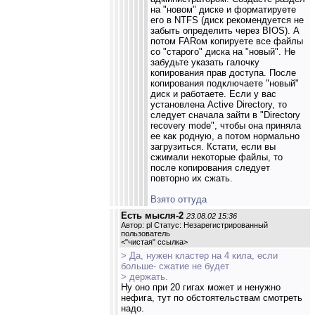
на "новом" диске и форматируете
его в NTFS (диск рекомендуется не
забыть определить через BIOS). А
потом FARом копируете все файлы
со "старого" диска на "новый". Не
забудьте указать галочку
копирования прав доступа. После
копирования подключаете "новый"
диск и работаете. Если у вас
установлена Active Directory, то
следует сначала зайти в "Directory
recovery mode", чтобы она приняла
ее как родную, а потом нормально
загрузиться. Кстати, если вы
сжимали некоторые файлы, то
после копирования следует
повторно их сжать.
Взято оттуда
Есть мысля-2
23.08.02 15:36
Автор: pl Статус: Незарегистрированный
пользователь
<
"чистая" ссылка
>
> Да, нужен кластер на 4 кила, если
больше- сжатие не будет
> держать.
Ну оно при 20 гигах может и ненужно
нефига, тут по обстоятельствам смотреть
надо.