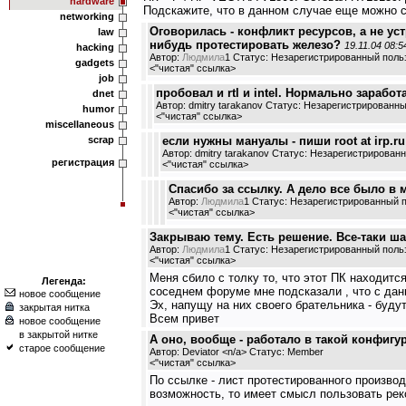
hardware
Подскажите, что в данном случае еще можно с
networking
Оговорилась - конфликт ресурсов, а не уст
law
нибудь протестировать железо?
19.11.04 08:5
hacking
Автор:
Людмила
1 Статус: Незарегистрированный поль
gadgets
<
"чистая" ссылка
>
job
пробовал и rtl и intel. Нормально зарабо
dnet
Автор: dmitry tarakanov Статус: Незарегистрированн
humor
<
"чистая" ссылка
>
miscellaneous
scrap
если нужны мануалы - пиши root at irp.ru
Автор: dmitry tarakanov Статус: Незарегистрирован
регистрация
<
"чистая" ссылка
>
Спасибо за ссылку. А дело все было в м
Автор:
Людмила
1 Статус: Незарегистрированный 
<
"чистая" ссылка
>
Закрываю тему. Есть решение. Все-таки ша
Автор:
Людмила
1 Статус: Незарегистрированный поль
<
"чистая" ссылка
>
Меня сбило с толку то, что этот ПК находитс
Легенда:
соседнем форуме мне подсказали , что с дан
новое сообщение
Эх, напущу на них своего брательника - будут
закрытая нитка
Всем привет
новое сообщение
в закрытой нитке
А оно, вообще - работало в такой конфигу
старое сообщение
Автор: Deviator <n/a> Статус: Member
<
"чистая" ссылка
>
По ссылке - лист протестированного производи
возможность, то имеет смысл пользовать ре