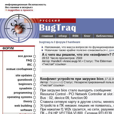
информационная безопасность
без паники и всерьез
подробно о проекте
главная
обзор
RSN
блог
библиотека
bugtraq.ru
/
форум
/
hardware
Напоминаю, что масса вопросов по функционирова
ФОРУМ
Новичкам также крайне полезно ознакомиться с
дан
А с чего вы решили, что это «конфликт»? 
все доски
09:53
Число просмотров: 2569
FAQ
Автор: HandleX <Александр М.> Статус: The Elderman
<
"чистая" ссылка
>
IRC
новые сообщения
site updates
Конфликт устройств при загрузке bios
17.11.0
guestbook
Автор:
Людмила
1 Статус: Незарегистрированный польз
beginners
<
"чистая" ссылка
>
sysadmin
При загрузке bios стало выходить сообщение:
programming
Resourse Control - PCI Network Controller at slot 
operating systems
Bus : 02, device:09, function:00
theory
Ставила сетевую карту в другие слоты, меняла
Устройств в ПК никаких лишних не появилось, 
web building
При нажатии f1 W2k грузится, но сети, разумее
software
ПК – P4 HP VECTRA VL800. Сетевая RTL8139. 