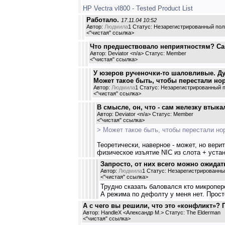
HP Vectra vl800 - Tested Product List
Работало.
17.11.04 10:52
Автор:
Людмила
1 Статус: Незарегистрированный пол
<
"чистая" ссылка
>
Что предшествовало неприятностям? Само
Автор: Deviator <n/a> Статус: Member
<
"чистая" ссылка
>
У юзеров рученочки-то шаловливые. Дум
Может такое быть, чтобы перестали но
Автор:
Людмила
1 Статус: Незарегистрированный 
<
"чистая" ссылка
>
В смысле, он, что - сам железку втык
Автор: Deviator <n/a> Статус: Member
<
"чистая" ссылка
>
> Может такое быть, чтобы перестали но
Теоретически, наверное - может, но вер
физическое изъятие NIC из слота + уст
Запросто, от них всего можно ожидат
Автор:
Людмила
1 Статус: Незарегистрированны
<
"чистая" ссылка
>
Трудно сказать баловался кто микропе
А режима по дефолту у меня нет. Прост
А с чего вы решили, что это «конфликт»? 
Автор: HandleX <Александр М.> Статус: The Elderman
<
"чистая" ссылка
>