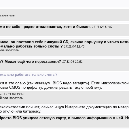
ьзователь
 по себе - редко отваливается, хотя и бывает.
17.11.04 11:40
аю, он поставил себе пишущий СD, скачал порнушку и что-то натво
рмально работать только слоты ?
17.11.04 12:40
пользователь
ал? Может ещё чего переставлял?
17.11.04 12:51
рмально работать только слоты?
ится в это слабо (как минимум, BIOS надо загадить). Если микропереклю
ановка CMOS по дефолту, должны решать такую проблему.
ь.
17.11.04 13:16
й пользователь
реключателями или нет, сейчас ищув Интеренете документацию по матер
о отключила батарейку.
Просто BIOS увидела сетевую карту, и вывела информацию о ней. На