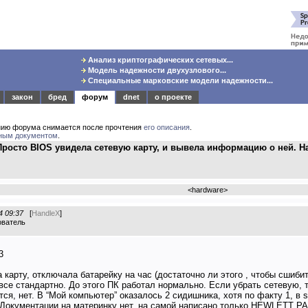
Анализ криптографических сетевых...
Модель надежности двухузлового...
Специальные марковские модели надежности...
закон
бред
форум
dnet
о проекте
нию форума снимается после прочтения
его описания
.
ным документом
.
Просто BIOS увидела сетевую карту, и вывела информацию о ней. На
<
hardware
>
4 09:37
[
HandleX
]
ователь
3
 карту, отключала батарейку на час (достаточно ли этого , чтобы сшибит
все стандартно. До этого ПК работал нормально. Если убрать сетевую, 
тся, нет. В “Мой компьютер” оказалось 2 сидишника, хотя по факту 1, в s
Документации на материнку нет, на самой написано только НEWLETT 