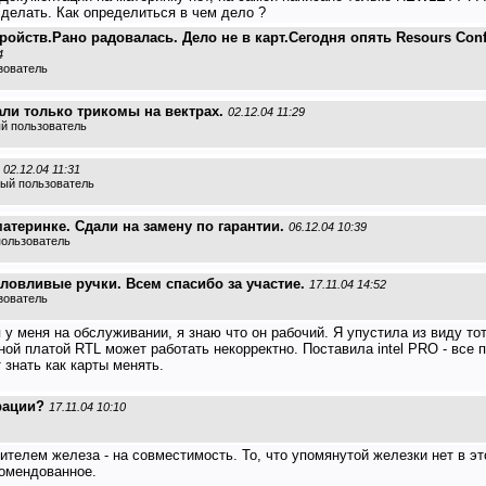
делать. Как определиться в чем дело ?
ройств.Рано радовалась. Дело не в карт.Сегодня опять Resours Confl
4
зователь
тали только трикомы на вектрах.
02.12.04 11:29
ый пользователь
02.12.04 11:31
ный пользователь
атеринке. Сдали на замену по гарантии.
06.12.04 10:39
пользователь
ловливые ручки. Всем спасибо за участие.
17.11.04 14:52
зователь
я у меня на обслуживании, я знаю что он рабочий. Я упустила из виду т
ной платой RTL может работать некорректно. Поставила intel PRO - все
 знать как карты менять.
рации?
17.11.04 10:10
телем железа - на совместимость. То, что упомянутой железки нет в этом
комендованное.