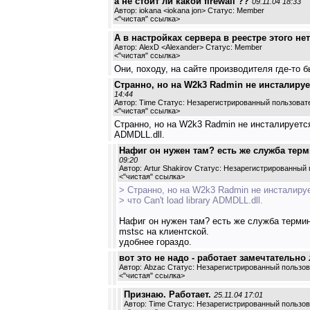
а не стоит ли какой firewall ??
09.11.04 18:33
Автор: iokana <iokana jon> Статус: Member
<
"чистая" ссылка
>
А в настройках сервера в реестре этого не
Автор: AlexD <Alexander> Статус: Member
<
"чистая" ссылка
>
Они, походу, на сайте производителя где-то 
Странно, но на W2k3 Radmin не инсталирует
14:44
Автор: Time Статус: Незарегистрированный пользоват
<
"чистая" ссылка
>
Странно, но на W2k3 Radmin не инсталируется д
ADMDLL.dll.
Нафиг он нужен там? есть же служба терм
09:20
Автор: Artur Shakirov Статус: Незарегистрированный
<
"чистая" ссылка
>
> Странно, но на W2k3 Radmin не инсталиру
> что Can't load library ADMDLL.dll.
Нафиг он нужен там? есть же служба термин
mstsc на клиентской.
удобнее гораздо.
вот это не надо - работает замечтательно
Автор: Abzac Статус: Незарегистрированный пользо
<
"чистая" ссылка
>
Признаю. Работает.
25.11.04 17:01
Автор: Time Статус: Незарегистрированный пользо