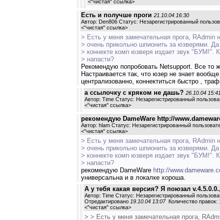
<
"чистая" ссылка
>
Есть и получше проги
21.10.04 16:30
Автор: Den806 Статус: Незарегистрированный пользо
<
"чистая" ссылка
>
> Есть у меня замечательная прога, RAdmin 
> очень прикольно шпионить за юзверями. Да 
> коннекте комп юзверя издает звук "БУМ!". 
> напасти?
Рекомендую попробовать Netsupport. Все то 
Настраивается так, что юзер не знает вообще
централизованно, коннектиться быстро , траф
а ссылочку с кряком не дашь?
26.10.04 15:4
Автор: Time Статус: Незарегистрированный пользова
<
"чистая" ссылка
>
рекомендую DameWare http://www.damewar
Автор: hlam Статус: Незарегистрированный пользоват
<
"чистая" ссылка
>
> Есть у меня замечательная прога, RAdmin 
> очень прикольно шпионить за юзверями. Да 
> коннекте комп юзверя издает звук "БУМ!". 
> напасти?
рекомендую DameWare
http://www.dameware.
универсальна и в локалке хороша.
А у тебя какая версия? Я поюзал v.4.5.0.0.
Автор: Time Статус: Незарегистрированный пользова
Отредактировано
19.10.04 13:07
Количество правок: 
<
"чистая" ссылка
>
> > Есть у меня замечательная прога, RAdm