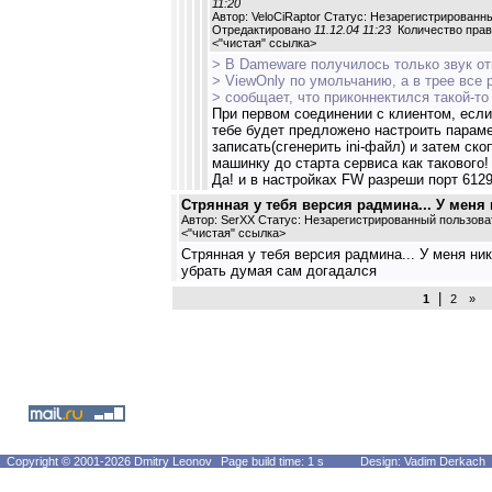
11:20
Автор: VeloCiRaptor Статус: Незарегистрированн
Отредактировано
11.12.04 11:23
Количество право
<
"чистая" ссылка
>
> В Dameware получилось только звук о
> ViewOnly по умольчанию, а в трее все 
> сообщает, что приконнектился такой-то
При первом соединении с клиентом, если
тебе будет предложено настроить парам
записать(сгенерить ini-файл) и затем ск
машинку до старта сервиса как такового
Да! и в настройках FW разреши порт 6129
Стрянная у тебя версия радмина... У меня 
Автор: SerXX Статус: Незарегистрированный пользова
<
"чистая" ссылка
>
Стрянная у тебя версия радмина... У меня ник
убрать думая сам догадался
|
1
2
»
Copyright © 2001-2026 Dmitry Leonov
Page build time: 1 s
Design: Vadim Derkach