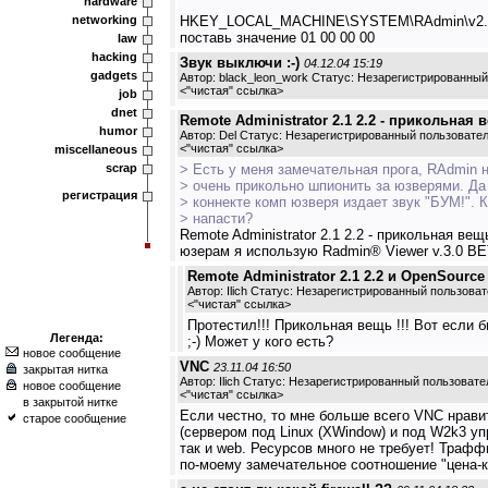
hardware
networking
HKEY_LOCAL_MACHINE\SYSTEM\RAdmin\v2.0\Se
поставь значение 01 00 00 00
law
hacking
Звук выключи :-)
04.12.04 15:19
gadgets
Автор: black_leon_work Статус: Незарегистрированны
<
"чистая" ссылка
>
job
dnet
Remote Administrator 2.1 2.2 - прикольная в
humor
Автор: Del Статус: Незарегистрированный пользовате
<
"чистая" ссылка
>
miscellaneous
scrap
> Есть у меня замечательная прога, RAdmin 
> очень прикольно шпионить за юзверями. Да 
регистрация
> коннекте комп юзверя издает звук "БУМ!". 
> напасти?
Remote Administrator 2.1 2.2 - прикольная вещь
юзерам я использую Radmin® Viewer v.3.0 BET
Remote Administrator 2.1 2.2 и OpenSource
Автор: Ilich Статус: Незарегистрированный пользова
<
"чистая" ссылка
>
Протестил!!! Прикольная вещь !!! Вот если б
Легенда:
;-) Может у кого есть?
новое сообщение
VNC
23.11.04 16:50
закрытая нитка
Автор: Ilich Статус: Незарегистрированный пользовате
новое сообщение
<
"чистая" ссылка
>
в закрытой нитке
Если честно, то мне больше всего VNC нрав
старое сообщение
(сервером под Linux (XWindow) и под W2k3 уп
так и web. Ресурсов много не требует! Траффи
по-моему замечательное соотношение "цена-ка