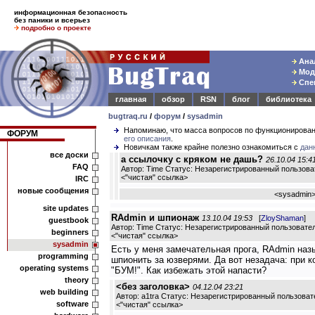
информационная безопасность
без паники и всерьез
подробно о проекте
Анал
Моде
Спец
главная
обзор
RSN
блог
библиотека
bugtraq.ru
/
форум
/
sysadmin
Напоминаю, что масса вопросов по функционирова
ФОРУМ
его описания
.
Новичкам также крайне полезно ознакомиться с
дан
все доски
а ссылочку с кряком не дашь?
26.10.04 15:4
FAQ
Автор: Time Статус: Незарегистрированный пользова
<
"чистая" ссылка
>
IRC
новые сообщения
<
sysadmin
site updates
RAdmin и шпионаж
13.10.04 19:53
[
ZloyShaman
]
guestbook
Автор: Time Статус: Незарегистрированный пользовате
beginners
<
"чистая" ссылка
>
sysadmin
Есть у меня замечательная прога, RAdmin наз
programming
шпионить за юзверями. Да вот незадача: при к
operating systems
"БУМ!". Как избежать этой напасти?
theory
<без заголовка>
04.12.04 23:21
web building
Автор: a1tra Статус: Незарегистрированный пользоват
software
<
"чистая" ссылка
>