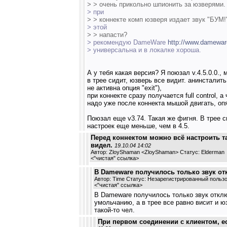
> > очень прикольно шпионить за юзверями. 
> при
> > коннекте комп юзверя издает звук "БУМ!
> этой
> > напасти?
> рекомендую DameWare
http://www.damewa
> универсальна и в локалке хороша.
А у тебя какая версия? Я поюзал v.4.5.0.0.,
в трее сидит, юзверь все видит. анинсталить
не активна опция "exit"),
при коннекте сразу получается full control, 
надо уже после коннекта мышой двигать, оп
Поюзал еще v3.74. Такая же фигня. В трее 
настроек еще меньше, чем в 4.5.
Перед коннектом можно всё настроить т
видел.
19.10.04 14:02
Автор: ZloyShaman <ZloyShaman> Статус: Elderman
<
"чистая" ссылка
>
В Dameware получилось только звук отк
Автор: Time Статус: Незарегистрированный польз
<
"чистая" ссылка
>
В Dameware получилось только звук отклю
умольчанию, а в трее все равно висит и ю
такой-то чел.
При первом соединении с клиентом, ес