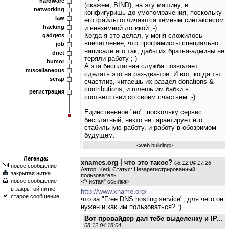
hardware
(скажем, BIND), на эту машину, и
networking
конфигуришь до умопомрачения, поскольку
law
его файлы отличаются тёмным синтаксисом
hacking
и внеземной логикой ;-)
Когда я это делал, у меня сложилось
gadgets
впечатление, что програмисты специально
job
написали его так, дабы их братья-админы не
dnet
теряли работу ;-)
humor
А эта бесплатная служба позволяет
miscellaneous
сделать это на раз-два-три. И вот, когда ты
scrap
счастлив, читаешь их раздел donations &
contributions, и шлёшь им бабки в
регистрация
соответствии со своим счастьем ;-)
Единственное "но": поскольку сервис
бесплатный, никто не гарантирует его
стабильную работу, и работу в обозримом
будущем.
<
web building
>
Легенда:
xnames.org | что это такое?
08.12.04 17:26
новое сообщение
Автор: Kerk Статус: Незарегистрированный
закрытая нитка
пользователь
новое сообщение
<
"чистая" ссылка
>
в закрытой нитке
http://www.xname.org/
старое сообщение
что за "Free DNS hosting service", для чего он
нужен и как им пользоваться? :)
Вот провайдер дал тебе выделенку и IP...
08.12.04 18:04