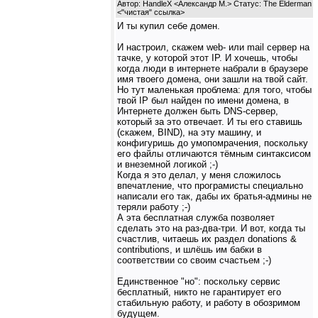
Автор: HandleX <Александр М.> Статус: The Elderman
<
"чистая" ссылка
>
И ты купил себе домен.
И настроил, скажем web- или mail сервер на
тачке, у которой этот IP. И хочешь, чтобы
когда люди в интернете набрали в браузере
имя твоего домена, они зашли на твой сайт.
Но тут маленькая проблема: для того, чтобы
твой IP был найден по имени домена, в
Интернете должен быть DNS-сервер,
который за это отвечает. И ты его ставишь
(скажем, BIND), на эту машину, и
конфигуришь до умопомрачения, поскольку
его файлы отличаются тёмным синтаксисом
и внеземной логикой ;-)
Когда я это делал, у меня сложилось
впечатление, что програмисты специально
написали его так, дабы их братья-админы не
теряли работу ;-)
А эта бесплатная служба позволяет
сделать это на раз-два-три. И вот, когда ты
счастлив, читаешь их раздел donations &
contributions, и шлёшь им бабки в
соответствии со своим счастьем ;-)
Единственное "но": поскольку сервис
бесплатный, никто не гарантирует его
стабильную работу, и работу в обозримом
будущем.