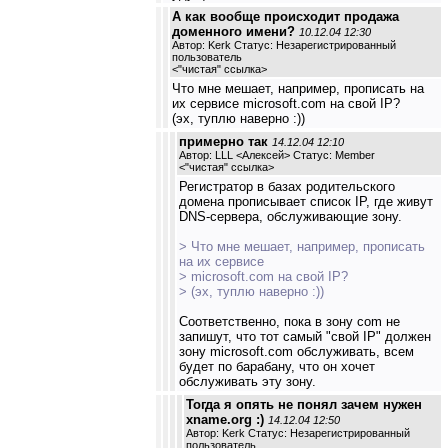
А как вообще происходит продажа
доменного имени?
10.12.04 12:30
Автор: Kerk Статус: Незарегистрированный
пользователь
<
"чистая" ссылка
>
Что мне мешает, например, прописать на
их сервисе microsoft.com на свой IP?
(эх, туплю наверно :))
примерно так
14.12.04 12:10
Автор: LLL <Алексей> Статус: Member
<
"чистая" ссылка
>
Регистратор в базах родительского
домена прописывает список IP, где живут
DNS-сервера, обслуживающие зону.
> Что мне мешает, например, прописать
на их сервисе
> microsoft.com на свой IP?
> (эх, туплю наверно :))
Соответственно, пока в зону com не
запишут, что тот самый "свой IP" должен
зону microsoft.com обслуживать, всем
будет по барабану, что он хочет
обслуживать эту зону.
Тогда я опять не понял зачем нужен
xname.org :)
14.12.04 12:50
Автор: Kerk Статус: Незарегистрированный
пользователь