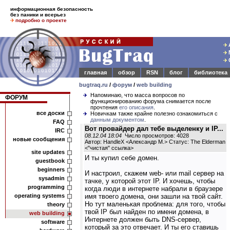
информационная безопасность
без паники и всерьез
подробно о проекте
главная
обзор
RSN
блог
библиотека
bugtraq.ru
/
форум
/
web building
Напоминаю, что масса вопросов по
ФОРУМ
функционированию форума снимается после
прочтения
его описания
.
все доски
Новичкам также крайне полезно ознакомиться с
данным документом
.
FAQ
Вот провайдер дал тебе выделенку и IP...
IRC
08.12.04 18:04
Число просмотров: 4028
новые сообщения
Автор: HandleX <Александр М.> Статус: The Elderman
<
"чистая" ссылка
>
site updates
И ты купил себе домен.
guestbook
beginners
И настроил, скажем web- или mail сервер на
sysadmin
тачке, у которой этот IP. И хочешь, чтобы
programming
когда люди в интернете набрали в браузере
operating systems
имя твоего домена, они зашли на твой сайт.
Но тут маленькая проблема: для того, чтобы
theory
твой IP был найден по имени домена, в
web building
Интернете должен быть DNS-сервер,
software
который за это отвечает. И ты его ставишь