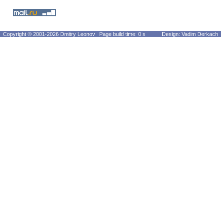
Copyright © 2001-2026 Dmitry Leonov
Page build time: 0 s
Design: Vadim Derkach