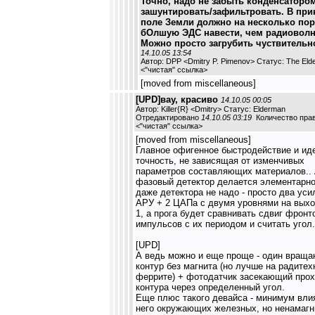
Точно, надо не забыть конденсаторо
зашунтировать/зафильтровать. В при
поле Земли должно на несколько по
бОлшую ЭДС навести, чем радиовол
Можно просто загрубить чуствительн
14.10.05 13:54
Автор: DPP <Dmitry P. Pimenov> Статус: The El
<
"чистая" ссылка
>
[moved from miscellaneous]
[UPD]вау, красиво
14.10.05 00:05
Автор: Killer{R} <Dmitry> Статус: Elderman
Отредактировано
14.10.05 03:19
Количество прав
<
"чистая" ссылка
>
[moved from miscellaneous]
Главное офигенное быстродействие и ид
точность, не зависящая от изменчивых
параметров составляющих материалов..
фазовый детектор делается элементарно
даже детектора не надо - просто два уси
АРУ + 2 ЦАПа с двумя уровнями на выход
1, а прога будет сравнивать сдвиг фронт
импульсов с их периодом и считать угол.
[UPD]
А ведь можно и еще проще - один вращ
контур без магнита (но лучше на радите
феррите) + фотодатчик засекающий про
контура через определенный угол.
Еще плюс такого девайса - минимум вли
него окружающих железных, но ненамаг