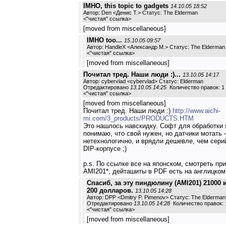
IMHO, this topic to gadgets
14.10.05 18:52
Автор: Den <Денис Т.> Статус: The Elderman
<
"чистая" ссылка
>
[moved from miscellaneous]
IMHO too...
15.10.05 09:57
Автор: HandleX <Александр М.> Статус: The Elderman
<
"чистая" ссылка
>
[moved from miscellaneous]
Почитал тред. Наши люди :)...
13.10.05 14:17
Автор: cybervlad <cybervlad> Статус: Elderman
Отредактировано
13.10.05 14:25
Количество правок: 1
<
"чистая" ссылка
>
[moved from miscellaneous]
Почитал тред. Наши люди :)
http://www.aichi-
mi.com/3_products/PRODUCTS.HTM
Это нашлось навскидку. Софт для обработки 
понимаю, что свой нужен, но датчики мотать -
нетехнологично, и врядли дешевле, чем сери
DIP-корпусе ;)
p.s. По ссылке все на японском, смотреть пр
AMI201*, дейташиты в PDF есть на англицком
Спасиб, за эту пиндюлину (AMI201) 21000 
200 долларов.
13.10.05 14:28
Автор: DPP <Dmitry P. Pimenov> Статус: The Elderman
Отредактировано
13.10.05 14:28
Количество правок: 
<
"чистая" ссылка
>
[moved from miscellaneous]