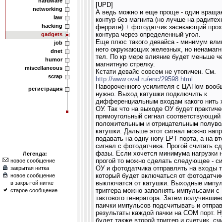
hardware
[UPD]
networking
А ведь можно и еще проще - один вращ
law
контур без магнита (но лучше на радите
hacking
феррите) + фотодатчик засекающий про
контура через определенный угол.
gadgets
Еще плюс такого девайса - минимум вли
job
него окружающих железных, но ненамаг
dnet
тел. По кр мере влияние будет меньше ч
humor
магнитную стрелку.
miscellaneous
Кстати девайс совсем не утопичен. См.
scrap
http://www.oval.ru/enc/29598.html
Навороченного усилителя с ЦАПом вооб
регистрация
нужно. Выход катушки подключить к
дифференциальным входам какого нить 
ОУ. Так что на выходе ОУ будет практиче
прямоугольный сигнал соответствующий
положительным и отрицательным полуво
катушки. Дальше этот сигнал можно нап
подавать на одну ногу LPT порта, а на вт
сигнал с фотодатчика. Прогой считать сд
фазы. Если хочется минимума нагрузки 
Легенда:
прогой то можно сделать следующее - си
новое сообщение
ОУ и фотодатчика отправлять на входы т
закрытая нитка
который будет включаться от фотодатчик
новое сообщение
выключатся от катушки. Выходные импу
в закрытой нитке
триггера можно заполнять импульсами с
старое сообщение
тактового генератора. Затем получившие
паички импульсов подсчитывать и отпра
результаты каждой пачки на COM порт. 
будет также второй триггер и счетчик, с