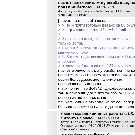
насчет включения: могу ошибаться, но
понял из беглого...
14.10.05 10:05
Автор: cybervlad <cybervlad> Статус: Elderman
<
"чистая" ссылка
>
[moved from miscellaneous]
> > Ну и почти готовый девайс за 86 рубл
> >
http://promelec.ru/pdf/TLE4942.pdf
>
> Это то же самое, включается и выключ
только их там
> три, чтоб определить направление изм
магнитного поля.
> Работает в диапазонах порядка 500 м
с порогом
> включения/выключения 120 с точность
насчет включения: могу ошибаться, но ка
понял из беглого просмотра описания да
серии tle, выдаваемое напряжение
пропорционально полю
я так понял, что tle4942 - дифференциал
там в описании даже что-то про южный и
северный полюса сказано.
т.е. чем больше отклоление от оси север-
больше напряжене на выходе. или я нед
У меня маленький опыт работы с ДХ,
я что-то не знаю...
14.10.05 11:26
Автор: DPP <Dmitry P. Pimenov> Статус: The El
Отредактировано
14.10.05 11:29
Количество пра
<
"чистая" ссылка
>