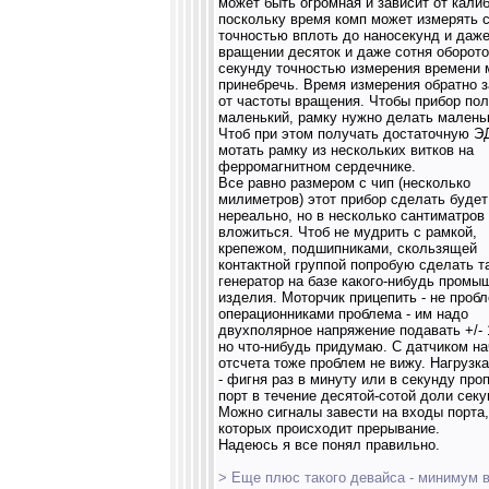
может быть огромная и зависит от калиб
поскольку время комп может измерять 
точностью вплоть до наносекунд и даже
вращении десяток и даже сотня оборото
секунду точностью измерения времени
принебречь. Время измерения обратно з
от частоты вращения. Чтобы прибор по
маленький, рамку нужно делать малень
Чтоб при этом получать достаточную Э
мотать рамку из нескольких витков на
ферромагнитном сердечнике.
Все равно размером с чип (несколько
милиметров) этот прибор сделать будет
нереально, но в несколько сантиматров
вложиться. Чтоб не мудрить с рамкой,
крепежом, подшипниками, скользящей
контактной группой попробую сделать т
генератор на базе какого-нибудь промы
изделия. Моторчик прицепить - не пробл
операционниками проблема - им надо
двухполярное напряжение подавать +/- 
но что-нибудь придумаю. С датчиком н
отсчета тоже проблем не вижу. Нагрузк
- фигня раз в минуту или в секунду про
порт в течение десятой-сотой доли секу
Можно сигналы завести на входы порта,
которых происходит прерывание.
Надеюсь я все понял правильно.
> Еще плюс такого девайса - минимум 