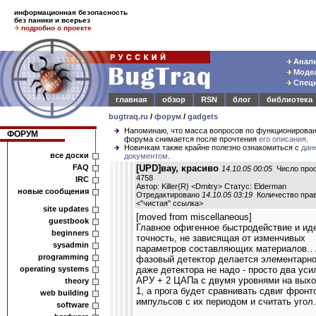
информационная безопасность
без паники и всерьез
подробно о проекте
Анали
Модел
Специ
главная
обзор
RSN
блог
библиотека
bugtraq.ru
/
форум
/
gadgets
Напоминаю, что масса вопросов по функционирова
ФОРУМ
форума снимается после прочтения
его описания
.
Новичкам также крайне полезно ознакомиться с
дан
все доски
документом
.
FAQ
[UPD]вау, красиво
14.10.05 00:05
Число прос
4758
IRC
Автор: Killer{R} <Dmitry> Статус: Elderman
новые сообщения
Отредактировано
14.10.05 03:19
Количество прав
<
"чистая" ссылка
>
site updates
[moved from miscellaneous]
guestbook
Главное офигенное быстродействие и ид
beginners
точность, не зависящая от изменчивых
sysadmin
параметров составляющих материалов..
programming
фазовый детектор делается элементарно
operating systems
даже детектора не надо - просто два уси
АРУ + 2 ЦАПа с двумя уровнями на выход
theory
1, а прога будет сравнивать сдвиг фронт
web building
импульсов с их периодом и считать угол.
software