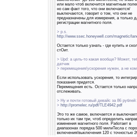
или мало чтоб включится магнитным поле
но сам факт того, что они включаются/
выключаются, говорит о том, что они не
предназначены для измерения, а только д
регистрации магнитного поля.
> p.s.
http://www.ssec.honeywell.com/magnetic/lan
Остается только узнать - где купить и ско
стОит.
> Upd: а цель-то какая вообще? Может, те
датчик
> перемещения/ускорения нужен, а не ко
Если использовать ускорения, то интегри
показания придется.
Перемещения есть. Остается только напр
отслеживать.
> Ну и почти готовый девайс за 86 рублей:
>
http://promelec.ru/pdf/TLE4942.pdf
Это то же самое, включается и выключает
только их там три, чтоб определить напра
изменения магнитного поля. Работает в
диапазонах порядка 500 милиТесла с пор
включения/выключения 120 с точностью 2