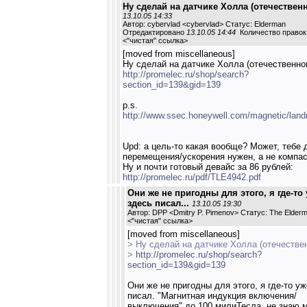
Ну сделай на датчике Холла (отечествен
13.10.05 14:33
Автор: cybervlad <cybervlad> Статус: Elderman
Отредактировано
13.10.05 14:44
Количество правок:
<
"чистая" ссылка
>
[moved from miscellaneous]
Ну сделай на датчике Холла (отечественно
http://promelec.ru/shop/search?
section_id=139&gid=139
p.s.
http://www.ssec.honeywell.com/magnetic/land
Upd: а цель-то какая вообще? Может, тебе 
перемещения/ускорения нужен, а не компа
Ну и почти готовый девайс за 86 рублей:
http://promelec.ru/pdf/TLE4942.pdf
Они же не пригодны для этого, я где-то
здесь писал...
13.10.05 19:30
Автор: DPP <Dmitry P. Pimenov> Статус: The Elder
<
"чистая" ссылка
>
[moved from miscellaneous]
> Ну сделай на датчике Холла (отечестве
>
http://promelec.ru/shop/search?
section_id=139&gid=139
Они же не пригодны для этого, я где-то у
писал. "Магнитная индукция включения/
выключения" до 100 милиТесла, не знаю м