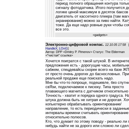
период полного обращения контура тольк
сигналу фотодатчика. Итого получится д
логике ценой максимум в десяток баксов
двигатель от кассетного плеера (там маг
экранирование) можно за пиво найти. Ка
тоже. Да еще надо ровные руки чтобы со
все это.
<
gadgets
>
Электронно-цифровой компас.
12.10.05 17:58
HandleX
,
LOnG
]
Автор: DPP <Dmitry P. Pimenov> Статус: The Elderman
<
"чистая" ссылка
>
Хочется поигратся с такой штукой. В интернет
предложения есть - дорогущие часы, мобильни
сабжем, спецдевайсы скорее всего на базе Ж
от просто очень дорогих до баснословных. Пр
реальной продаже еще поискать надо.
Мне бы что-то попроще, подешевле, без спутн
свЯзи, подключаемое к писюку. Типа просто
плавающего магнита с датчиком относительно 
Точность - хватит и порядка одного градуса. 
штука должна быть не хитрая и не дорогая. Хо
копьютерно обрабатывать ориентирование/
направление, то есть периодически в заданны
интервалы времени считывать ориентирование
относительно полюсов.
Кто, что думает по этому поводу - реально ли 
нибудь найти не за дорого или сложно ли сдел