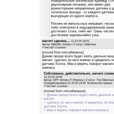
отрицательную логическую единицу (-Uп
двуполярном питании), или имеет два
разносторонне направленых датчика и 
логических выхода - от каждого датчика
выходящие из одного корпуса.
Похоже не импульсных небывает, поско
либо электроны в индуцированном кана
достигают стока, либо нет. Грань частич
достигания черезвычайно узка.
насчет сделать...
12.10.05 18:51
Автор: Killer{R} <Dmitry> Статус: Elderman
<
"чистая" ссылка
>
[moved from miscellaneous]
Думаю проще всего будет взять двольно мо
магнит, сделать из него компас и прицепить п
датчики Холла. Ими и мерять поворот магнит
компаса.
Собственно, действительно, ничего сложн
12.10.05 19:09
Автор: DPP <Dmitry P. Pimenov> Статус: The Elderman
Отредактировано
12.10.05 19:09
Количество правок: 
<
"чистая" ссылка
>
[moved from miscellaneous]
> Думаю проще всего будет взять двольно
магнит,
> сделать из него компас и прицепить по бо
датчики Холла.
> Ими и мерять поворот магнита-компаса.