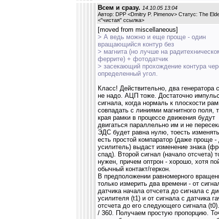
Всем и сразу.
14.10.05 13:04
Автор: DPP <Dmitry P. Pimenov> Статус: The El
<
"чистая" ссылка
>
[moved from miscellaneous]
> А ведь можно и еще проще - один
вращающийся контур без
> магнита (но лучше на радитехническо
феррите) + фотодатчик
> засекающий прохождение контура чер
определенный угол.
Класс! Действительно, два генератора 
не надо. АЦП тоже. Достаточно импуль
сигнала, когда нормаль к плоскости рам
совпадать с линиями магнитного поля, т
края рамки в процессе движения будут
двигаться параллельно им и не пересек
ЭДС будет равна нулю, тоесть изменять 
есть простой компаратор (даже проще -
усилитель) выдаст изменение знака (фр
спад). Второй сигнал (начало отсчета) 
нужен, причем оптрон - хорошо, хотя по
обычный контакт/геркон.
В предположении равномерного вращен
только измерить два времени - от сигна
датчика начала отчсета до сигнала с д
усилителя (t1) и от сигнала с датчика г
отсчета до его следующего сигнала (t0). 
/ 360. Получаем простую пропорцию. То