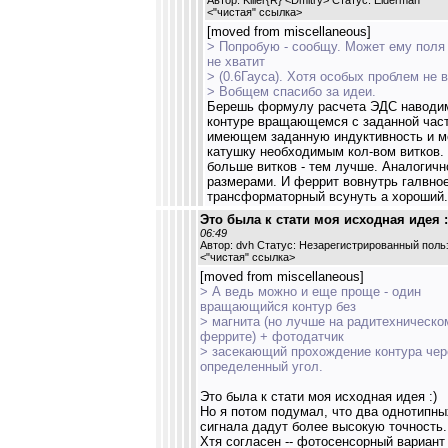
Автор: Killer{R} <Dmitry> Статус: Elderman
<
"чистая" ссылка
>
[moved from miscellaneous]
> Попробую - сообщу. Может ему поля
не хватит
> (0.6Гауса). Хотя особых проблем не 
> Вобщем спасибо за идеи.
Берешь формулу расчета ЭДС наводи
контуре вращающемся с заданной част
имеющем заданную индуктивность и 
катушку необходимым кол-вом витков.
больше витков - тем лучше. Аналогичн
размерами. И феррит вовнутрь галвное
трансформаторный всунуть а хороший.
Это была к стати моя исходная идея :
06:49
Автор: dvh Статус: Незарегистрированный поль
<
"чистая" ссылка
>
[moved from miscellaneous]
> А ведь можно и еще проще - один
вращающийся контур без
> магнита (но лучше на радитехническо
феррите) + фотодатчик
> засекающий прохождение контура чер
определенный угол.
Это была к стати моя исходная идея :)
Но я потом подумал, что два однотипны
сигнала дадут более высокую точность.
Хтя согласен -- фотосенсорный вариант