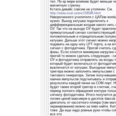
тел. По кр мере влияние будет меньше ч
магнитную стрелку.
Кстати девайс совсем не утопичен. См.
http://www.oval.ru/enc/29598.html
Навороченного усилителя с ЦАПом вооб
нужно. Выход катушки подключить к
дифференциальным входам какого нить 
ОУ. Так что на выходе ОУ будет практиче
прямоугольный сигнал соответствующий
положительным и отрицательным полуво
катушки. Дальше этот сигнал можно нап
подавать на одну ногу LPT порта, а на вт
сигнал с фотодатчика. Прогой считать сд
фазы. Если хочется минимума нагрузки 
прогой то можно сделать следующее - си
ОУ и фотодатчика отправлять на входы т
который будет включаться от фотодатчик
выключатся от катушки. Выходные импу
триггера можно заполнять импульсами с
тактового генератора. Затем получившие
паички импульсов подсчитывать и отпра
результаты каждой пачки на COM порт. 
будет также второй триггер и счетчик, с
период полного обращения контура тольк
сигналу фотодатчика. Итого получится д
логике ценой максимум в десяток баксов
двигатель от кассетного плеера (там маг
экранирование) можно за пиво найти. Ка
тоже. Да еще надо ровные руки чтобы со
все это.