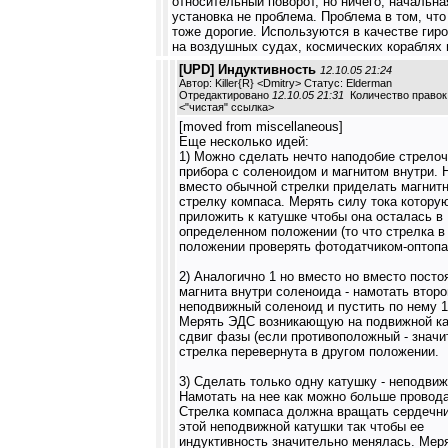
относительный поворот, но ничего, начальна
установка не проблема. Проблема в том, что
тоже дорогие. Используются в качестве гир
на воздушных судах, космических кораблях 
[UPD] Индуктивность
12.10.05 21:24
Автор: Killer{R} <Dmitry> Статус: Elderman
Отредактировано
12.10.05 21:31
Количество правок:
<
"чистая" ссылка
>
[moved from miscellaneous]
Еще несколько идей:
1) Можно сделать нечто наподобие стрелоч
прибора с соленоидом и магнитом внутри. 
вместо обычной стрелки приделать магнит
стрелку компаса. Мерять силу тока котору
приложить к катушке чтобы она осталась в
определенном положении (то что стрелка в
положении проверять фотодатчиком-оптопа
2) Аналогично 1 но вместо но вместо посто
магнита внутри соленоида - намотать второ
неподвижный соленоид и пустить по нему 1
Мерять ЭДС возникающую на подвижной ка
сдвиг фазы (если противоположный - значи
стрелка перевернута в другом положении.
3) Сделать только одну катушку - неподви
Намотать на нее как можно больше провода
Стрелка компаса должна вращать сердечни
этой неподвижной катушки так чтобы ее
индуктивность значительно менялась. Мер