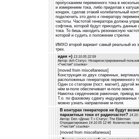
пропусканием переменного тока в несколько
и измерением тока, либо приделав к катуш
кондюк, сделав этакий колебательный конт
подключить это дело к генератору перемен
частоты. Частотой генератора должна упра
софтина, которой будут приходить данные 
тока. То бишь находить резонансную частот
которой и судить о положении стрелки.
ИМХО второй вариант самый реальный из 
трех.
идея =)
13.10.05 22:59
Автор: dvh Статус: Незарегистрированный пользо
<
"чистая" ссылка
>
[moved from miscellaneous]
Конструкция из двух спаренных, вертикал
расположеных генераторов переменного то
Один со статором (пост. магнит), другой же
нём м-поле обеспечивает м-поле земли.
Намотка сердечников рамочная, привод в
Т.о. по фазовому сдвигу индуцированных 
можно узнать направление м-поля.
В контурах генераторов не будут возн
паразитные токи от радиочастот?
14.10.
Автор: Den <Денис Т.> Статус: The Elderman
Отредактировано
14.10.05 12:46
Количество прав
<
"чистая" ссылка
>
[moved from miscellaneous]