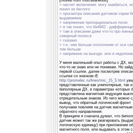
[moved from miscellaneous]
> насчет включения: могу ошибаться, но
понял из беглого
> просмотра описания датчиков серии tl
выдаваемое
> напряжение пропорционально полю
> я так понял, что tle4942 - дифференц
> там в описании даже что-то про южны
северный полюса
> сказано.
> т.е. чем больше отклоление от оси сев
тем больше
> напряжене на выходе. или я недопоня
У меня маленький опыт работы с ДХ, мо
что-то не знаю или не понимаю. Но зайд
первой ссылке, далее посмотрев описан
ссылке со значком iE
http://promelec.ru/lines/mic_15_5.html
уви
представленные как униполярные, так и
биполярные ДХ, в параметрах которых 
представлена магнитная индукция выкл
отрицательным знаком. Из чего можно 
вывод, что обратный логический фронт
получаем повлияв на датчик магнитным
обратного направления.
В принципе я сначала думал, что бипо
датчик может так же реагировать (выда
логическую единицу) при приложении о
магнитного поля, или выдавать в этом 