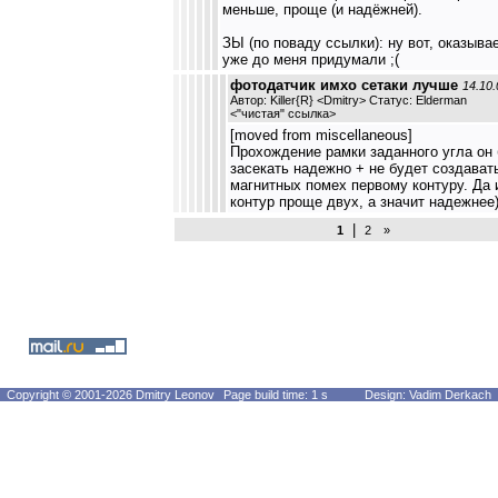
меньше, проще (и надёжней).
ЗЫ (по поваду ссылки): ну вот, оказывае
уже до меня придумали ;(
фотодатчик имхо сетаки лучше
14.10.
Автор: Killer{R} <Dmitry> Статус: Elderman
<
"чистая" ссылка
>
[moved from miscellaneous]
Прохождение рамки заданного угла он
засекать надежно + не будет создават
магнитных помех первому контуру. Да 
контур проще двух, а значит надежнее
|
1
2
»
Copyright © 2001-2026 Dmitry Leonov
Page build time: 1 s
Design: Vadim Derkach