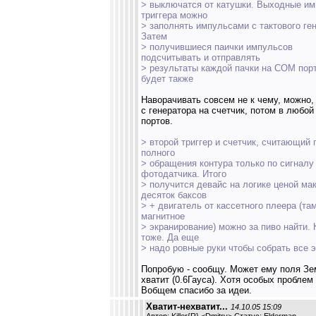
> выключатся от катушки. Выходные и
триггера можно
> заполнять импульсами с тактового ге
Затем
> получившиеся паички импульсов
подсчитывать и отправлять
> результаты каждой пачки на COM пор
будет также
Наворачивать совсем не к чему, можно,
с генератора на счетчик, потом в любой
портов.
> второй триггер и счетчик, считающий 
полного
> обращения контура только по сигналу
фотодатчика. Итого
> получится девайс на логике ценой ма
десяток баксов
> + двигатель от кассетного плеера (та
магнитное
> экранирование) можно за пиво найти.
тоже. Да еще
> надо ровные руки чтобы собрать все э
Попробую - сообщу. Может ему поля Зе
хватит (0.6Гауса). Хотя особых проблем
Вобщем спасибо за идеи.
Хватит-нехватит...
14.10.05 15:09