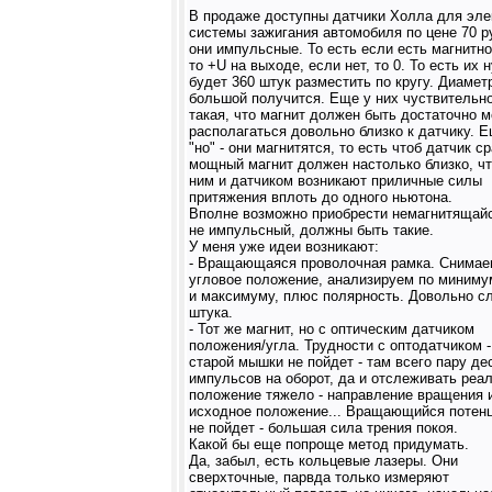
В продаже доступны датчики Холла для эле
системы зажигания автомобиля по цене 70 р
они импульсные. То есть если есть магнитно
то +U на выходе, если нет, то 0. То есть их 
будет 360 штук разместить по кругу. Диамет
большой получится. Еще у них чуствительн
такая, что магнит должен быть достаточно 
располагаться довольно близко к датчику. 
"но" - они магнитятся, то есть чтоб датчик с
мощный магнит должен настолько близко, ч
ним и датчиком возникают приличные силы
притяжения вплоть до одного ньютона.
Вполне возможно приобрести немагнитящай
не импульсный, должны быть такие.
У меня уже идеи возникают:
- Вращающаяся проволочная рамка. Снимае
угловое положение, анализируем по миним
и максимуму, плюс полярность. Довольно с
штука.
- Тот же магнит, но с оптическим датчиком
положения/угла. Трудности с оптодатчиком -
старой мышки не пойдет - там всего пару де
импульсов на оборот, да и отслеживать реа
положение тяжело - направление вращения 
исходное положение... Вращающийся потен
не пойдет - большая сила трения покоя.
Какой бы еще попроще метод придумать.
Да, забыл, есть кольцевые лазеры. Они
сверхточные, парвда только измеряют