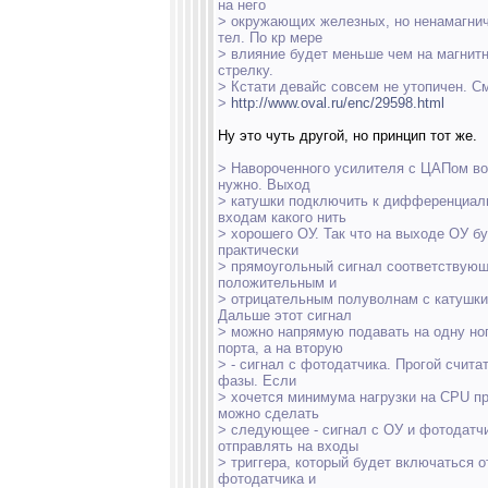
на него
> окружающих железных, но ненамагни
тел. По кр мере
> влияние будет меньше чем на магнит
стрелку.
> Кстати девайс совсем не утопичен. С
>
http://www.oval.ru/enc/29598.html
Ну это чуть другой, но принцип тот же.
> Навороченного усилителя с ЦАПом в
нужно. Выход
> катушки подключить к дифференциа
входам какого нить
> хорошего ОУ. Так что на выходе ОУ б
практически
> прямоугольный сигнал соответствую
положительным и
> отрицательным полуволнам с катушки
Дальше этот сигнал
> можно напрямую подавать на одну но
порта, а на вторую
> - сигнал с фотодатчика. Прогой счита
фазы. Если
> хочется минимума нагрузки на CPU пр
можно сделать
> следующее - сигнал с ОУ и фотодатч
отправлять на входы
> триггера, который будет включаться о
фотодатчика и