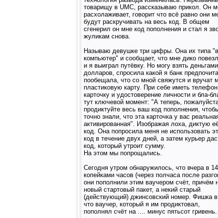
товарищу в UMC, рассказываю прикол. Он м
расхолаживает, говорит что всё равно они м
будут раскручивать на весь код. В общем
сгенерил он мне код пополнения и стал я зв
жуликам снова.
Называю девушке три цифры. Она их типа "в
компьютер" и сообщает, что мне дико повез
и я выиграл путёвку. Но могу взять деньгами
долларов, спросила какой я банк предпочит
пообещала, что со мной свяжутся и вручат 
пластиковую карту. При себе иметь телефон
карточку и удостоверение личности и бла-бл
тут ключевой момент: "А теперь, пожалуйста
продиктуйте весь ваш код пополнения, чтоб
точно знали, что эта карточка у вас реальна
активированная". Изображая лоха, диктую е
код. Она попросила меня не использовать э
код в течение двух дней, а затем курьер дас
код, который утроит сумму.
На этом мы попрощались.
Сегодня утром обнаружилось, что вчера в 14
копейками часов (через полчаса после разго
они пополнили этим ваучером счёт, причём 
новый стартовый пакет, а некий старый
(действующий) джинсовский номер. Фишка в
что ваучер, который я им продиктовал,
пополнял счёт на .... минус пятьсот гривень.