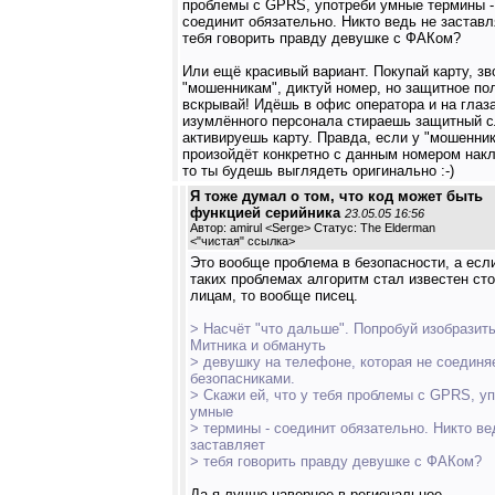
проблемы с GPRS, употреби умные термины -
соединит обязательно. Никто ведь не заставл
тебя говорить правду девушке с ФАКом?
Или ещё красивый вариант. Покупай карту, зв
"мошенникам", диктуй номер, но защитное по
вскрывай! Идёшь в офис оператора и на глаз
изумлённого персонала стираешь защитный с
активируешь карту. Правда, если у "мошенни
произойдёт конкретно с данным номером накл
то ты будешь выглядеть оригинально :-)
Я тоже думал о том, что код может быть
функцией серийника
23.05.05 16:56
Автор: amirul <Serge> Статус: The Elderman
<
"чистая" ссылка
>
Это вообще проблема в безопасности, а есл
таких проблемах алгоритм стал известен ст
лицам, то вообще писец.
> Насчёт "что дальше". Попробуй изобразит
Митника и обмануть
> девушку на телефоне, которая не соединя
безопасниками.
> Скажи ей, что у тебя проблемы с GPRS, у
умные
> термины - соединит обязательно. Никто ве
заставляет
> тебя говорить правду девушке с ФАКом?
Да я лучше наверное в региональное