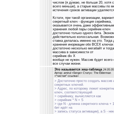
числом (я думаю, не больше 20, хотя 
всего меньше), а старые массивы по м
истечения сроков активации удаляются
Кстати, при такой организации, вариант
секретный ключ - функция серийника,
оказывается очень даже эффективным
хранения любой пары серийник-ключ
достаточно только одного бита. Эконо
действительно колоссальная. Возможн
ставка делалась именно на это. Тогда
хранения инормации обо ВСЕХ ключах
достаточно несколько мегабайт и тогд
массива в зависимости от
серийник div X
вообще не нужен. Массив будет всего 
все случаи жизни.
Это называется хеш-таблица
24.05.05
Автор: amirul <Serge> Статус: The Elderman
<
"чистая" ссылка
>
> Достаточно просто создать массив 
секретных ключей.
> Адрес, по которому лежит конкретн
ключ, соответствующий
> серийнику, вычисляется как
> серийник * N + S
> где N - длинна секретного ключа + 
бит идёт на
> запись статуса активации), а S - не