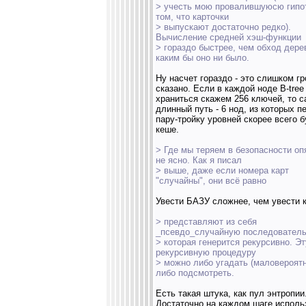
> учесть мою провалившуюсю гипо
том, что карточки
> выпускают достаточно редко).
Вычисление средней хэш-функции
> гораздо быстрее, чем обход дере
каким бы оно ни было.
Ну насчет гораздо - это слишком г
сказано. Если в каждой ноде B-tree
храниться скажем 256 ключей, то 
длинный путь - 6 нод, из которых п
пару-тройку уровней скорее всего б
кеше.
> Где мы теряем в безопасности оп
не ясно. Как я писал
> выше, даже если номера карт
"случайны", они всё равно
Увести БАЗУ сложнее, чем увести 
> представляют из себя
_псевдо_случайную последователь
> которая генерится рекурсивно. Эт
рекурсивную процедуру
> можно либо угадать (маловероятн
либо подсмотреть.
Есть такая штука, как пул энтропии
Достаточно на каждом шаге исполь