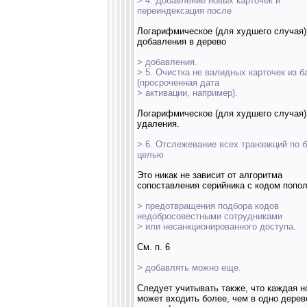
> 4. Добавление новых карточек и
переиндексация после
Логарифмическое (для худшего случая)
добавления в дерево
> добавления.
> 5. Очистка не валидных карточек из б
(просроченная дата
> активации, например).
Логарифмическое (для худшего случая)
удаления.
> 6. Отслежевание всех транзакций по б
целью
Это никак не зависит от алгоритма
сопоставления серийника с кодом попо
> предотвращения подбора кодов
недобросовестными сотрудниками
> или несанкционированного доступа.
См. п. 6
> добавлять можно еще.
Следует учитывать также, что каждая н
может входить более, чем в одно дерев