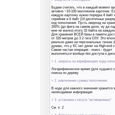
Будем считать, что в каждый момент в
активно ~10-100 миллионов карточек. Е
каждую карточку нужно порядка 4 байт 
серийник и 6 байт (14 десятичных разря
код пополнения. Пусть оверхед на хране
200% (до фига на самом деле, ну да ла
мне не жалко) итого 32 байта на каждую
Для хранения ВСЕЙ базы в памяти дост
от 320 метров до 3.2 гига ОЗУ. Это впол
реально даже на персональных тачках (
думаю, что у КС нет денег на High-end с
Самая частая операция - поиск - будет
выполняться вообще без доступа к диск
> 1. запросы на верификацию кода попо
Логарифмическое врямя (для худшего с
поиска по дереву
> 2. извлечение суммы пополнения
В ноде для кажного значения хранится 
необходимая информация
> 3. установка статуса "активировано"
См. п. 2