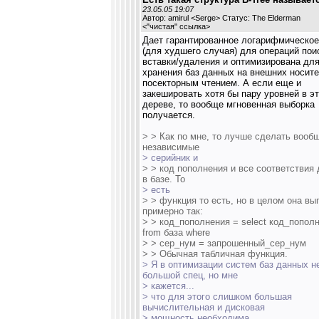
23.05.05 19:07
Автор: amirul <Serge> Статус: The Elderman
<
"чистая" ссылка
>
Дает гарантированное логарифмическое
(для худшего случая) для операций пои
вставки/удаления и оптимизирована дл
хранения баз данных на внешних носите
посекторным чтением. А если еще и
закешировать хотя бы пару уровней в э
дереве, то вообще мгновенная выборка
получается.
> > Как по мне, то лучше сделать вооб
независимые
> серийник и
> > код пополнения и все соответствия
в базе. То
> есть
> > функция то есть, но в целом она вы
примерно так:
> > код_пополнения = select код_попол
from база where
> > сер_нум = запрошенный_сер_нум
> > Обычная табличная функция.
> Я в оптимизации систем баз данных н
большой спец, но мне
> кажется...
> что для этого слишком большая
вычислительная и дисковая
> мощность необходима.