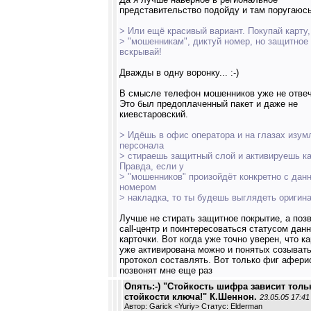
представительство подойду и там поругаюс
> Или ещё красивый вариант. Покупай карту,
> "мошенникам", диктуй номер, но защитное
вскрывай!
Дважды в одну воронку... :-)
В смысле телефон мошенников уже не отвеч
Это был предоплаченный пакет и даже не
киевстаровский.
> Идёшь в офис оператора и на глазах изум
персонала
> стираешь защитный слой и активируешь ка
Правда, если у
> "мошенников" произойдёт конкретно с дан
номером
> накладка, то ты будешь выглядеть оригина
Лучше не стирать защитное покрытие, а позв
call-центр и поинтересоваться статусом дан
карточки. Вот когда уже точно уверен, что к
уже активирована можно и понятых созывать
протокол составлять. Вот только фиг афери
позвонят мне еще раз
Опять:-) "Стойкость шифра зависит толь
стойкости ключа!" К.Шеннон.
23.05.05 17:41
Автор: Garick <Yuriy> Статус: Elderman