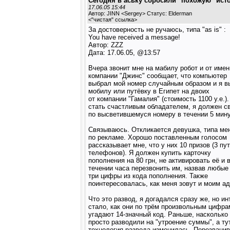
Сегодня в аську сбросили "похожую" ист
17.06.05 15:44
Автор: JINN <Sergey> Статус: Elderman
<
"чистая" ссылка
>
За достоверность не ручаюсь, типа "as is" :
You have received a message!
Автор: ZZZ
Дата: 17.06.05, @13:57
Вчера звонит мне на мабилу робот и от имен
компании "Джинс" сообщает, что компьютер
выбрал мой номер случайным образом и я в
мобилу или путёвку в Египет на двоих
от компании "Гамалия" (стоимость 1100 у.е.)
стать счастливым обладателем, я должен с
по высветившемуся номеру в течении 5 мину
Связываюсь. Откликается девушка, типа ме
по рекламе. Хорошо поставленным голосом
рассказывает мне, что у них 10 призов (3 пут
телефонов). Я должен купить карточку
пополнения на 80 грн, не активировать её и 
течении часа перезвонить им, назвав любые
три цифры из кода пополнения. Также
поинтересовалась, как меня зовут и моим а
Что это развод, я догадался сразу же, но и
стало, как они по трём произвольным цифра
угадают 14-значный код. Раньше, насколько 
просто разводили на "утроение суммы", а ту
технология развода изменилась. Перезвани