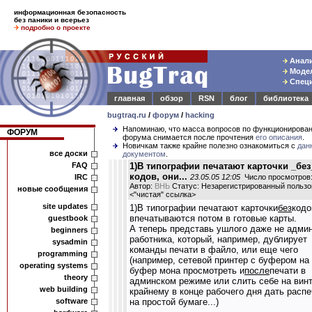
информационная безопасность
без паники и всерьез
подробно о проекте
Анали
Модел
Специ
главная
обзор
RSN
блог
библиотека
bugtraq.ru
/
форум
/
hacking
Напоминаю, что масса вопросов по функционирова
ФОРУМ
форума снимается после прочтения
его описания
.
Новичкам также крайне полезно ознакомиться с
дан
все доски
документом
.
FAQ
1)В типографии печатают карточки _без
кодов, они...
IRC
23.05.05 12:05
Число просмотров:
Автор:
ВНЬ
Статус: Незарегистрированный пользо
новые сообщения
<
"чистая" ссылка
>
site updates
1)В типографии печатают карточки
без
кодо
впечатываются потом в готовые карты.
guestbook
А теперь представь ушлого даже не админ
beginners
работника, который, например, дублирует
sysadmin
команды печати в файло, или еще чего
programming
(например, сетевой принтер с буфером на 
operating systems
буфер мона просмотреть и
после
печати в
theory
админском режиме или слить себе на винт
web building
крайнему в конце рабочего дня дать распе
software
на простой бумаге...)