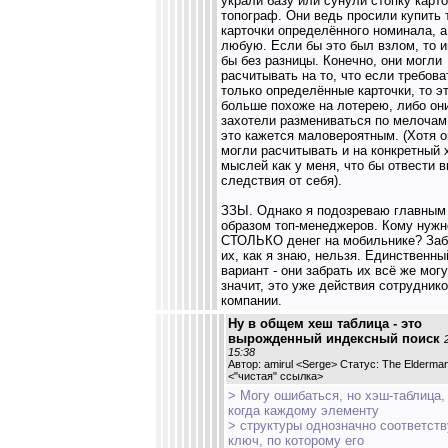
украли базу или сунули стопку карто
топограф. Они ведь просили купить 
карточки определённого номинала, а
любую. Если бы это был взлом, то 
бы без разницы. Конечно, они могли
расчитывать на то, что если требова
только определённые карточки, то э
больше похоже на лотерею, либо он
захотели размениваться по мелочам
это кажется маловероятным. (Хотя о
могли расчитывать и на конкретный 
мыслей как у меня, что бы отвести 
следствия от себя).
ЗЗЫ. Однако я подозреваю главным
образом топ-менеджеров. Кому нужн
СТОЛЬКО денег на мобильнике? Заб
их, как я знаю, нельзя. Единственны
вариант - они забрать их всё же могу
значит, это уже действия сотрудник
компании.
Ну в общем хеш таблица - это
вырожденный индексный поиск
15:38
Автор: amirul <Serge> Статус: The Elderma
<
"чистая" ссылка
>
> Могу ошибаться, но хэш-таблица,
когда каждому элементу
> структуры однозначно соответств
ключ, по которому его