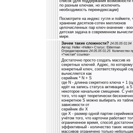
список (для поддержания возможности 
по разным ключам, но исключить
необходимость переиндексации)
Посмотрите на индекс гугля и поймете, 
хранение десятков-сотен миллионов
целочисленных пар ключ-значение - во
детская задача в современном вычисл
мире.
Зачем такие сложности?
24.05.05 01:04
Автор: Heller <Heller> Статус: Elderman
Отредактировано
24.05.05 01:25
Количество пр
<
"чистая" ссылка
>
Достаточно просто создать массив из
секретных ключей. Адрес, по которому
конкретный ключ, соответствующий се
вычисляется как
серийник * N + S
где N - длинна секретного ключа + 1 (о
идёт на запись статуса активации), а S 
некоторое начальное смещение. С учё
того, что карт теоретически бесконечно
конкретное S можно выбирать из табли
зависимости от
серийник div X
где X - размер одной партии серийнико
учётом того, что карточки работают то
ограниченное время, способ достаточн
эффективный - количество таких неза
массивов ограничено только небольш