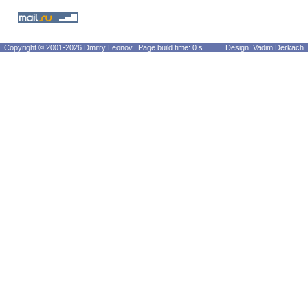
Copyright © 2001-2026 Dmitry Leonov
Page build time: 0 s
Design: Vadim Derkach