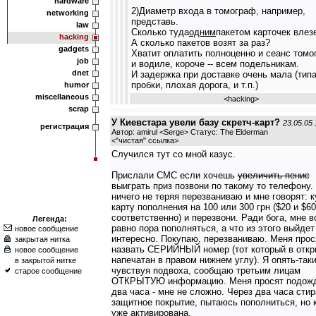
hardware
2)Диаметр входа в томограф, например,
networking
представь.
law
Сколько туда
одним
пакетом карточек влез
hacking
А сколько пакетов возят за раз?
gadgets
Хватит оплатить полноценно и сеанс томо
job
и водиле, короче -- всем подельникам.
dnet
И задержка при доставке очень мала (типа
пробки, плохая дорога, и т.п.)
humor
miscellaneous
<
hacking
>
scrap
У Киевстара увели базу скретч-карт?
23.05.05 
регистрация
Автор: amirul <Serge> Статус: The Elderman
<
"чистая" ссылка
>
Случился тут со мной казус.
Прислали СМС если хочешь
увеличить пенис
выиграть приз позвони по такому то телефону.
ничего не теряя перезваниваю и мне говорят: к
карту пополнения на 100 или 300 грн ($20 и $60
соответственно) и перезвони. Ради бога, мне в
Легенда:
равно пора пополняться, а что из этого выйдет 
новое сообщение
интересно. Покупаю, перезваниваю. Меня прос
закрытая нитка
назвать СЕРИЙНЫЙ номер (тот который в отк
новое сообщение
напечатан в правом нижнем углу). Я опять-таки
в закрытой нитке
чувствуя подвоха, сообщаю третьим лицам
старое сообщение
ОТКРЫТУЮ информацию. Меня просят подож
два часа - мне не сложно. Через два часа сти
защитное покрытие, пытаюсь пополниться, но 
уже активирована.