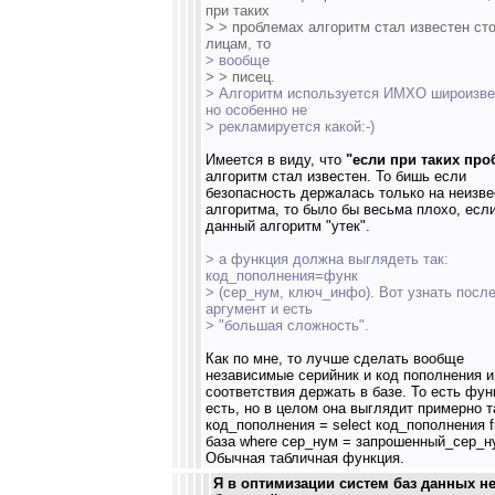
при таких
> > проблемах алгоритм стал известен ст
лицам, то
> вообще
> > писец.
> Алгоритм используется ИМХО широизве
но особенно не
> рекламируется какой:-)
Имеется в виду, что
"если при таких про
алгоритм стал известен. То бишь если
безопасность держалась только на неизве
алгоритма, то было бы весьма плохо, есл
данный алгоритм "утек".
> а функция должна выглядеть так:
код_пополнения=функ
> (сер_нум, ключ_инфо). Вот узнать посл
аргумент и есть
> "большая сложность".
Как по мне, то лучше сделать вообще
независимые серийник и код пополнения и
соответствия держать в базе. То есть фун
есть, но в целом она выглядит примерно т
код_пополнения = select код_пополнения 
база where сер_нум = запрошенный_сер_н
Обычная табличная функция.
Я в оптимизации систем баз данных н