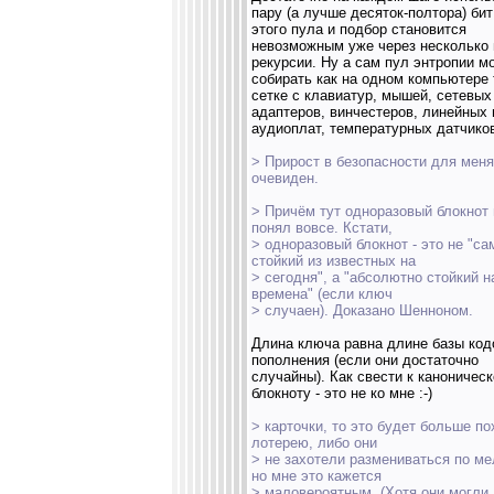
пару (а лучше десяток-полтора) бит
этого пула и подбор становится
невозможным уже через несколько
рекурсии. Ну а сам пул энтропии м
собирать как на одном компьютере 
сетке с клавиатур, мышей, сетевых
адаптеров, винчестеров, линейных
аудиоплат, температурных датчиков
> Прирост в безопасности для меня
очевиден.
> Причём тут одноразовый блокнот 
понял вовсе. Кстати,
> одноразовый блокнот - это не "с
стойкий из известных на
> сегодня", а "абсолютно стойкий н
времена" (если ключ
> случаен). Доказано Шенноном.
Длина ключа равна длине базы код
пополнения (если они достаточно
случайны). Как свести к каноничес
блокноту - это не ко мне :-)
> карточки, то это будет больше по
лотерею, либо они
> не захотели размениваться по ме
но мне это кажется
> маловероятным. (Хотя они могли