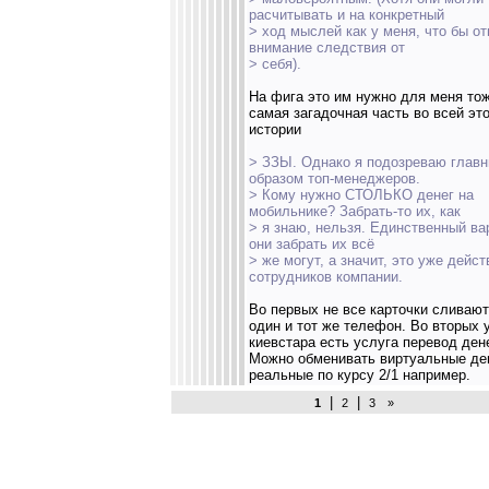
расчитывать и на конкретный
> ход мыслей как у меня, что бы от
внимание следствия от
> себя).
На фига это им нужно для меня то
самая загадочная часть во всей эт
истории
> ЗЗЫ. Однако я подозреваю глав
образом топ-менеджеров.
> Кому нужно СТОЛЬКО денег на
мобильнике? Забрать-то их, как
> я знаю, нельзя. Единственный ва
они забрать их всё
> же могут, а значит, это уже дейст
сотрудников компании.
Во первых не все карточки сливают
один и тот же телефон. Во вторых 
киевстара есть услуга перевод дене
Можно обменивать виртуальные де
реальные по курсу 2/1 например.
|
|
1
2
3
»