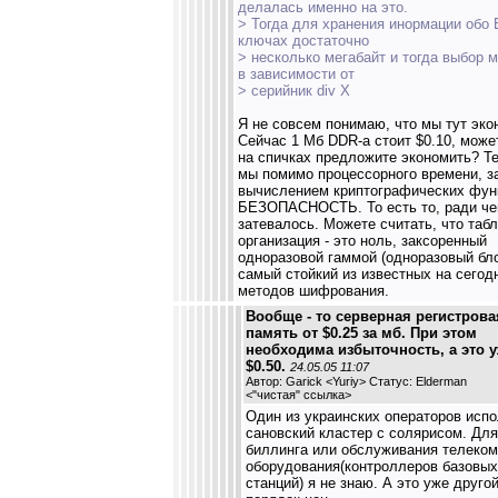
делалась именно на это.
> Тогда для хранения инормации обо
ключах достаточно
> несколько мегабайт и тогда выбор 
в зависимости от
> серийник div X
Я не совсем понимаю, что мы тут эко
Сейчас 1 Мб DDR-а стоит $0.10, може
на спичках предложите экономить? Т
мы помимо процессорного времени, з
вычислением криптографических фун
БЕЗОПАСНОСТЬ. То есть то, ради че
затевалось. Можете считать, что таб
организация - это ноль, заксоренный
одноразовой гаммой (одноразовый бло
самый стойкий из известных на сегод
методов шифрования.
Вообще - то серверная регистрова
память от $0.25 за мб. При этом
необходима избыточность, а это 
$0.50.
24.05.05 11:07
Автор: Garick <Yuriy> Статус: Elderman
<
"чистая" ссылка
>
Один из украинских операторов испо
сановский кластер с солярисом. Для
биллинга или обслуживания телеко
оборудования(контроллеров базовых
станций) я не знаю. А это уже друго