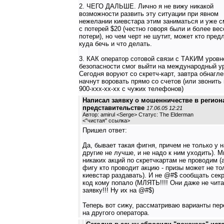
2. ЧЕГО ДАЛЬШЕ. Лично я не вижу никакой
возможности развить эту ситуации при явном
нежелании киевстара этим заниматься и уже 
с потерей $20 (честно говоря были и более ве
потери), но чем черт не шутит, может кто пред
куда бечь и что делать.
3. КАК оператор сотовой связи с ТАКИМ уров
безопасности смог выйти на международный у
Сегодня воруют со скретч-карт, завтра обнагл
начнут воровать прямо со счетов (или звонить 
900-xxx-xx-xx с чужих телефонов)
Написал заявку о мошенничестве в регио
представительстве
17.06.05 12:21
Автор: amirul <Serge> Статус: The Elderman
<
"чистая" ссылка
>
Пришел ответ:
Да, бывает такая фигня, причем не только у н
другие не лучше, и не надо к ним уходить). 
никаких акций по скретчкартам не проводим (
фигу кто проводит акцию - призы может не то
киевстар раздавать). И не @#$ сообщать сек
код кому попало (МЛЯТЬ!!!! Они даже не чит
заявку!!! Ну их на @#$)
Теперь вот сижу, рассматриваю варианты пе
на другого оператора.