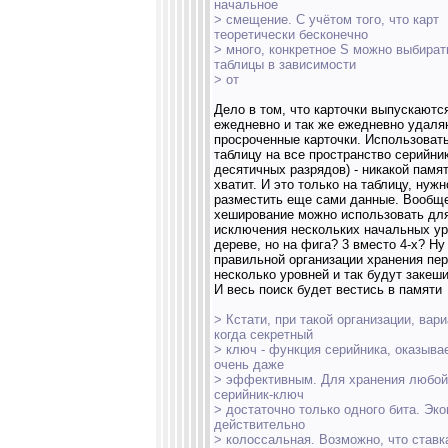
начальное
> смещение. С учётом того, что карт
теоретически бесконечно
> много, конкретное S можно выбират
таблицы в зависимости
> от
Дело в том, что карточки выпускаютс
ежедневно и так же ежедневно удаля
просроченные карточки. Использоват
таблицу на все пространство серийник
десятичных разрядов) - никакой памят
хватит. И это только на таблицу, нужн
разместить еще сами данные. Вообщ
хеширование можно использовать дл
исключения нескольких начальных ур
дереве, но на фига? 3 вместо 4-х? Ну
правильной организации хранения пе
несколько уровней и так будут закеш
И весь поиск будет вестись в памяти
> Кстати, при такой организации, вари
когда секретный
> ключ - функция серийника, оказыва
очень даже
> эффективным. Для хранения любой
серийник-ключ
> достаточно только одного бита. Эк
действительно
> колоссальная. Возможно, что ставк