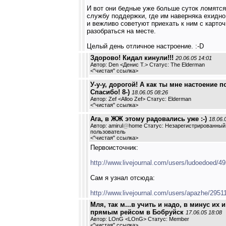
И вот они бедные уже больше суток ломятся
службу поддержки, где им наверняка ехидно
и вежливо советуют приехать к ним с карточ
разобраться на месте.
Целый день отличное настроение. :-D
Здорово! Кидал кинули!!!
20.06.05 14:01
Автор: Den <Денис Т.> Статус: The Elderman
<
"чистая" ссылка
>
У-у-у, дорогой! А как ты мне настоение п
Спасибо! 8-)
18.06.05 08:26
Автор: Zef <Alloo Zef> Статус: Elderman
<
"чистая" ссылка
>
Ага, в ЖЖ этому радовались уже :-)
18.06.
Автор: amirul
@
home Статус: Незарегистрированный
пользователь
<
"чистая" ссылка
>
Первоисточник:
http://www.livejournal.com/users/ludoedoed/4
Сам я узнал отсюда:
http://www.livejournal.com/users/apazhe/2951
Мля, так м...в учить и надо, в минус их и
прямым рейсом в Бобруйск
17.06.05 18:08
Автор: LOnG <LOnG> Статус: Member
<
"чистая" ссылка
>