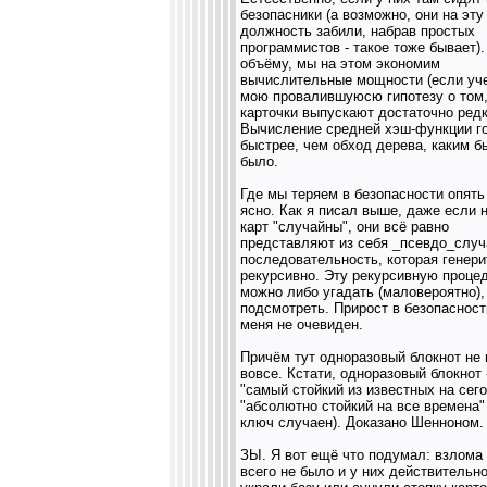
безопасники (а возможно, они на эту
должность забили, набрав простых
программистов - такое тоже бывает)
объёму, мы на этом экономим
вычислительные мощности (если уч
мою провалившуюсю гипотезу о том,
карточки выпускают достаточно редк
Вычисление средней хэш-функции г
быстрее, чем обход дерева, каким б
было.
Где мы теряем в безопасности опять
ясно. Как я писал выше, даже если 
карт "случайны", они всё равно
представляют из себя _псевдо_слу
последовательность, которая генери
рекурсивно. Эту рекурсивную проце
можно либо угадать (маловероятно),
подсмотреть. Прирост в безопасност
меня не очевиден.
Причём тут одноразовый блокнот не
вовсе. Кстати, одноразовый блокнот 
"самый стойкий из известных на сего
"абсолютно стойкий на все времена"
ключ случаен). Доказано Шенноном.
ЗЫ. Я вот ещё что подумал: взлома
всего не было и у них действительн