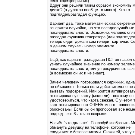
секр_код=f(серийник)
Вдруг они решили таким образом экономить м
диске? (а дураков вообще-то много). Кто-то
подглядел/разгадал функцию.
Вариант два, тоже математический: секретны
генерятся случайно, но это псевдослучайные
последовательности. Возможно, человек опя
разгадал функцию генератора (или подглядел
теперь сидит дома и сам генерит карточки. С
в данном случае - номер элемента
последовательности.
Ещё, как вариант, разгадывая ПСГ он нашёл 
узнать случайное значение по номеру эелеме
последовательности, минуя рекурсивные выч
(а возможно он их и не знает).
Зачем человеку потребовался серийник, одна
не объясняет. Только если действительно не 
вызвать подозрений. Или боится активироват
активированную карту (мало ли) - поэтому он
удостовериться, что карта свежая. С учётом т
карт активированных ОЧЕНЬ много - опясени
обоснованы. Если бы он пропобовал все ном
подряд - его бы точно накрыли.
Насчёт "что дальше". Попробуй изобразить М
обмануть девушку на телефоне, которая не
соединяет с безопасниками. Скажи ей, что у 