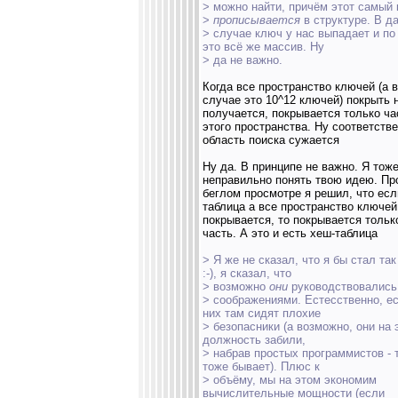
> можно найти, причём этот самый
>
прописывается
в структуре. В д
> случае ключ у нас выпадает и по
это всё же массив. Ну
> да не важно.
Когда все пространство ключей (а 
случае это 10^12 ключей) покрыть 
получается, покрывается только ча
этого пространства. Ну соответств
область поиска сужается
Ну да. В принципе не важно. Я тож
неправильно понять твою идею. Пр
беглом просмотре я решил, что есл
таблица а все пространство ключей
покрывается, то покрывается тольк
часть. А это и есть хеш-таблица
> Я же не сказал, что я бы стал та
:-), я сказал, что
> возможно
они
руководствовались
> соображениями. Естесственно, е
них там сидят плохие
> безопасники (а возможно, они на 
должность забили,
> набрав простых программистов - 
тоже бывает). Плюс к
> объёму, мы на этом экономим
вычислительные мощности (если