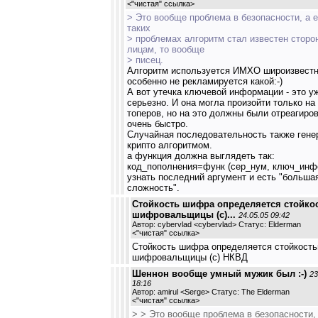
<
"чистая" ссылка
>
> Это вообще проблема в безопасности, а 
таких
> проблемах алгоритм стал известен сторо
лицам, то вообще
> писец.
Алгоритм используется ИМХО широизвестн
особенно не рекламируется какой:-)
А вот утечка ключевой информации - это у
серьезно. И она могла произойти только на
топеров, но на это должны были отреагиро
очень быстро.
Случайная последовательность также гене
крипто алгоритмом.
а функция должна выглядеть так:
код_пополнения=функ (сер_нум, ключ_инфо
узнать последний аргумент и есть "больша
сложность".
Стойкость шифра определяется стойко
шифровальщицы (с)...
24.05.05 09:42
Автор: cybervlad <cybervlad> Статус: Elderman
<
"чистая" ссылка
>
Стойкость шифра определяется стойкост
шифровальщицы (с) НКВД
Шеннон вообще умный мужик был :-)
23
18:16
Автор: amirul <Serge> Статус: The Elderman
<
"чистая" ссылка
>
> > Это вообще проблема в безопасности,