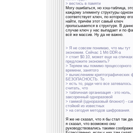
> вестись в памяти
Могу ошибаться, но хэш-таблица, это
каждому элементу структуры одноз
соответствует ключ, по которому ег
найти, причём этот самый ключ
прописывается
в структуре. В данн
случае ключ у нас выпадает и по фа
всё же массив. Ну да не важно.
> Я не совсем понимаю, что мы тут
экономим. Сейчас 1 Мб DDR-а
> стоит $0.10, может еще на спичках
предложите экономить?
> Теряем мы помимо процессорного
времени, занятого
> вычислением криптографических 
БЕЗОПАСНОСТЬ. То
> есть то, ради чего все затевалось
считать, что
> табличная организация - это ноль,
заксоренный одноразовой
> гаммой (одноразовый блокнот) - с
стойкий из известных
> на сегодня методов шифрования.
Я же не сказал, что я бы стал так дел
я сказал, что возможно
они
руководствовались такими соображе
Естесственно, если у них там сидят