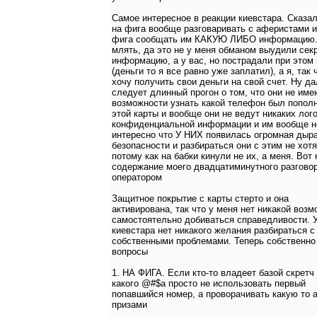
Самое интересное в реакции киевстара. Сказа
на фига вообще разговаривать с аферистами и
фига сообщать им КАКУЮ ЛИБО информацию.
млять, да это не у меня обманом выудили сек
информацию, а у вас, но пострадали при этом
(деньги то я все равно уже заплатил), а я, так 
хочу получить свои деньги на свой счет. Ну д
следует длинный прогон о том, что они не име
возможности узнать какой телефон был попол
этой карты и вообще они не ведут никаких лог
конфиденциальной информации и им вообще н
интересно что У НИХ появилась огромная дыра
безопасности и разбираться они с этим не хотя
потому как на бабки кинули не их, а меня. Вот 
содержание моего двадцатиминутного разговор
оператором
Защитное покрытие с карты стерто и она
активирована, так что у меня нет никакой воз
самостоятельно добиваться справедливости. 
киевстара нет никакого желания разбираться с
собственными проблемами. Теперь собственно
вопросы
1. НА ФИГА. Если кто-то владеет базой скретч 
какого @#$а просто не использовать первый
попавшийся номер, а проворачивать какую то 
призами