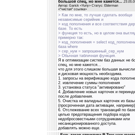
большой спец, но мне кажется...
23.05.0
Автор: Garick <Yuriy> Статус: Elderman
<
"чистая" ссылка
>
> Как по мне, то лучше сделать вообще
независимые серийник и
> код пополнения и все соответствия де
базе. То есть
> функция то есть, но в целом она выгля
примерно так:
> код_пополнения = select код_пополнен
база where
> сер_нум = запрошенный_сер_нум
> Обычная табличная функция.
Я в оптимизации систем баз данных не 
спец, но мне кажется...
что для этого слишком большая вычисли
и дисковая мощность необходима.
1. запросы на верификацию кода пополне
2. извлечение суммы пополнения
3. установка статуса "активировано"
4. Добавление новых карточек и переинд
после добавления.
5. Очистка не валидных карточек из базы
(просроченная дата активации, например)
6. Отслежевание всех транзакций по базе
целью предотвращения подбора кодов
недобросовестными сотрудниками или
несанкционированного доступа.
добавлять можно еще.
Есть такая структура B-Tree называет