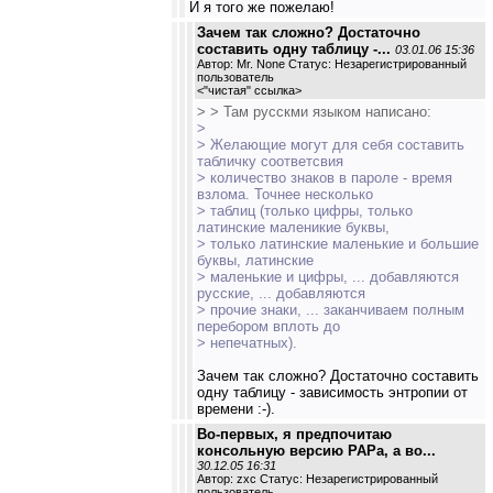
И я того же пожелаю!
Зачем так сложно? Достаточно
составить одну таблицу -...
03.01.06 15:36
Автор: Mr. None Статус: Незарегистрированный
пользователь
<
"чистая" ссылка
>
> > Там русскми языком написано:
>
> Желающие могут для себя составить
табличку соответсвия
> количество знаков в пароле - время
взлома. Точнее несколько
> таблиц (только цифры, только
латинские маленикие буквы,
> только латинские маленькие и большие
буквы, латинские
> маленькие и цифры, ... добавляются
русские, ... добавляются
> прочие знаки, ... заканчиваем полным
перебором вплоть до
> непечатных).
Зачем так сложно? Достаточно составить
одну таблицу - зависимость энтропии от
времени :-).
Во-первых, я предпочитаю
консольную версию РАРа, а во...
30.12.05 16:31
Автор: zxc Статус: Незарегистрированный
пользователь