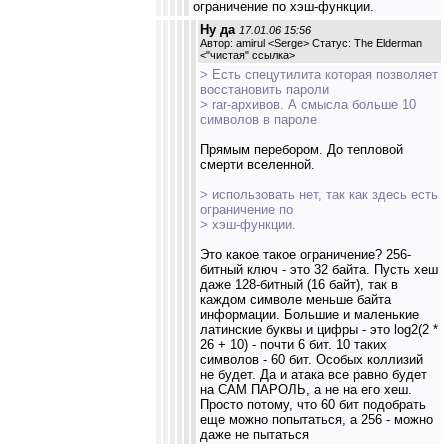
ограничение по хэш-функции.
Ну да
17.01.06 15:56
Автор: amirul <Serge> Статус: The Elderman
<
"чистая" ссылка
>
> Есть спецутилита которая позволяет
восстановить пароли
> rar-архивов. А смысла больше 10
символов в пароле
Прямым перебором. До тепловой
смерти вселенной.
> использовать нет, так как здесь есть
ограничение по
> хэш-функции.
Это какое такое ограничение? 256-
битный ключ - это 32 байта. Пусть хеш
даже 128-битный (16 байт), так в
каждом символе меньше байта
информации. Большие и маленькие
латинские буквы и цифры - это log2(2 *
26 + 10) - почти 6 бит. 10 таких
символов - 60 бит. Особых коллизий
не будет. Да и атака все равно будет
на САМ ПАРОЛЬ, а не на его хеш.
Просто потому, что 60 бит подобрать
еще можно попытаться, а 256 - можно
даже не пытаться