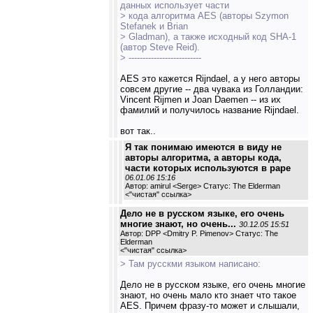
данных использует части
> кода алгоритма AES (авторы Szymon
Stefanek и Brian
> Gladman), а также исходный код SHA-1
(автор Steve Reid).
> --------------------------
AES это кажется Rijndael, а у него авторы
совсем другие -- два чувака из Голландии:
Vincent Rijmen и Joan Daemen -- из их
фамилий и получилось название Rijndael.
вот так..
Я так понимаю имеются в виду не
авторы алгоритма, а авторы кода,
части которых используются в раре
06.01.06 15:16
Автор: amirul <Serge> Статус: The Elderman
<
"чистая" ссылка
>
Дело не в русском языке, его очень
многие знают, но очень...
30.12.05 15:51
Автор: DPP <Dmitry P. Pimenov> Статус: The
Elderman
<
"чистая" ссылка
>
> Там русскми языком написано:
Дело не в русском языке, его очень многие
знают, но очень мало кто знает что такое
AES. Причем фразу-то может и слышали,