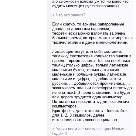
а о сложности взлома уж точно мало кто
судить может (из русскоговорящих).
> Что это значит?
Если кратко, то архивы, запароленные
довольно длинными паролями,
теоретически можно взломать за очень
большое время, которое может измеряться
тысячилетиями и даже милионолетиями.
Желающие могут для себя составить
табличку соответсвия количество знаков в
пароле - время взлома. Точнее несколько
таблиц (только цифры, только латинские
маленикие буквы, только латинские
маленькие и большие буквы, латинские
маленькие и цифры, ... добавляются
русские, ... добавляются прочие знаки, ...
заканчиваем полным перебором вплоть до
непечатных). В предположении, что будет
всю дорогу трудится один компьютер.
Потом легко пересчитать для нескольких
компьютеров.
Брютфорсы для этого есть. Посчитайте
для 1, 2, 3 символов, далее
интерполировать экспоненциально.
> Удачи всем и с наступающим Новым
Годом!!!