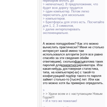
перебором вплоть до
> непечатных). В предположении, что
будет всю дорогу трудится
> один компьютер. Потом легко
пересчитать для нескольких
> компьютеров.
> Брютфорсы для этого есть. Посчитайте
для 1, 2, 3 символов,
> далее интерполировать
экспоненциально.
А можно поподробнее? Как это можно
вычислить практически? Меня не столько
интересует какой имено там
использовался алгоритм (хотя все равно
спасибо за эти сведения обойм
ответившим), сколько
факты
взлома таких
паролей для
конкретного
архиватора. Или
какая-нибудь достоверная статистика,
типа, на компьютере(-ах) с такой-то
конфигурацией подбор такого-то пароля
займет столько-то [тысяч] лет. Или как
это можно хотя бы примерно определить.
>
> > Удачи всем и с наступающим Новым
Годом!!!
> И я того же пожелаю!