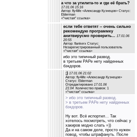
а что за утилита-то и где её брать?
17.01.06 15:16
Автор: fly4life <Александр Кузнецов> Статус:
Elderman
<
"чистая" ссылка
>
если тебе ответят -- очень сильно
рекомендую программку
анитвирусмо проверить...
17.01.06
20:55
Автор: flankerx Статус:
Незарегистрированный пользователь
<
"чистая" ссылка
>
ибо это типичный развод.
в третьем РАРе нету найденных
бэкдоров.
;)
17.01.06 21:02
Автор: fly4life <Александр Кузнецов>
Статус: Elderman
Отредактировано
17.01.06
21:04
Количество правок: 1
<
"чистая" ссылка
>
> ибо это типичный развод.
> в третьем РАРе нету найденных
бэкдоров.
Ну вот. Всё испортил... Так
хотелось посмотреть, что сейчас у
хакиров модно слать =))
Да и на самом деле, просто нужен
повод, чтобы штрафануть. После