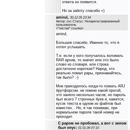
ответа он появится.
Но за заботу спасибо =)
amirul,
30.12.05 23:34
Автор: zxc Статус: Незарегистрированный
пользователь
<
"чистая" ссылка
>
amirul,
Большое спасибо. Именно то, что я
хотел услышать.
Т.е. если у кого получалось взломать
RAR архив, то значит или это было
слово из словаря, или строка
достаточно короткая? Народ, кто
реально ломал рары, признавайтесь,
так было? :-)
Мне приходилось когда-то ломать ARJ
брутфорсом, не помню какой прогой,
это заняло несколько часов, но пароль
был всего 7 строчных букв и, кажется,
кусок текста в одном из файлов был
известен... Но, я так понимаю, при
нормальном пароле такой номер не
проходит.
С раром не пробовал, а вот с зипом
был опус:
01.01.06 07:10