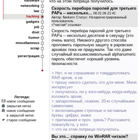
hardware
что на этом поприще получилось.
networking
Скорость перебора паролей для третьего
law
РАРа -- несколько...
06.01.06 21:41
hacking
Автор: flankerx Статус: Незарегистрированный
пользователь
gadgets
<
"чистая" ссылка
>
job
Скорость перебора паролей для третьего
dnet
РАРа -- несколько десятков в секунду (это
humor
очень мало). Никакого другого способа
miscellaneous
проломить парольную защиту в раровских
scrap
архивах пока не придумали. Так что даже
случайный восьмисимвольный alphanumeric
регистрация
пароль обеспечит хороший уровень
безопасности.
> Нет, я не спрашиваю о том
как
взломать
RAR архив, и не
> прошу никого сделать это для меня. Меня
интересует
> получилось ли у кого-нибудь когда-нибудь
взломать архив,
Легенда:
> запароленный, скажем, 20-ю случайными
новое сообщение
символами,
закрытая нитка
> включающими строчные и заглавные
новое сообщение
буквы, цифры, знаки
в закрытой нитке
> препинания и проч. хрень? Расскажите,
старое сообщение
пожалуйста, у кого
> что на этом поприще получилось.
Вы это... справку по WinRAR читали?