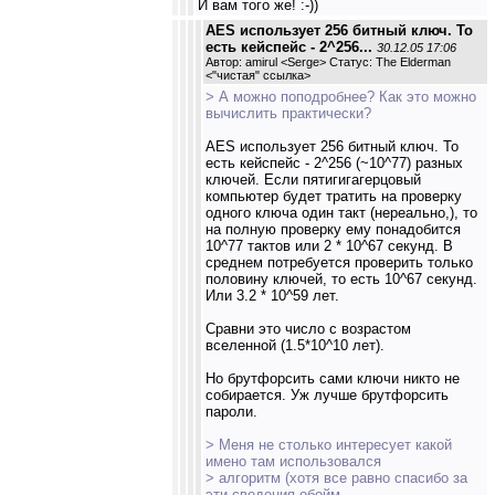
И вам того же! :-))
AES использует 256 битный ключ. То
есть кейспейс - 2^256...
30.12.05 17:06
Автор: amirul <Serge> Статус: The Elderman
<
"чистая" ссылка
>
> А можно поподробнее? Как это можно
вычислить практически?
AES использует 256 битный ключ. То
есть кейспейс - 2^256 (~10^77) разных
ключей. Если пятигигагерцовый
компьютер будет тратить на проверку
одного ключа один такт (нереально,), то
на полную проверку ему понадобится
10^77 тактов или 2 * 10^67 секунд. В
среднем потребуется проверить только
половину ключей, то есть 10^67 секунд.
Или 3.2 * 10^59 лет.
Сравни это число с возрастом
вселенной (1.5*10^10 лет).
Но брутфорсить сами ключи никто не
собирается. Уж лучше брутфорсить
пароли.
> Меня не столько интересует какой
имено там использовался
> алгоритм (хотя все равно спасибо за
эти сведения обойм