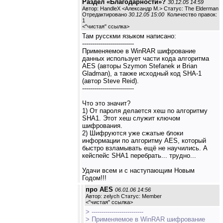
Раздел «Благодарности»?
30.12.05 14:59
Автор: HandleX <Александр М.> Статус: The Elderman
Отредактировано
30.12.05 15:00
Количество правок:
1
<
"чистая" ссылка
>
Там русскми языком написано:
--------------------------
Применяемое в WinRAR шифрование
данных использует части кода алгоритма
AES (авторы Szymon Stefanek и Brian
Gladman), а также исходный код SHA-1
(автор Steve Reid).
--------------------------
Что это значит?
1) От пароля делается хеш по алгоритму
SHA1. Этот хеш служит ключом
шифрования.
2) Шифруются уже сжатые блоки
информации по алгоритму AES, который
быстро взламывать ещё не научились. А
кейспейс SHA1 перебрать... трудно...
Удачи всем и с наступающим Новым
Годом!!!
про AES
06.01.06 14:56
Автор: zelych Статус: Member
<
"чистая" ссылка
>
> --------------------------
> Применяемое в WinRAR шифрование