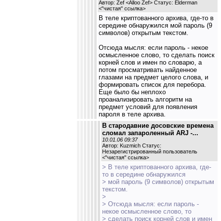
Автор: Zef <Alloo Zef> Статус: Elderman
<
"чистая" ссылка
>
В теле криптованного архива, где-то в
середине обнаружился мой пароль (9
символов) открытым текстом.
Отсюда мысля: если пароль - некое
осмысленное слово, то сделать поиск
корней слов и имен по словарю, а
потом просматривать найденное
глазами на предмет целого слова, и
формировать список для перебора.
Еще было бы неплохо
проанализировать алгоритм на
предмет условий для появления
пароля в теле архива.
В стародавние досовские времена
сломал запароленный ARJ -...
10.01.06 09:37
Автор: Kuzmich Статус:
Незарегистрированный пользователь
<
"чистая" ссылка
>
> В теле криптованного архива, где-
то в середине обнаружился
> мой пароль (9 символов) открытым
текстом.
>
> Отсюда мысля: если пароль -
некое осмысленное слово, то
> сделать поиск корней слов и имен