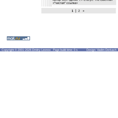
<
"чистая" ссылка
>
|
1
2
»
Copyright © 2001-2026 Dmitry Leonov
Page build time: 0 s
Design: Vadim Derkach