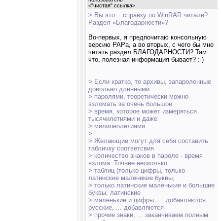
<
"чистая" ссылка
>
> Вы это... справку по WinRAR читали?
Раздел «Благодарности»?
Во-первых, я предпочитаю консольную
версию РАРа, а во вторых, с чего бы мне
читать раздел БЛАГОДАРНОСТИ? Там
что, полезная информация бывает? :-)
> Если кратко, то архивы, запароленные
довольно длинными
> паролями, теоретически можно
взломать за очень большое
> время, которое может измеряться
тысячилетиями и даже
> милионолетиями.
>
> Желающие могут для себя составить
табличку соответсвия
> количество знаков в пароле - время
взлома. Точнее несколько
> таблиц (только цифры, только
латинские маленикие буквы,
> только латинские маленькие и большие
буквы, латинские
> маленькие и цифры, ... добавляются
русские, ... добавляются
> прочие знаки, ... заканчиваем полным