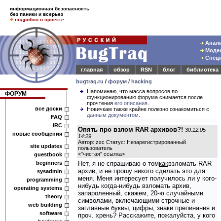
информационная безопасность
без паники и всерьез
подробно о проекте
Анали
Модел
Специ
главная
обзор
RSN
блог
библиотека
bugtraq.ru
/
форум
/
hacking
Напоминаю, что масса вопросов по
ФОРУМ
функционированию форума снимается после
прочтения
его описания
.
все доски
Новичкам также крайне полезно ознакомиться с
данным документом
.
FAQ
IRC
Опять про взлом RAR архивов?!
30.12.05
новые сообщения
14:29
Автор: zxc Статус: Незарегистрированный
site updates
пользователь
<
"чистая" ссылка
>
guestbook
beginners
Нет, я не спрашиваю о том
как
взломать RAR
архив, и не прошу никого сделать это для
sysadmin
меня. Меня интересует получилось ли у кого-
programming
нибудь когда-нибудь взломать архив,
operating systems
запароленный, скажем, 20-ю случайными
theory
символами, включающими строчные и
web building
заглавные буквы, цифры, знаки препинания и
software
проч. хрень? Расскажите, пожалуйста, у кого