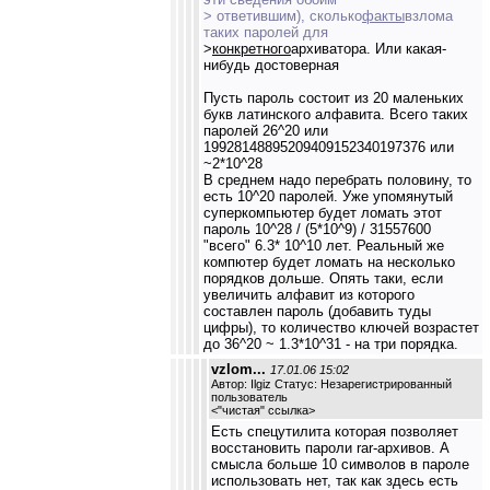
> ответившим), сколько
факты
взлома
таких паролей для
>
конкретного
архиватора. Или какая-
нибудь достоверная
Пусть пароль состоит из 20 маленьких
букв латинского алфавита. Всего таких
паролей 26^20 или
19928148895209409152340197376 или
~2*10^28
В среднем надо перебрать половину, то
есть 10^20 паролей. Уже упомянутый
суперкомпьютер будет ломать этот
пароль 10^28 / (5*10^9) / 31557600
"всего" 6.3* 10^10 лет. Реальный же
компютер будет ломать на несколько
порядков дольше. Опять таки, если
увеличить алфавит из которого
составлен пароль (добавить туды
цифры), то количество ключей возрастет
до 36^20 ~ 1.3*10^31 - на три порядка.
vzlom...
17.01.06 15:02
Автор: Ilgiz Статус: Незарегистрированный
пользователь
<
"чистая" ссылка
>
Есть спецутилита которая позволяет
восстановить пароли rar-архивов. А
смысла больше 10 символов в пароле
использовать нет, так как здесь есть