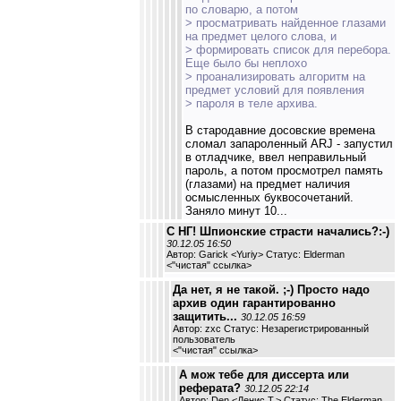
по словарю, а потом
> просматривать найденное глазами
на предмет целого слова, и
> формировать список для перебора.
Еще было бы неплохо
> проанализировать алгоритм на
предмет условий для появления
> пароля в теле архива.
В стародавние досовские времена
сломал запароленный ARJ - запустил
в отладчике, ввел неправильный
пароль, а потом просмотрел память
(глазами) на предмет наличия
осмысленных буквосочетаний.
Заняло минут 10...
С НГ! Шпионские страсти начались?:-)
30.12.05 16:50
Автор: Garick <Yuriy> Статус: Elderman
<
"чистая" ссылка
>
Да нет, я не такой. ;-) Просто надо
архив один гарантированно
защитить...
30.12.05 16:59
Автор: zxc Статус: Незарегистрированный
пользователь
<
"чистая" ссылка
>
А мож тебе для диссерта или
реферата?
30.12.05 22:14
Автор: Den <Денис Т.> Статус: The Elderman