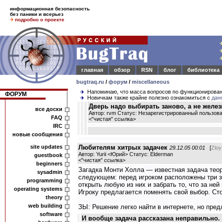
информационная безопасность
без паники и всерьез
подробно о проекте
главная
обзор
RSN
блог
библиотека
bugtraq.ru
/
форум
/
miscellaneous
Напоминаю, что масса вопросов по функционирова
ФОРУМ
Новичкам также крайне полезно ознакомиться с
дан
Дверь надо выбирать заново, а не желез
все доски
Автор: rvm Статус: Незарегистрированный пользов
FAQ
<
"чистая" ссылка
>
IRC
новые сообщения
site updates
Любителям хитрых задачек
29.12.05 00:01
[
Zlo
Автор: Yurii <Юрий> Статус: Elderman
guestbook
<
"чистая" ссылка
>
beginners
Загадка Монти Холла — известная задача теор
sysadmin
следующем: перед игроком расположены три за
programming
открыть любую из них и забрать то, что за не
operating systems
Игроку предлагается поменять свой выбор. Ст
theory
web building
ЗЫ: Решение легко найти в интернете, но пре
software
И вообще задача рассказана неправильно.