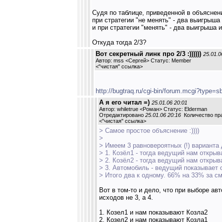
Судя по таблице, приведенной в объяснен
при стратегии "не менять" - два выигрыша
и при стратегии "менять" - два выигрыша и
Откуда тогда 2/3?
Вот секретный линк про 2/3 :))))))
25.01.0
Автор: mss <Сергей> Статус: Member
<
"чистая" ссылка
>
http://bugtraq.ru/cgi-bin/forum.mcgi?typ
А я его читал =)
25.01.06 20:01
Автор: whiletrue <Роман> Статус: Elderman
Отредактировано
25.01.06 20:16
Количество пра
<
"чистая" ссылка
>
> Самое простое объяснение :))))
>
> Имеем 3 равновероятных (!) варианта
> 1. Козёл1 - тогда ведущий нам открыв
> 2. Козёл2 - тогда ведущий нам открыв
> 3. Автомобиль - ведущий показывает 
> Итого два к одному. 66% на 33% за с
Вот в том-то и дело, что при выборе ав
исходов не 3, а 4.
1. Козел1 и нам показывают Козла2
2. Козел2 и нам показывают Козла1