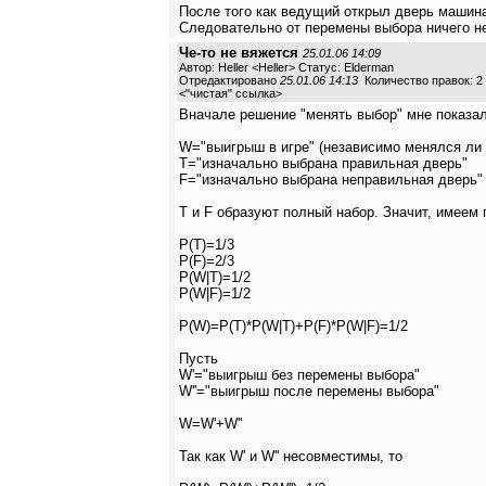
После того как ведущий открыл дверь машина 
Следовательно от перемены выбора ничего не
Че-то не вяжется
25.01.06 14:09
Автор: Heller <Heller> Статус: Elderman
Отредактировано
25.01.06 14:13
Количество правок: 2
<
"чистая" ссылка
>
Вначале решение "менять выбор" мне показало
W="выигрыш в игре" (независимо менялся ли
T="изначально выбрана правильная дверь"
F="изначально выбрана неправильная дверь"
T и F образуют полный набор. Значит, имеем
P(T)=1/3
P(F)=2/3
P(W|T)=1/2
P(W|F)=1/2
P(W)=P(T)*P(W|T)+P(F)*P(W|F)=1/2
Пусть
W'="выигрыш без перемены выбора"
W''="выигрыш после перемены выбора"
W=W'+W''
Так как W' и W'' несовместимы, то