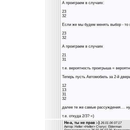
А проиграем в случаях:
23
32
Если же мы будем менять выбор - то 
23
32
А проиграем в случаях
21
31
т.е. вероятность проигрыша = вероятн
Теперь пусть Автомобиль за 2-й двер
12
13
31
32
далее те же самые рассуждения.... ну
т.е. откуда 2/3? =)
Не-а, ты не прав :-)
26.01.06 07:17
Автор: Heller <Heller> Статус: Elderman