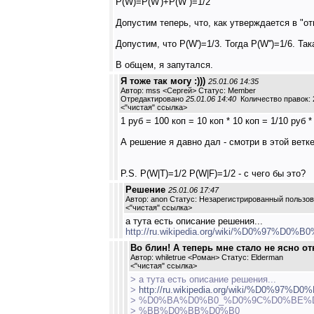
P(W)=P(W')+P(W'')=1/2
Допустим теперь, что, как утверждается в "от
Допустим, что P(W')=1/3. Тогда P(W'')=1/6. Так
В общем, я запутался.
Я тоже так могу :)))
25.01.06 14:35
Автор: mss <Сергей> Статус: Member
Отредактировано
25.01.06 14:40
Количество правок: 
<
"чистая" ссылка
>
1 руб = 100 коп = 10 коп * 10 коп = 1/10 руб *
А решение я давно дал - смотри в этой ветке
P.S. P(W|T)=1/2 P(W|F)=1/2 - с чего бы это?
Решение
25.01.06 17:47
Автор: anon Статус: Незарегистрированный пользо
<
"чистая" ссылка
>
а тута есть описание решения...
http://ru.wikipedia.org/wiki/%D
Во блин! А теперь мне стало не ясно от
Автор: whiletrue <Роман> Статус: Elderman
<
"чистая" ссылка
>
> а тута есть описание решения...
>
http://ru.wikipedia.org/wiki/%D0%9
> %D0%BA%D0%B0_%D0%9C%D0%BE%
> %BB%D0%BB%D0%B0