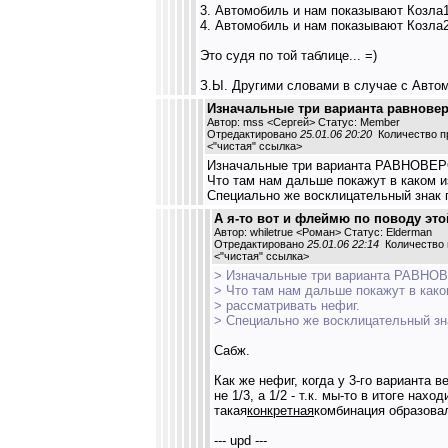
3. Автомобиль и нам показывают Козла
4. Автомобиль и нам показывают Козла
Это судя по той таблице... =)
З.Ы. Другими словами в случае с Автом
Изначальные три варианта равнове
Автор: mss <Сергей> Статус: Member
Отредактировано
25.01.06 20:20
Количество пр
<
"чистая" ссылка
>
Изначальные три варианта РАВНОВЕ
Что там нам дальше покажут в каком и
Специально же восклицательный знак п
А я-то вот и флеймю по поводу этой
Автор: whiletrue <Роман> Статус: Elderman
Отредактировано
25.01.06 22:14
Количество п
<
"чистая" ссылка
>
> Изначальные три варианта РАВН
> Что там нам дальше покажут в како
> рассматривать нефиг.
> Специально же восклицательный зна
Сабж.
Как же нефиг, когда у 3-го варианта в
не 1/3, а 1/2 - т.к. мы-то в итоге н
такая
конкретная
комбинация образова
--- upd ---