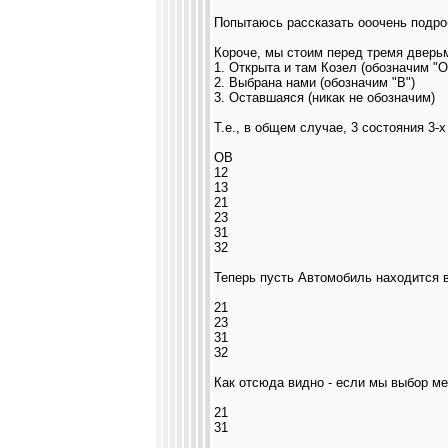
Попытаюсь рассказать ооочень подро
Короче, мы стоим перед тремя дверьми
1. Открыта и там Козел (обозначим "О
2. Выбрана нами (обозначим "В")
3. Оставшаяся (никак не обозначим)
Т.е., в общем случае, 3 состояния 3-х
ОВ
12
13
21
23
31
32
Теперь пусть Автомобиль находится в
21
23
31
32
Как отсюда видно - если мы выбор меня
21
31