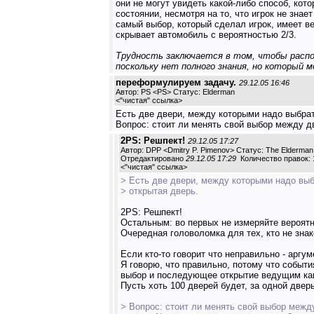
они не могут увидеть какой-либо способ, ко
состоянии, несмотря на то, что игрок не знае
самый выбор, который сделал игрок, имеет ве
скрывает автомобиль с вероятностью 2/3.
Трудность заключается в том, чтобы распо
поскольку нет полного знания, но который 
переформулируем задачу.
29.12.05 16:46
Автор: PS <PS> Статус: Elderman
<
"чистая" ссылка
>
Есть две двери, между которыми надо выбрат
Вопрос: стоит ли менять свой выбор между д
2PS: Решпект!
29.12.05 17:27
Автор: DPP <Dmitry P. Pimenov> Статус: The Elderman
Отредактировано
29.12.05 17:29
Количество правок: 
<
"чистая" ссылка
>
> Есть две двери, между которыми надо выб
> открытая дверь.
2PS: Решпект!
Остальным: во первых не измеряйте вероятн
Очередная головоломка для тех, кто не знако
Если кто-то говорит что неправильно - аргу
Я говорю, что правильно, потому что событ
выбор и последующее открытие ведущим как
Пусть хоть 100 дверей будет, за одной дверь
> Вопрос: стоит ли менять свой выбор меж