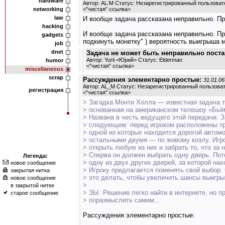
hardware
Автор: AL
/
M Статус: Незарегистрированный пользоват
networking
<
"чистая" ссылка
>
law
И вообще задача рассказана неправильно. Пр
hacking
И вообще задача рассказана неправильно. Пра
gadgets
подкинуть монетку" ) вероятность выигрыша м
job
dnet
Задача не может быть неправильно постав
Автор: Yurii <Юрий> Статус: Elderman
humor
<
"чистая" ссылка
>
miscellaneous
scrap
Рассуждения элементарно простые:
31.01.06
Автор: AL_M Статус: Незарегистрированный пользова
регистрация
<
"чистая" ссылка
>
> Загадка Монти Холла — известная задача т
> основанная на американском телешоу «Бьё
> Названа в честь ведущего этой передачи. З
> следующем: перед игроком расположены тр
> одной из которых находится дорогой автомо
> остальными двумя — по живому козлу. Игр
> открыть любую из них и забрать то, что за 
> Сперва он должен выбрать одну дверь. По
Легенда:
> одну из двух других дверей, за которой нах
новое сообщение
> Игроку предлагается поменять свой выбор. 
закрытая нитка
> это делать, чтобы увеличить шансы выигр
новое сообщение
>
в закрытой нитке
> ЗЫ: Решение легко найти в интернете, но 
старое сообщение
> поразмыслить самим...
Рассуждения элементарно простые: