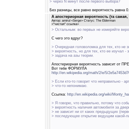
> через N минут после первого выбора?
Без разницы, все равно вероятность равна 0.
А апостериорная вероятность (та самая
Автор: amirul <Serge> Статус: The Elderman
<
"чистая" ссылка
>
> Остальным: во первых не измеряйте веро
С чего это вдруг?
> Очередная головоломка для тех, кто не з
> вероятность, но для тех, кто ее изучал -
> задача на азы теории.
Апостериорная вероятность зависит от П
Вот тебе ФОРМУЛА
http://en.wikipedia.org/math/2/e/5/2e5a7453
> Если кто-то говорит что неправильно - ар
> что-то непонимаю.
Ссылка:
http://en.wikipedia.org/wiki/Monty_ha
> Я говорю, что правильно, потому что соб
> вероятность наличия автомобиля за две
> не зависит ни от каких предыдущих (пер
> последующее открытие ведущим какой-ли