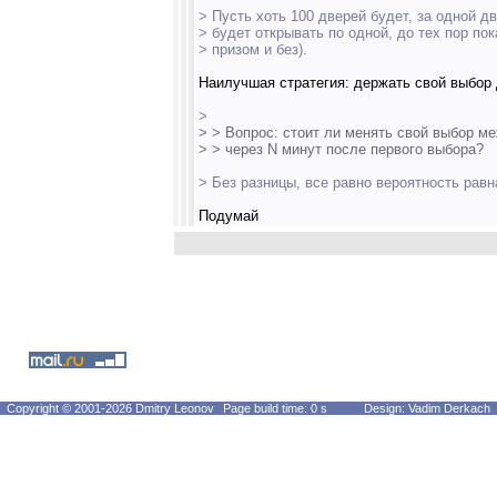
> Пусть хоть 100 дверей будет, за одной д
> будет открывать по одной, до тех пор пок
> призом и без).
Наилучшая стратегия: держать свой выбор д
>
> > Вопрос: стоит ли менять свой выбор м
> > через N минут после первого выбора?
> Без разницы, все равно вероятность равна
Подумай
Copyright © 2001-2026 Dmitry Leonov
Page build time: 0 s
Design: Vadim Derkach