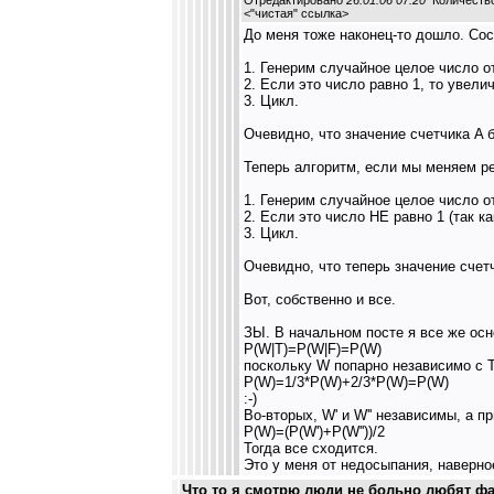
Отредактировано
26.01.06 07:20
Количество
<
"чистая" ссылка
>
До меня тоже наконец-то дошло. Со
1. Генерим случайное целое число от
2. Если это число равно 1, то увели
3. Цикл.
Очевидно, что значение счетчика A б
Теперь алгоритм, если мы меняем р
1. Генерим случайное целое число от
2. Если это число НЕ равно 1 (так к
3. Цикл.
Очевидно, что теперь значение счетч
Вот, собственно и все.
ЗЫ. В начальном посте я все же осн
P(W|T)=P(W|F)=P(W)
поскольку W попарно независимо c T
P(W)=1/3*P(W)+2/3*P(W)=P(W)
:-)
Во-вторых, W' и W'' независимы, а 
P(W)=(P(W')+P(W''))/2
Тогда все сходится.
Это у меня от недосыпания, наверное
Что то я смотрю люди не больно любят фан