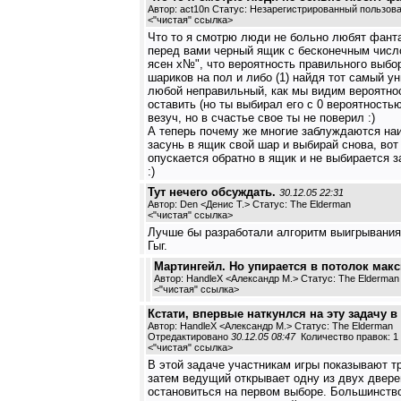
Автор: act10n Статус: Незарегистрированный пользов
<
"чистая" ссылка
>
Что то я смотрю люди не больно любят фанта
перед вами черный ящик с бесконечным число
ясен х№", что вероятность правильного выбор
шариков на пол и либо (1) найдя тот самый ун
любой неправильный, как мы видим вероятност
оставить (но ты выбирал его с 0 вероятность
везуч, но в счастье свое ты не поверил :)
А теперь почему же многие заблуждаются наив
засунь в ящик свой шар и выбирай снова, вот
опускается обратно в ящик и не выбирается з
:)
Тут нечего обсуждать.
30.12.05 22:31
Автор: Den <Денис Т.> Статус: The Elderman
<
"чистая" ссылка
>
Лучше бы разработали алгоритм выигрывания 
Гыг.
Мартингейл. Но упирается в потолок макс
Автор: HandleX <Александр М.> Статус: The Elderman
<
"чистая" ссылка
>
Кстати, впервые наткунлся на эту задачу 
Автор: HandleX <Александр М.> Статус: The Elderman
Отредактировано
30.12.05 08:47
Количество правок: 1
<
"чистая" ссылка
>
В этой задаче участникам игры показывают три
затем ведущий открывает одну из двух дверей
остановиться на первом выборе. Большинство