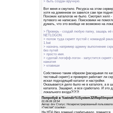
> быть создан вручную.
Вот меня и смутило. Ресурса на этом сервер
хотя на доменном он завелся сам при подня
Похожих каталогов не было. Смотрел хелп -
путевого не написано. Поисковики не помогл
думать, что это вообще не возможно на лок
> Проверь - создай любую папку, зашарь её 
NETLOGON.
> полож туда скрипт пустой с командой pau
1.bat
> назначь например админу выполнение скри
без путей
> просто имя.
> сделай логофф-логон - запустится скрипт
нажатия
> клавиши
Собственно таким образом (расидывая по ка
тестовый скрипт) и проверял работает ли скр
искал подходящий каталог и настройки.
Оказывается дело было не в каталоге, а в ш
каталога. Зашарил, и все сработало. И это 
локального входа?!?!?!
Попробуй в %windir%\System32\Repl\Import
01.06.06 18:54
Автор: dvv Статус: Незарегистрированный пользовате
<
"чистая" ссылка
>
На НТ4 (без домена) срабатывало, помнится..