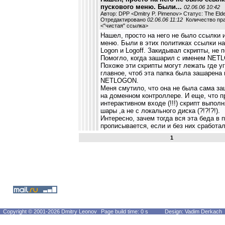
пускового меню. Были...
02.06.06 10:42
Автор: DPP <Dmitry P. Pimenov> Статус: The El
Отредактировано
02.06.06 11:12
Количество пра
<
"чистая" ссылка
>
Нашел, просто на него не было ссылки 
меню. Были в этих политиках ссылки на
Logon и Logoff. Закидывал скрипты, не 
Помогло, когда зашарил с именем NET
Похоже эти скрипты могут лежать где у
главное, чтоб эта папка была зашарена
NETLOGON.
Меня смутило, что она не была сама за
на доменном контроллере. И еще, что п
интерактивном входе (!!!) скрипт выполн
шары ,а не с локального диска (?!?!?!).
Интересно, зачем тогда вся эта беда в 
прописывается, если и без них сработал
1
Copyright © 2001-2026 Dmitry Leonov
Page build time: 0 s
Design: Vadim Derkach