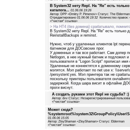
В System32 нету Repl. На "Re" есть только
каталога...
01.06.06 19:26
Автор: DPP <Dmitry P. Pimenov> Статус: The Elderman
Отредактировано
01.06.06 19:32
Количество правок: 
<
"чистая" ссылка
>
> На НТ4 (без домена) срабатывало, помнитс
В System32 нету Repl. На "Re" есть только д
ReinstallBackups и reminst.
Нужно, чтоб у удаленных клиентов lpt пере
батником для ДОСовских прог.
У доменных и так все работает. Сам допер п
Netlogon, в нее нужный батник и подложил и
пользователя в "Logon Script" прописал имя
Удаленные не коннектятся к доменному серв
мэпятся. Мэп работает по net use x: \\server\
/persystent:yes. Мэп принтера так не срабаты
поскольку принтеры пользователя онлайнятс
задержкой. Когда шара висит в офлайне ДО
проги виснут.
А создать руками этот Repl не судьба? :)
Автор: dvv Статус: Незарегистрированный пользов
<
"чистая" ссылка
>
Может сюда?
%systemroot%\system32\GroupPolicy\User\S
01.06.06 15:05
Автор: ZloyShaman <ZloyShaman> Статус: Elderman
<
"чистая" ссылка
>