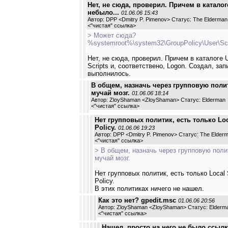
Нет, не сюда, проверил. Причем в каталог
небыло...
01.06.06 15:43
Автор: DPP <Dmitry P. Pimenov> Статус: The Elderman
<
"чистая" ссылка
>
> Может сюда?
%systemroot%\system32\GroupPolicy\User\Scr
Нет, не сюда, проверил. Причем в каталоге 
Scripts и, соответствено, Logon. Создал, зап
выполнилось.
В общем, назначь через групповую поли
мучай мозг.
01.06.06 18:14
Автор: ZloyShaman <ZloyShaman> Статус: Elderman
<
"чистая" ссылка
>
Нет групповых политик, есть только Loc
Policy.
01.06.06 19:23
Автор: DPP <Dmitry P. Pimenov> Статус: The Elder
<
"чистая" ссылка
>
> В общем, назначь через групповую поли
мучай мозг.
Нет групповых политик, есть только Local 
Policy.
В этих политиках ничего не нашел.
Как это нет? gpedit.msc
01.06.06 20:56
Автор: ZloyShaman <ZloyShaman> Статус: Elderm
<
"чистая" ссылка
>
Нашел, просто на него не было ссылк