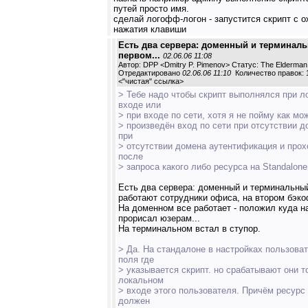
путей просто имя.
сделай логофф-логон - запустится скрипт с 
нажатия клавиши
Есть два сервера: доменный и терминаль
первом...
02.06.06 11:08
Автор: DPP <Dmitry P. Pimenov> Статус: The Elderman
Отредактировано
02.06.06 11:10
Количество правок: 
<
"чистая" ссылка
>
> Тебе надо чтобы скрипт выполнялся при 
входе или
> при входе по сети, хотя я не пойму как мо
> произведён вход по сети при отсутствии д
при
> отсутствии домена аутентификация и прох
после
> запроса какого либо ресурса на Standalone
Есть два сервера: доменный и терминальны
работают сотрудники офиса, на втором бэко
На доменном все работает - положил куда н
прорисал юзерам...
На терминальном встал в ступор.
> Да. На стандалоне в настройках пользова
поля где
> указывается скрипт. но срабатывают они т
локальном
> входе этого пользователя. Причём ресурс 
должен