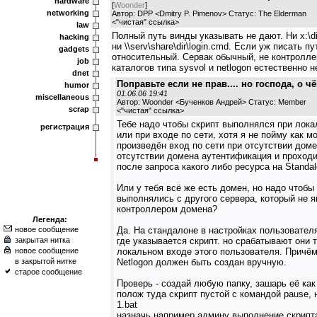
hardware
[
Woonder
]
networking
Автор: DPP <Dmitry P. Pimenov> Статус: The Elderman
<
"чистая" ссылка
>
law
Полный путь винды указывать не дают. Ни x:\dir
hacking
ни \\serv\share\dir\login.cmd. Если уж писать пу
gadgets
относительный. Сервак обычный, не контролле
job
каталогов типа sysvol и netlogon естественно н
dnet
Поправьте если не прав.... но господа, о 
humor
01.06.06 19:41
miscellaneous
Автор: Woonder <Бученков Андрей> Статус: Member
scrap
<
"чистая" ссылка
>
Тебе надо чтобы скрипт выполнялся при лок
регистрация
или при входе по сети, хотя я не пойму как м
произведён вход по сети при отсутствии доме
отсутствии домена аутентификация и проходи
после запроса какого либо ресурса на Standal
Или у тебя всё же есть домен, но надо чтобы
выполнялись с другого сервера, который не 
контроллером домена?
Легенда:
новое сообщение
Да. На стандалоне в настройках пользовател
закрытая нитка
где указывается скрипт. но срабатывают они 
новое сообщение
локальном входе этого пользователя. Причём
в закрытой нитке
Netlogon должен быть создан вручную.
старое сообщение
Проверь - создай любую папку, зашарь её к
полож туда скрипт пустой с командой pause,
1.bat
назначь например админу выполнение скрипта