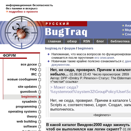
информационная безопасность
без паники и всерьез
подробно о проекте
Ана
Мод
Спе
главная
обзор
RSN
блог
библиотека
bugtraq.ru
/
форум
/
beginners
Напоминаю, что масса вопросов по функционирова
ФОРУМ
снимается после прочтения
его описания
.
Новичкам также крайне полезно ознакомиться с
дан
все доски
документом
.
FAQ
Нет, не сюда, проверил. Причем в каталог
небыло...
IRC
01.06.06 15:43
Число просмотров: 2859
Автор: DPP <Dmitry P. Pimenov> Статус: The Elderman
новые сообщения
<
"чистая" ссылка
>
site updates
> Может сюда?
%systemroot%\system32\GroupPolicy\User\Scr
guestbook
beginners
Нет, не сюда, проверил. Причем в каталоге 
sysadmin
Scripts и, соответствено, Logon. Создал, зап
programming
выполнилось.
operating systems
<
beginners
>
theory
web building
В какой каталог Виндовс2000 надо закинуть 
software
чтоб он выполнялся как логин скрипт?
01.06