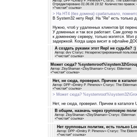
Автор: DPP <Dmitry P. Pimenov> Статус: The Elderman
Отредактировано
01.06.06 19:32
Количество правок: 
<
"чистая" ссылка
>
> На НТ4 (без домена) срабатывало, помнитс
В System32 нету Repl. На "Re" есть только дв
Нужно, чтоб у удаленных клиентов lpt пере
У доменных и так все работает. Сам допер п
к доменному серверу, только мэпятся. Мэп ра
задержкой. Когда шара висит в офлайне ДОС
А создать руками этот Repl не судьба? :)
Автор: dvv Статус: Незарегистрированный пользов
<
"чистая" ссылка
>
Может сюда? %systemroot%\system32\GroupP
Автор: ZloyShaman <ZloyShaman> Статус: Elderman
<
"чистая" ссылка
>
Нет, не сюда, проверил. Причем в каталог
Автор: DPP <Dmitry P. Pimenov> Статус: The Elderman
<
"чистая" ссылка
>
> Может сюда? %systemroot%\system32\Group
Нет, не сюда, проверил. Причем в каталоге U
В общем, назначь через групповую полит
Автор: ZloyShaman <ZloyShaman> Статус: Elderman
<
"чистая" ссылка
>
Нет групповых политик, есть только Loca
Автор: DPP <Dmitry P. Pimenov> Статус: The Elder
<
"чистая" ссылка
>