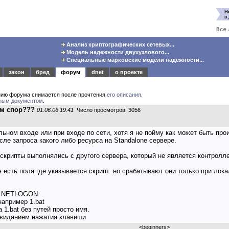
Анализ криптографических сетевых...
Модель надежности двухузлового...
Специальные марковские модели надежности...
закон
бред
форум
dnet
о проекте
нию форума снимается после прочтения
его описания
.
ным документом
.
чём спор???
01.06.06 19:41
Число просмотров: 3056
ьном входе или при входе по сети, хотя я не пойму как может быть про
ле запроса какого либо ресурса на Standalone сервере.
ы скрипты выполнялись с другого сервера, который не является контрол
 есть поля где указывается скрипт. но срабатывают они только при лок
ак NETLOGON.
например 1.bat
1.bat без путей просто имя.
ожиданием нажатия клавиши
<
beginners
>