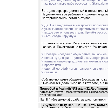
> запроса какого либо ресурса на Standalone
Есть два сервера: доменный и терминальный
На доменном все работает - положил куда н
На терминальном встал в ступор.
> Да. На стандалоне в настройках пользоват
> указывается скрипт. но срабатывают они 
> входе этого пользователя. Причём ресурс
> быть создан вручную.
Вот меня и смутило. Ресурса на этом сервер
написано. Поисковики не помогли. Уж начал
> Проверь - создай любую папку, зашарь е
> полож туда скрипт пустой с командой paus
> назначь например админу выполнение скрип
> просто имя.
> сделай логофф-логон - запустится скрипт
> клавиши
Собственно таким образом (расидывая по кат
Оказывается дело было не в каталоге, а в ш
Попробуй в %windir%\System32\Repl\Import
Автор: dvv Статус: Незарегистрированный пользовате
<
"чистая" ссылка
>
На НТ4 (без домена) срабатывало, помнится..
В System32 нету Repl. На "Re" есть только 