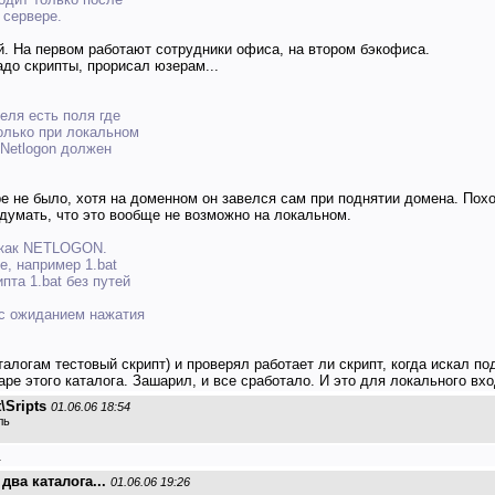
 сервере.
. На первом работают сотрудники офиса, на втором бэкофиса.
адо скрипты, прорисал юзерам...
еля есть поля где
только при локальном
 Netlogon должен
е не было, хотя на доменном он завелся сам при поднятии домена. Похо
 думать, что это вообще не возможно на локальном.
ё как NETLOGON.
e, например 1.bat
та 1.bat без путей
 с ожиданием нажатия
алогам тестовый скрипт) и проверял работает ли скрипт, когда искал по
аре этого каталога. Зашарил, и все сработало. И это для локального вхо
\Sripts
01.06.06 18:54
ль
.
два каталога...
01.06.06 19:26