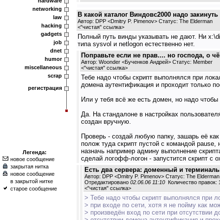
hardware
networking
В какой каталог Виндовс2000 надо закинуть
law
Автор: DPP <Dmitry P. Pimenov> Статус: The Elderman
hacking
<
"чистая" ссылка
>
gadgets
Полный путь винды указывать не дают. Ни x:\dir
job
типа sysvol и netlogon естественно нет.
dnet
Поправьте если не прав.... но господа, о 
humor
Автор: Woonder <Бученков Андрей> Статус: Member
miscellaneous
<
"чистая" ссылка
>
scrap
Тебе надо чтобы скрипт выполнялся при локал
домена аутентификация и проходит только пос
регистрация
Или у тебя всё же есть домен, но надо чтоб
Да. На стандалоне в настройках пользователя
создан вручную.
Проверь - создай любую папку, зашарь её к
полож туда скрипт пустой с командой pause, 
назначь например админу выполнение скрипта 
Легенда:
сделай логофф-логон - запустится скрипт с 
новое сообщение
закрытая нитка
Есть два сервера: доменный и терминаль
новое сообщение
Автор: DPP <Dmitry P. Pimenov> Статус: The Elderman
в закрытой нитке
Отредактировано
02.06.06 11:10
Количество правок: 
<
"чистая" ссылка
>
старое сообщение
> Тебе надо чтобы скрипт выполнялся при л
> при входе по сети, хотя я не пойму как мо
> произведён вход по сети при отсутствии д
> отсутствии домена аутентификация и прох