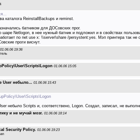
4
я...
а каталога ReinstallBackups и reminst.
назначались батником для ДОСовских прог.
о шаре Netlogon, в нее нужный батник и подложил и в свойствах пользов
ботает по net use x: \\server\share /persystent:yes. Мэп принтера так 
овские проги виснут.
01.06.06 19:36
атель
olicy\User\Scripts\Logon
01.06.06 15:05
е User небыло...
01.06.06 15:43
Policy\User\Scripts\Logon
ser небыло Scripts и, соответствено, Logon. Создал, записал, не выполн
ику и не мучай мозг.
01.06.06 18:14
l Security Policy.
01.06.06 19:23
man