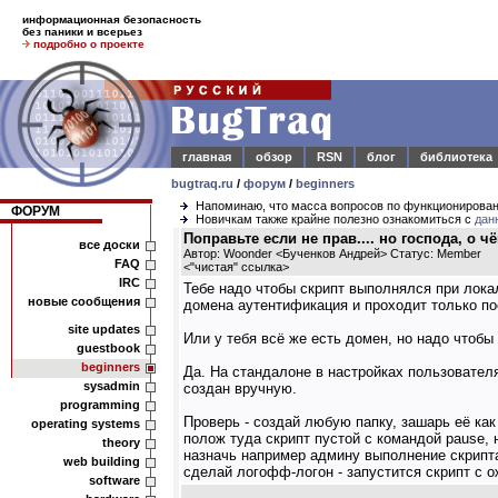
информационная безопасность
без паники и всерьез
подробно о проекте
главная
обзор
RSN
блог
библиотека
bugtraq.ru
/
форум
/
beginners
Напоминаю, что масса вопросов по функционирова
ФОРУМ
Новичкам также крайне полезно ознакомиться с
дан
Поправьте если не прав.... но господа, о 
все доски
Автор: Woonder <Бученков Андрей> Статус: Member
FAQ
<
"чистая" ссылка
>
IRC
Тебе надо чтобы скрипт выполнялся при локал
новые сообщения
домена аутентификация и проходит только пос
site updates
Или у тебя всё же есть домен, но надо чтоб
guestbook
beginners
Да. На стандалоне в настройках пользователя
sysadmin
создан вручную.
programming
Проверь - создай любую папку, зашарь её к
operating systems
полож туда скрипт пустой с командой pause, 
theory
назначь например админу выполнение скрипта 
web building
сделай логофф-логон - запустится скрипт с 
software