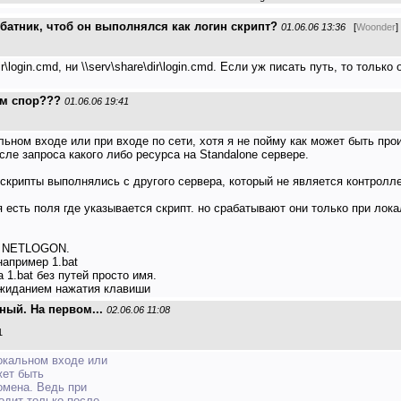
 батник, чтоб он выполнялся как логин скрипт?
01.06.06 13:36
[
Woonder
]
\login.cmd, ни \\serv\share\dir\login.cmd. Если уж писать путь, то толь
чём спор???
01.06.06 19:41
ьном входе или при входе по сети, хотя я не пойму как может быть про
ле запроса какого либо ресурса на Standalone сервере.
ы скрипты выполнялись с другого сервера, который не является контрол
 есть поля где указывается скрипт. но срабатывают они только при лок
ак NETLOGON.
например 1.bat
1.bat без путей просто имя.
ожиданием нажатия клавиши
ный. На первом...
02.06.06 11:08
1
окальном входе или
жет быть
омена. Ведь при
одит только после