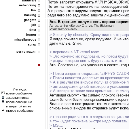
hardware
Потом запретят открывать \\.\PHYSICALDRIVE? 
networking
Потом начнется давление на производителей
law
А в результате вирусы получат огромное пре
ради чего это задумано защита лицензионных
hacking
gadgets
Ага. В третьем волуме есть первая версия
job
Автор: amirul <Serge> Статус: The Elderman
<
"чистая" ссылка
>
dnet
> Security by obscurity. Сразу видно что раз
humor
Я когда почитал ее, сразу подумал: И на что
miscellaneous
дети малые, блин.
scrap
регистрация
> перевели в NT kernel team.
> Это конечно мс подправит, но потом будут
> дыры, которые опять будут латать и тп...
Ага. Собственно, как указанно в сабже - год
> Потом запретят открывать \\.\PHYSICALDRIV
> Потом начнется давление на производител
> А в результате вирусы получат огромное 
> антивирусами ценой некоторого усложнени
Легенда:
> Антивири то такие хаки применять не смог
новое сообщение
Антивири смогут - ты сильно плохого (верне
закрытая нитка
Если бы они были принципиальными сторонни
новое сообщение
Больше всего пострадают как мне кажется ч
в закрытой нитке
спираченных виндов по старинке будут испо
старое сообщение
> главное ради чего это задумано защита 
> тож будет похакана быстро надо полагать
> MS....