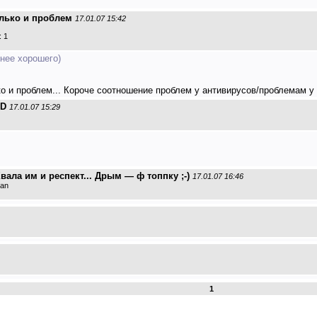
олько и проблем
17.01.07 15:42
 1
рнее хорошего)
ко и проблем... Короче соотношение проблем у антивирусов/проблемам у
VD
17.01.07 15:29
Хвала им и респект... Дрым — ф топпку ;-)
17.01.07 16:46
man
1