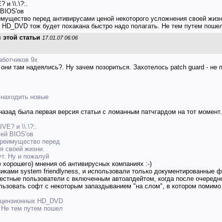
и \\.\?:.
 BIOS'ов
имущество перед антивирусами ценой некоторого усложнения своей жизни
 HD_DVD тож будет похакана быстро надо полагать. Не тем путем пошел
 этой статьи
17.01.07 06:06
работчиков 9х
 они там надеялись?. Ну зачем позориться. Захотелось patch guard - не 
 находить новые
 назад была первая версия статьи с ломанным патчгардом на тот момент. 
E? и \\.\?:.
ей BIOS'ов
преимущество перед
я своей жизни.
ут. Ну и пожалуй
е хорошего) мнения об антивирусных компаниях :-)
ками system friendlyness, и использовали только документированные ф
естные пользователи с включенным автоапдейтом, когда после очередно
льзовать софт с некоторым запаздыванием "на слом", в котором помимо
лицензионных HD_DVD
. Не тем путем пошел