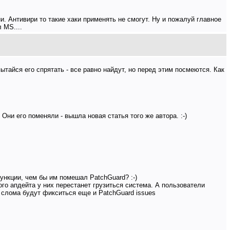
. Антивири то такие хаки применять не смогут. Ну и пожалуй главное
 MS....
пытайся его спрятать - все равно найдут, но перед этим посмеются. Как
Они его поменяли - вышла новая статья того же автора. :-)
ункции, чем бы им помешал PatchGuard? :-)
го апдейта у них перестанет грузиться система. А пользователи
 слома будут фикситься еще и PatchGuard issues