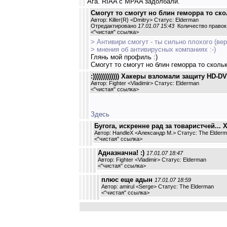
Ага. RIAA с MPAA задолбали.
Смогут то смогут но блин геморра то ск
Автор: Killer{R} <Dmitry> Статус: Elderman
Отредактировано
17.01.07 15:43
Количество правок:
<
"чистая" ссылка
>
> Антивири смогут - ты сильно плохого (ве
> мнения об антивирусных компаниях :-)
Глянь мой профиль :)
Смогут то смогут но блин геморра то сколь
:))))))))))))) Хакеры взломали защиту HD-D
Автор: Fighter <Vladimir> Статус: Elderman
<
"чистая" ссылка
>
Здесь
Бугога, искренне рад за товаристчей... 
Автор: HandleX <Александр М.> Статус: The Elder
<
"чистая" ссылка
>
Адназначна! :)
17.01.07 18:47
Автор: Fighter <Vladimir> Статус: Elderman
<
"чистая" ссылка
>
плюс еще адын
17.01.07 18:59
Автор: amirul <Serge> Статус: The Elderman
<
"чистая" ссылка
>