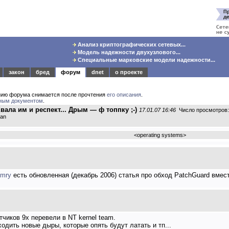
Анализ криптографических сетевых...
Модель надежности двухузлового...
Специальные марковские модели надежности...
закон
бред
форум
dnet
о проекте
нию форума снимается после прочтения
его описания
.
ным документом
.
Хвала им и респект... Дрым — ф топпку ;-)
17.01.07 16:46
Число просмотров:
man
<
operating systems
>
umry
есть обновленная (декабрь 2006) статья про обход PatchGuard вмест
отчиков 9х перевели в NT kernel team.
ходить новые дыры, которые опять будут латать и тп...