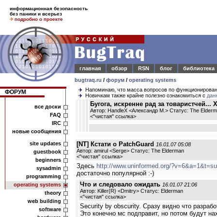
информационная безопасность
без паники и всерьез
подробно о проекте
главная
обзор
RSN
блог
библиотека
bugtraq.ru
/
форум
/
operating systems
Напоминаю, что масса вопросов по функционирова
ФОРУМ
Новичкам также крайне полезно ознакомиться с
дан
Бугога, искренне рад за товаристчей... 
все доски
Автор: HandleX <Александр М.> Статус: The Elder
FAQ
<
"чистая" ссылка
>
IRC
новые сообщения
site updates
[NT] Кстати о PatchGuard
16.01.07 05:08
Автор: amirul <Serge> Статус: The Elderman
guestbook
<
"чистая" ссылка
>
beginners
Здесь
http://www.uninformed.org/?v=6&a=1&t=s
sysadmin
достаточно популярной :-)
programming
Что и следовало ожидать
operating systems
16.01.07 21:06
Автор: Killer{R} <Dmitry> Статус: Elderman
theory
<
"чистая" ссылка
>
web building
Security by obscurity. Сразу видно что разраб
software
Это конечно мс подправит, но потом будут на