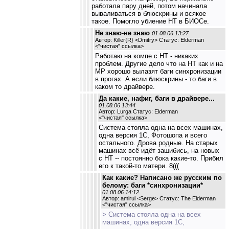
работала пару дней, потом начинала
вываливаться в блюскрины и всякое
такое. Помогло убиение НТ в БИОСе.
Не знаю-не знаю
01.08.06 13:27
Автор: Killer{R} <Dmitry> Статус: Elderman
<
"чистая" ссылка
>
Работаю на компе с НТ - никаких
проблем. Другие дело что на НТ как и на
MP хорошо вылазят баги синхронизации
в прогах. А если блюскрины - то баги в
каком то драйвере.
Да какие, нафиг, баги в драйвере...
01.08.06 13:44
Автор: Lurga Статус: Elderman
<
"чистая" ссылка
>
Система стояла одна на всех машинах,
одна версия 1С, Фотошопа и всего
остального. Дрова родные. На старых
машинах всё идёт зашибись, на новых
с НТ -- постоянно бока какие-то. Прибил
его к такой-то матери. 8(((
Как какие? Написано же русским по
белому: баги *синхронизации*
01.08.06 14:12
Автор: amirul <Serge> Статус: The Elderman
<
"чистая" ссылка
>
> Система стояла одна на всех
машинах, одна версия 1С,