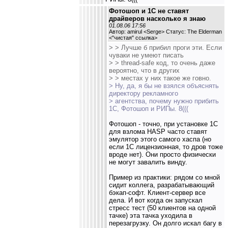
Фотошоп и 1С не ставят
драйверов насколько я знаю
01.08.06 17:56
Автор: amirul <Serge> Статус: The Elderman
<
"чистая" ссылка
>
> > Лучше б прибил проги эти. Если
чуваки не умеют писать
> > thread-safe код, то очень даже
вероятно, что в других
> > местах у них такое же говно.
> Ну, да, я бы не взялся объяснять
директору рекламного
> агентства, почему нужно прибить
1С, Фотошоп и РИПы. 8(((
Фотошоп - точно, при установке 1С
для взлома HASP часто ставят
эмулятор этого самого хаспа (но
если 1С лицензионная, то дров тоже
вроде нет). Они просто физически
не могут завалить винду.
Пример из практики: рядом со мной
сидит коллега, разрабатывающий
бэкап-софт. Клиент-сервер все
дела. И вот когда он запускал
стресс тест (50 клиентов на одной
тачке) эта тачка уходила в
перезагрузку. Он долго искал багу в