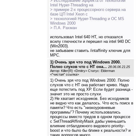
> Исследование эффекта от технологии
Intel Hyper-Threading на
> примере 2-х процессорного сервера на
базе ЦП Intel Xeon с
> технологией Hyper-Threading и ОС MS
Windows 2000
> П.А. Рахман
использовал Intel 640 HT, но отказался
всилу глючности и перешел на intel 940 DC
(Win2003).
не забываем ставить /intaffinity ключик для
MPC.
1) Очень зря что под Windows 2000.
Полно слухов что с HT она...
28.06.06 21:25
Автор: Killer{R} <Dmitry> Статус: Elderman
<
"чистая" ссылка
>
1) Очень зря что под Windows 2000. Полно
слухов что с HT она работает криво. Надо
еще потестить под ХР. Если будет разница -
значит это не просто слухи.
2) Не хватает исходников. Без исходников
не видно что как делалось. Что есть поиск в
памяти? Что есть "низкоуровневые
программы"? Почему использовались
процессы вместо тредов в одном процессе
с SetThreadAffinityMask дабы уменьшить
влияние отбалдежного видового priority-
boost и что было бы ближе к реальности? и
таких вопросов много...