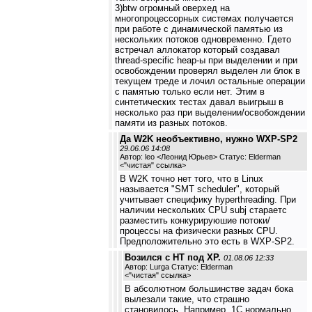
3)btw огромный оверхед на
многопроцессорных системах получается
при работе с динамической памятью из
нескольких потоков одновременно. Гдето
встречал аллокатор который создавал
thread-specific heap-ы при выделении и при
освобождении проверял выделен ли блок в
текущем треде и лочил остальные операции
с памятью только если нет. Этим в
синтетических тестах давал выигрыш в
несколько раз при выделении/освобождении
памяти из разных потоков.
Да W2K необъективно, нужно WXP-SP2
29.06.06 14:08
Автор: leo <Леонид Юрьев> Статус: Elderman
<
"чистая" ссылка
>
В W2K точно нет того, что в Linux
называется "SMT scheduler", который
учитывает специфику hyperthreading. При
наличии нескольких CPU subj стараетс
разместить конкурируюшие потоки/
процессы на физически разных CPU.
Предположительно это есть в WXP-SP2.
Возился с НТ под ХР.
01.08.06 12:33
Автор: Lurga Статус: Elderman
<
"чистая" ссылка
>
В абсолютном большинстве задач бока
вылезали такие, что страшно
становилось. Например, 1С нормально