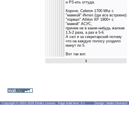
и PS-ить оттуда.
Короче, Celeron 1700 Mhz с
"мамкой" Интел (где все встроено)
"порвал" Athlon XP 1900+ с
"мамой" АСУС,
причем не в какие-нибудь жалкие
1,5-2 раза, а раз в 5-6.
А сел я за секретарский потому
что на каждую полосу уходило
минут по 5.
Вот так вот.
1
Copyright © 2001-2026 Dmitry Leonov
Page build time: 0 s
Design: Vadim Derkach