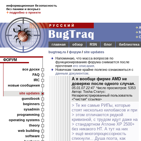
информационная безопасность
без паники и всерьез
подробно о проекте
А
М
С
главная
обзор
RSN
блог
библиотека
bugtraq.ru
/
форум
/
site updates
Напоминаю, что масса вопросов по
ФОРУМ
функционированию форума снимается после
прочтения
его описания
.
все доски
Новичкам также крайне полезно ознакомиться с
данным документом
.
FAQ
А я вообще фирме AMD не
IRC
доверяю после одного случая.
новые сообщения
05.01.07 22:47
Число просмотров: 5353
Автор: Tosha Статус:
site updates
Незарегистрированный пользователь
guestbook
<
"чистая" ссылка
>
beginners
> Те же самые РИПы, которые
sysadmin
стоят несколько килобаксов и при
> этом отличаются редкой
programming
кривизной, с трудом идут даже на
operating systems
> стандартном Атлоне ХР 2500+
theory
без никакого НТ. А тут на них
web building
> ещё многопроцессорность
software
спихнули... Душа поэта, как