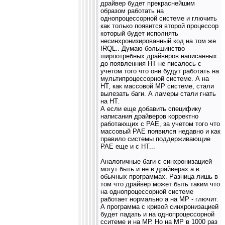
драйвер будет прекраснейшим
образом работать на
однопроцессорной системе и глючить
как только появится второй процессор
который будет исполнять
несинхронизированный код на том же
IRQL.. Думаю большинство
ширпотребных драйверов написанных
до появленния НТ не писалось с
учетом того что они будут работать на
мультипроцессорной системе. А на
НТ, как массовой МР системе, стали
вылезать баги. А ламеры стали гнать
на НТ.
А если еще добавить специфику
написания драйверов корректно
работающих с PAE, за учетом того что
массовый РАЕ появился недавно и как
правило системы поддерживающие
РАЕ еще и с НТ...
Аналогичные баги с синхронизацией
могут быть и не в драйверах а в
обычных программах. Разница лишь в
том что драйвер может быть таким что
на однопроцессорной системе
работает нормально а на МР - глючит.
А программа с кривой синхронизацией
будет падать и на однопроцессорной
сситеме и на МР. Но на МР в 1000 раз