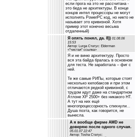
если прога на это не рассчитана -
это беда не архитектуры. В конце
концов интел процессоры не могут
исполнять PowerPC код, но никто не
называет это кривизной. Хотя
пример этот конечно весьма
отдаленный)
Я опять понял, да. 8))
01.08.06
15:53
Автор: Lurga Статус: Elderman
<
"чистая" ссылка
>
Я и не виню архитектуру. Просто
вся эта байда бралась в основном
для теста. Не заработала -- фиг с
ней.
Те же самые РИПы, которые стоят
несколько килобаксов и при этом
отличаются редкой кривизной, с
трудом идут даже на стандартном
Атлоне ХР 2500+ без никакого НТ.
А тут на них ещё
многопроцессорность спихнули...
Душа поэта, как говорится, не
вынесла.
А я вообще фирме AMD не
доверяю после одного случая.
05.01.07 22:47
Автор: Tosha Статус: