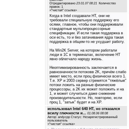
Отредактировано
23.01.07 08:21
Количество
правок: 1
<
"чистая" ссылка
>
Когда в Intel создавали HT, они не
требовали специальную поддержку его
осями, главное, чтобы они поддерживали
стандартные мультипроцессорные
спецификации. И если такая поддержка в
оси есть, то и без затачивания ядра такая
поддержка в общем-то не ухудшит работу.
На Win2K Server, на котором работали
люди в 1С в терминалах, включение HT
явно облегчало народу жизнь.
Неоптимизированность заключается в
равнозначности потоковв 2K, причём слабо
имеет место, если проц физически всего 1.
Т.е. XP и 2003 сервер стремятся "тяжёлые"
потоки ложить на разные физические
процессоры, а 2K их может положить и на
1, и может случиться даже снижение
производительности. Но, повторяю, если
проц 1, "затык" будет и на XP.
использовал Intel 640 HT, но отказался
всилу глючности и...
01.08.06 08:08
Автор: andycpp Статус: Незарегистрированный
пользователь
<
"чистая" ссылка
>