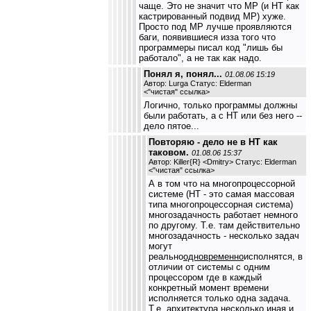
чаще. Это не значит что МР (и НТ как
кастрированный подвид МР) хуже.
Просто под МР лучше проявляются
баги, появившиеся изза того что
программеры писал код "лишь бы
работало", а не так как надо.
Понял я, понял...
01.08.06 15:19
Автор: Lurga Статус: Elderman
<
"чистая" ссылка
>
Логично, только программы должны
были работать, а с НТ или без него --
дело пятое...
Повторяю - дело не в НТ как
таковом.
01.08.06 15:37
Автор: Killer{R} <Dmitry> Статус: Elderman
<
"чистая" ссылка
>
А в том что на многопроцессорной
системе (НТ - это самая массовая
типа многопроцессорная система)
многозадачность работает немного
по другому. Т.е. там действительно
многозадачность - несколько задач
могут
реально
одновременно
исполнятся, в
отличии от системы с одним
процессором где в каждый
конкретный момент времени
исполняется только одна задача.
Т.е. архитектура несколько иная и