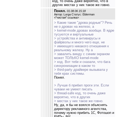
код, то очень даже вероятно, что в
других местах у них такое же говно.
Понял.
01.08.06 15:18
Автор: Lurga Статус: Elderman
<
"чистая" ссылка
>
> Какие такие "дрова родные"? Речь
не о дровах на железо, а
> kernel-mode дровах вообще. В ядре
тусуются и виртуальные
> устройства и антивирусы и
файрволы и много чего еще, не
> имеющего никакого отношения к
реальному железу. Ну а
> завалить винду с синим экраном
может ТОЛЬКО kernel-mode
> код. Вот тебе и сказали, что бага
синхронизации в каком то
> third-party драйвере вызывала у
тебя крах системы.
Понял.
> Лучше б прибил проги эти. Если
чуваки не умеют писать
> thread-safe код, то очень даже
вероятно, что в других
> местах у них такое же говно.
Ну, да, я бы не взялся объяснять
директору рекламного агентства,
почему нужно прибить 1С, Фотошоп и
РИПы. 8(((