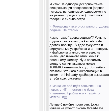
И что? На однопроцессорной тачке
синхронизация процессоров (вернее
потоков, исполняемых одновременно
на разных процессорах) стоит мягко
говоря не сильно остро.
> Фотошопа и всего остального. Дрова
родные. На старых
Какие такие "дрова родные"? Речь не
о дровах на железо, а kernel-mode
дровах вообще. В ядре тусуются и
виртуальные устройства и антивирусы
и файрволы и много чего еще, не
имеющего никакого отношения к
реальному железу. Ну а завалить
винду с синим экраном может
ТОЛЬКО kernel-mode код. Вот тебе и
сказали, что бага синхронизации в
каком то third-party драйвере вызывала
у тебя крах системы.
> машинах всё идёт зашибись, на
новых с НТ -- постоянно бока
> какие-то. Прибил его к такой-то
матери. 8(((
Лучше б прибил проги эти. Если
чуваки не умеют писать thread-safe