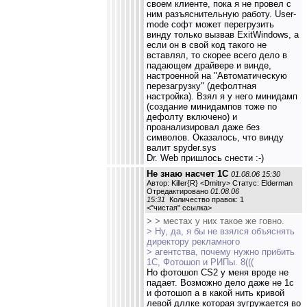
своем клиенте, пока я не провел с
ним разъяснительную работу. User-
mode софт может перегрузить
винду только вызвав ExitWindows, а
если он в свой код такого не
вставлял, то скорее всего дело в
падающем драйвере и винде,
настроенной на "Автоматическую
перезагрузку" (дефолтная
настройка). Взял я у него минидамп
(создание минидампов тоже по
дефолту включено) и
проанализировал даже без
символов. Оказалось, что винду
валит spyder.sys
Dr. Web пришлось снести :-)
Не знаю насчет 1С
01.08.06 15:30
Автор: Killer{R} <Dmitry> Статус: Elderman
Отредактировано
01.08.06
15:31
Количество правок: 1
<
"чистая" ссылка
>
> > местах у них такое же говно.
> Ну, да, я бы не взялся объяснять
директору рекламного
> агентства, почему нужно прибить
1С, Фотошоп и РИПы. 8(((
Но фотошоп CS2 у меня вроде не
падает. Возможно дело даже не 1с
и фотошоп а в какой нить кривой
левой дллке которая зугружается во