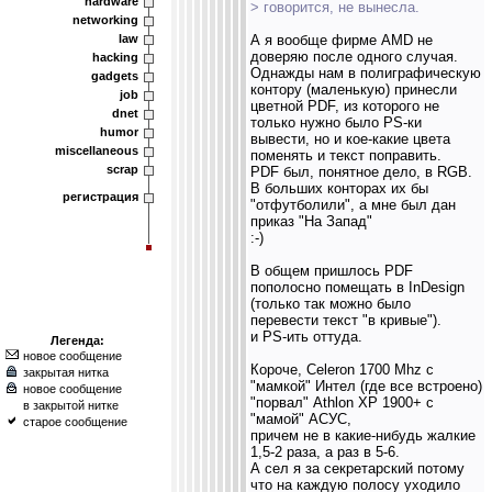
hardware
> говорится, не вынесла.
networking
law
А я вообще фирме AMD не
доверяю после одного случая.
hacking
Однажды нам в полиграфическую
gadgets
контору (маленькую) принесли
job
цветной PDF, из которого не
dnet
только нужно было PS-ки
humor
вывести, но и кое-какие цвета
miscellaneous
поменять и текст поправить.
scrap
PDF был, понятное дело, в RGB.
В больших конторах их бы
регистрация
"отфутболили", а мне был дан
приказ "На Запад"
:-)
В общем пришлось PDF
пополосно помещать в InDesign
(только так можно было
перевести текст "в кривые").
и PS-ить оттуда.
Легенда:
новое сообщение
Короче, Celeron 1700 Mhz с
закрытая нитка
"мамкой" Интел (где все встроено)
новое сообщение
"порвал" Athlon XP 1900+ с
в закрытой нитке
"мамой" АСУС,
старое сообщение
причем не в какие-нибудь жалкие
1,5-2 раза, а раз в 5-6.
А сел я за секретарский потому
что на каждую полосу уходило