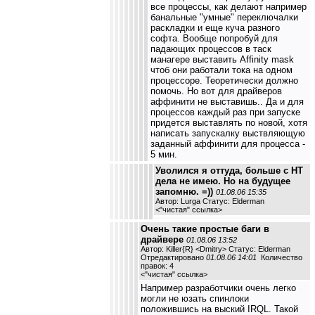
все процессы, как делают например
банальные "умные" переключалки
раскладки и еще куча разного
софта. Вообще попробуй для
падающих процессов в таск
манагере выставить Affinity mask
чтоб они работали тока на одном
процессоре. Теоретически должно
помочь. Но вот для драйверов
аффинити не выставишь.. Да и для
процессов каждый раз при запуске
придется выставлять по новой, хотя
написать запускалку выствляющую
заданный аффинити для процесса -
5 мин.
Уволился я оттуда, больше с НТ
дела не имею. Но на будущее
запомню. =))
01.08.06 15:35
Автор: Lurga Статус: Elderman
<
"чистая" ссылка
>
Очень такие простые баги в
драйвере
01.08.06 13:52
Автор: Killer{R} <Dmitry> Статус: Elderman
Отредактировано
01.08.06 14:01
Количество
правок: 4
<
"чистая" ссылка
>
Например разработчики очень легко
могли не юзать спинлоки
положившись на выский IRQL. Такой