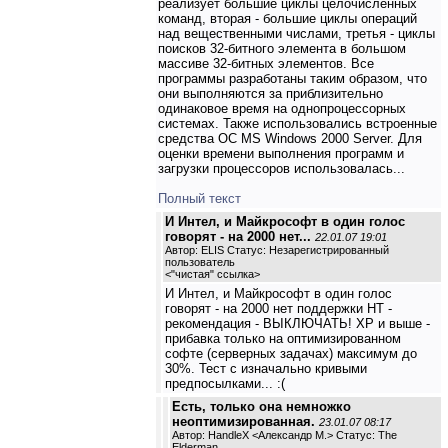
реализует большие циклы целочисленных
команд, вторая - большие циклы операций
над вещественными числами, третья - циклы
поисков 32-битного элемента в большом
массиве 32-битных элементов. Все
программы разработаны таким образом, что
они выполняются за приблизительно
одинаковое время на однопроцессорных
системах. Также использовались встроенные
средства ОС MS Windows 2000 Server. Для
оценки времени выполнения программ и
загрузки процессоров использовалась...
Полный текст
И Интел, и Майкрософт в один голос
говорят - на 2000 нет...
22.01.07 19:01
Автор: ELIS Статус: Незарегистрированный
пользователь
<
"чистая" ссылка
>
И Интел, и Майкрософт в один голос
говорят - на 2000 нет поддержки НТ -
рекомендация - ВЫКЛЮЧАТЬ! XP и выше -
прибавка только на оптимизированном
софте (серверных задачах) максимум до
30%. Тест с изначально кривыми
предпосылками... :(
Есть, только она немножко
неоптимизированная.
23.01.07 08:17
Автор: HandleX <Александр М.> Статус: The
Elderman