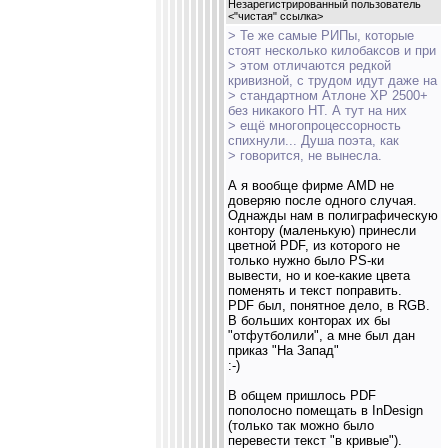
Незарегистрированный пользователь
<
"чистая" ссылка
>
> Те же самые РИПы, которые
стоят несколько килобаксов и при
> этом отличаются редкой
кривизной, с трудом идут даже на
> стандартном Атлоне ХР 2500+
без никакого НТ. А тут на них
> ещё многопроцессорность
спихнули... Душа поэта, как
> говорится, не вынесла.
А я вообще фирме AMD не
доверяю после одного случая.
Однажды нам в полиграфическую
контору (маленькую) принесли
цветной PDF, из которого не
только нужно было PS-ки
вывести, но и кое-какие цвета
поменять и текст поправить.
PDF был, понятное дело, в RGB.
В больших конторах их бы
"отфутболили", а мне был дан
приказ "На Запад"
:-)
В общем пришлось PDF
пополосно помещать в InDesign
(только так можно было
перевести текст "в кривые").