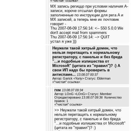
<
"чистая" ссылка
>
MX запись региццо при условии наличия А-
записи, короче отсылал формы
заполненные по инструкции для рега A и
MX записей, а теперь мне их почтовик
говорит -
Thu 2007-08-09 17:56:14: <-- 550 5.0.0 We
don't accept mail from spammers
Thu 2007-08-09 17:56:14: --> QUIT
устал я уже )))
Неужели такой хитрый домен, что
нельзя перетащить к нормальному
регистратору, с панелью и без бреда
"...и подобные излишества от
Microsoft" (цитата из "правил")? :) А
свои ИП надо бы проверить в
антиспаме...
13.08.07 00:37
Автор: Garick <Yuriy> Статус: Elderman
<
"чистая" ссылка
>
гхм
13.08.07 09:34
Автор: LOnG <LOnG> Статус: Member
Отредактировано
13.08.07 09:36
Количество
правок: 1
<
"чистая" ссылка
>
>> Неужели такой хитрый домен, что
нельзя перетащить к нормальному
регистратору, с панелью и без бреда
"...и подобные излишества от Microsoft"
(цитата из "правил")? :)