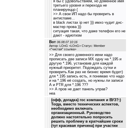
я бы с удовольствием, но доменное имя
третьего уровня и перехода не
планируеццо (
>> А свои ИП надо бы проверить в
антиспаме...
в black листах ip нет ))) имхо чудит днс-
мастер прова )))
ситуация такая, что даже телефон его не
дают - идиотизм
Вот
06.08.07 10:16
Автор: LOnG <LOnG> Статус: Member
<
"чистая" ссылка
>
>> Для своего доменного иени надо
прописать две записи МХ одну на *.195 и
другую *.196, установив для каждой
нужный приоритет. Подождать сутки и
проверить.Как раз не бизнес время будет)
для *.195 запись есть, я понимаю что надо
и на *.196 её создать, но нужны ли записи
А и PTR для *.196 ???
>> А пров не дает панель управ?
неа
(офф, догадка) гос компания и ВУЗ?:)
Тогда, вместо технических аспектов,
необходимо включать
организационный. Руководство
должно настоятельно попросить
решить проблему в кратчайшие сроки
(тут красивая причина) при участии