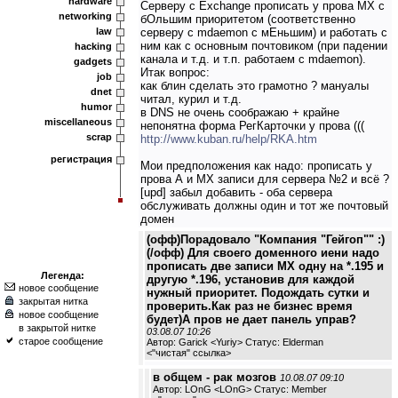
hardware
Серверу с Exchange прописать у прова МХ с
networking
бОльшим приоритетом (соответственно
law
серверу с mdaemon с мЕньшим) и работать с
ним как с основным почтовиком (при падении
hacking
канала и т.д. и т.п. работаем с mdaemon).
gadgets
Итак вопрос:
job
как блин сделать это грамотно ? мануалы
dnet
читал, курил и т.д.
humor
в DNS не очень соображаю + крайне
miscellaneous
непонятна форма РегКарточки у прова (((
scrap
http://www.kuban.ru/help/RKA.htm
регистрация
Мои предположения как надо: прописать у
прова А и МХ записи для сервера №2 и всё ?
[upd] забыл добавить - оба сервера
обслуживать должны один и тот же почтовый
домен
(офф)Порадовало "Компания "Гейгоп"" :)
(/офф) Для своего доменного иени надо
прописать две записи МХ одну на *.195 и
Легенда:
другую *.196, установив для каждой
новое сообщение
нужный приоритет. Подождать сутки и
закрытая нитка
проверить.Как раз не бизнес время
новое сообщение
будет)А пров не дает панель управ?
в закрытой нитке
03.08.07 10:26
старое сообщение
Автор: Garick <Yuriy> Статус: Elderman
<
"чистая" ссылка
>
в общем - рак мозгов
10.08.07 09:10
Автор: LOnG <LOnG> Статус: Member