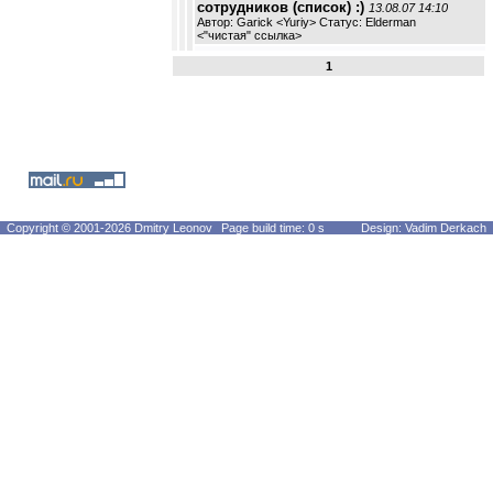
сотрудников (список) :)
13.08.07 14:10
Автор: Garick <Yuriy> Статус: Elderman
<
"чистая" ссылка
>
1
Copyright © 2001-2026 Dmitry Leonov
Page build time: 0 s
Design: Vadim Derkach