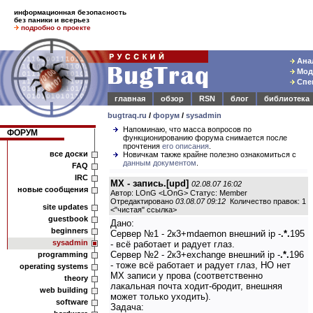
информационная безопасность
без паники и всерьез
подробно о проекте
Анал
Моде
Спец
главная
обзор
RSN
блог
библиотека
bugtraq.ru
/
форум
/
sysadmin
Напоминаю, что масса вопросов по
ФОРУМ
функционированию форума снимается после
прочтения
его описания
.
все доски
Новичкам также крайне полезно ознакомиться с
данным документом
.
FAQ
IRC
MX - запись.[upd]
02.08.07 16:02
новые сообщения
Автор: LOnG <LOnG> Статус: Member
Отредактировано
03.08.07 09:12
Количество правок: 1
site updates
<
"чистая" ссылка
>
guestbook
Дано:
beginners
Сервер №1 - 2к3+mdaemon внешний ip -
.*.
195
sysadmin
- всё работает и радует глаз.
Сервер №2 - 2к3+exchange внешний ip -
.*.
196
programming
- тоже всё работает и радует глаз, НО нет
operating systems
MX записи у прова (соответственно
theory
лакальная почта ходит-бродит, внешняя
web building
может только уходить).
software
Задача: